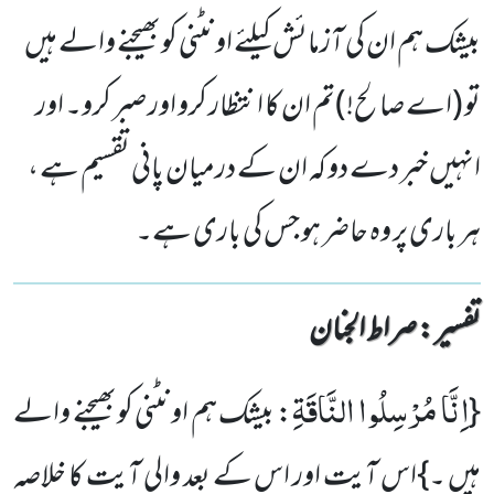
بیشک ہم ان کی آزمائش کیلئے اونٹنی کوبھیجنے والے ہیں
تو (اے صا لح!)تم ان کا انتظار کرو اور صبر کرو۔ اور
انہیں خبر دے دو کہ ان کے درمیان پانی تقسیم ہے ،
ہر باری پر وہ حاضر ہو جس کی باری ہے۔
تفسیر : ‎صراط الجنان
اِنَّا مُرْسِلُوا النَّاقَةِ
{
: بیشک ہم اونٹنی کوبھیجنے والے
ہیں ۔}
اس آیت اور اس کے بعد والی آیت کا خلاصہ