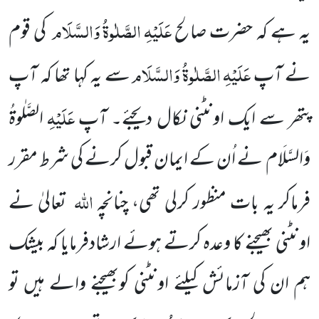
عَلَیْہِ
الصَّلٰوۃُ
وَالسَّلَام
یہ ہے کہ حضرت صالح
کی قوم
عَلَیْہِ
الصَّلٰوۃُ
وَالسَّلَام
نے آپ
سے یہ کہا تھا کہ آپ
عَلَیْہِ
پتھر سے ایک اونٹنی نکال دیجئے۔ آپ
الصَّلٰوۃُ
وَالسَّلَام
نے اُن کے ایمان قبول کرنے کی شرط مقرر
اللہ
فرماکر یہ بات منظور کرلی تھی، چنانچہ
تعالیٰ نے
اونٹنی بھیجنے کا وعدہ کرتے ہوئے ارشادفرمایا کہ بیشک
ہم ان کی آزمائش کیلئے اونٹنی کوبھیجنے والے ہیں تو