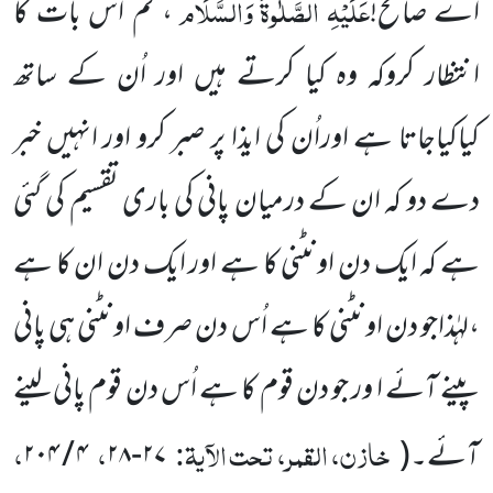
عَلَیْہِ
الصَّلٰوۃُ
وَالسَّلَام
اے صالح!
، تم اس بات کا
انتظار کروکہ وہ کیا کرتے ہیں اور اُن کے ساتھ
کیاکیاجاتا ہے اوراُن کی ایذا پر صبر کرو اور
انہیں خبر
دے دو کہ ان کے درمیان پانی کی باری تقسیم کی گئی
ہے کہ ایک دن اونٹنی کا ہے اور ایک دن ان کا ہے
،لہٰذاجو دن اونٹنی کا ہے اُس دن صرف اونٹنی ہی پانی
پینے آئے ا ور جو دن قوم کا ہے اُس دن قوم پانی لینے
خازن، القمر، تحت الآیۃ:
،
،
آئے۔
(
۲۷
-
۲۸
۴
/
۲۰۴