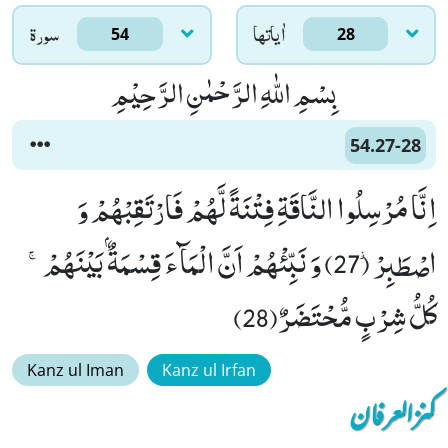
اٰياتها
سورۃ
54
28
بِسْمِ اللّٰهِ الرَّحْمٰنِ الرَّحِیْمِ
54.27-28
اِنَّا مُرْسِلُوا النَّاقَةِ فِتْنَةً لَّهُمْ فَارْتَقِبْهُمْ وَ
اصْطَبِرْ٘ (27) وَ نَبِّئْهُمْ اَنَّ الْمَآءَ قِسْمَةٌۢ بَیْنَهُمْۚ-
كُلُّ شِرْبٍ مُّحْتَضَرٌ(28)
Kanz ul Iman
Kanz ul Irfan
کنزالعرفان