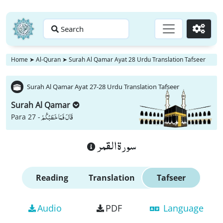
Search
Go
Home
➤
Al-Quran
➤
Surah Al Qamar Ayat 28 Urdu Translation Tafseer
Surah Al Qamar Ayat 27-28 Urdu Translation Tafseer
Surah Al Qamar
قَالَ فَمَا خَطْبُكُمْ
Para 27 -
سورة القمر
Reading
Translation
Tafseer
Audio
PDF
Language