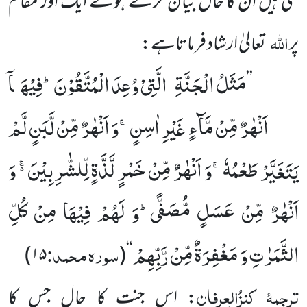
گئی ہیں ان کا حال بیان کرتے ہوئے ایک اور مقام
اللہ
پر
تعالیٰ ارشاد فرماتاہے:
مَثَلُ الْجَنَّةِ الَّتِیْ وُعِدَ الْمُتَّقُوْنَؕ-فِیْهَاۤ
’’
اَنْهٰرٌ مِّنْ مَّآءٍ غَیْرِ اٰسِنٍۚ-وَ اَنْهٰرٌ مِّنْ لَّبَنٍ لَّمْ
یَتَغَیَّرْ طَعْمُهٗۚ-وَ اَنْهٰرٌ مِّنْ خَمْرٍ لَّذَّةٍ لِّلشّٰرِبِیْنَ ﳛ وَ
اَنْهٰرٌ مِّنْ عَسَلٍ مُّصَفًّىؕ-وَ لَهُمْ فِیْهَا مِنْ كُلِّ
الثَّمَرٰتِ وَ مَغْفِرَةٌ مِّنْ رَّبِّهِمْ
سورہ محمد:
)
۱۵
(
‘‘
ترجمۂ کنزُالعِرفان
: اس جنت کا حال جس کا