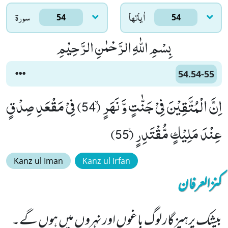
اٰياتها
سورۃ
54
54
بِسْمِ اللّٰهِ الرَّحْمٰنِ الرَّحِیْمِ
54.54-55
اِنَّ الْمُتَّقِیْنَ فِیْ جَنّٰتٍ وَّ نَهَرٍۙ (54) فِیْ مَقْعَدِ صِدْقٍ
عِنْدَ مَلِیْكٍ مُّقْتَدِرٍ۠ (55)
Kanz ul Iman
Kanz ul Irfan
کنزالعرفان
بیشک پرہیزگار لوگ باغوں اور نہروں میں ہوں گے۔