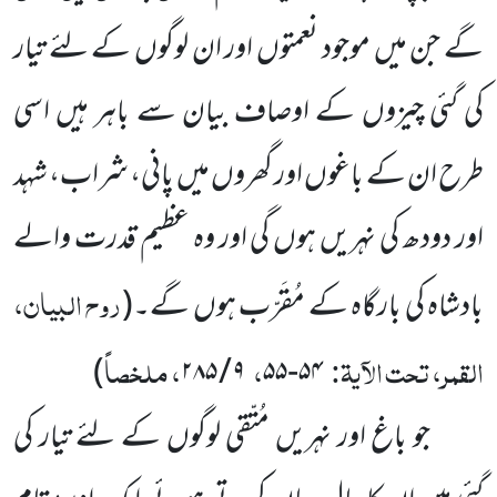
گے جن میں موجود نعمتوں اور ان لوگوں کے لئے تیار
کی گئی چیزوں کے اوصاف بیان سے باہر ہیں اسی
طرح ان کے باغوں اور گھروں میں پانی، شراب، شہد
اور دودھ کی نہریں ہوں گی اور وہ عظیم قدرت والے
روح البیان،
بادشاہ کی بارگاہ کے مُقَرّب ہوں گے۔
(
القمر، تحت الآیۃ:
،
، ملخصاً
)
۹ / ۲۸۵
۵۴-۵۵
جو باغ اور نہریں مُتّقی لوگوں کے لئے تیار کی