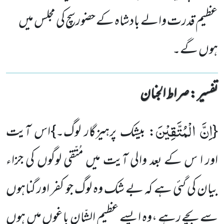
عظیم قدرت والے بادشاہ کے حضورسچ کی مجلس میں
ہوں گے۔
تفسیر : ‎صراط الجنان
اِنَّ الْمُتَّقِیْنَ
{
: بیشک پرہیزگار لوگ۔}اس آیت
اور ا س کے بعد والی آیت میں مُتّقی لوگوں کی جزاء
بیان کی گئی ہے کہ بے شک وہ لوگ جو کفر اور گناہوں
سے بچے رہے ،وہ ایسے عظیم الشّان باغوں میں ہوں