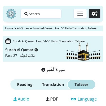
Search
Go
Home
➤
Al-Quran
➤
Surah Al Qamar Ayat 54 Urdu Translation Tafseer
Surah Al Qamar Ayat 54-55 Urdu Translation Tafseer
Surah Al Qamar
قَالَ فَمَا خَطْبُكُمْ
Para 27 -
سورة القمر
Reading
Translation
Tafseer
Audio
PDF
Language