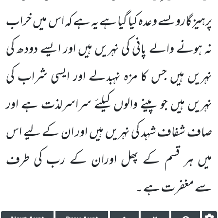
پرہیزگاروںسے وعدہ کیا گیا ہے یہ ہے کہ اس میں خراب
نہ ہونے والے پانی کی نہریں ہیں اور ایسے دودھ کی
نہریں ہیں جس کا مزہ نہبدلے اور ایسی شراب کی
نہریں ہیں جو پینے والوں کیلئے سراسرلذت ہے اور
صاف شفاف شہد کی نہریں ہیں اور ان کے لیے اس
میں ہر قسم کے پھل اوران کے رب کی طرف
سے مغفرت ہے ۔