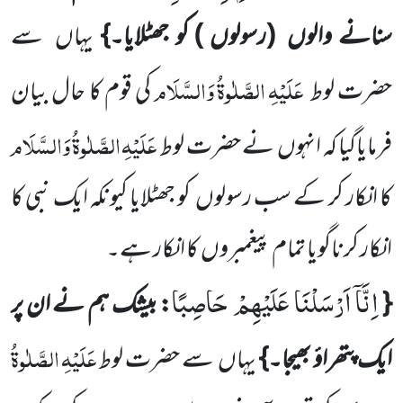
سنانے والوں
(رسولوں )
کو جھٹلایا۔}
یہاں سے
عَلَیْہِ
الصَّلٰوۃُ
وَالسَّلَام
حضرت لوط
کی قوم کا حال بیان
عَلَیْہِ
الصَّلٰوۃُ
وَالسَّلَام
فرمایاگیا کہ انہوں نے حضرت لوط
کا انکار کر کے سب رسولوں کو جھٹلایا کیونکہ ایک نبی کا
انکار کرناگویا تمام پیغمبروں کا انکار ہے۔
اِنَّاۤ اَرْسَلْنَا عَلَیْهِمْ حَاصِبًا
{
: بیشک ہم نے ان پر
عَلَیْہِ
الصَّلٰوۃُ
ایک پتھراؤ بھیجا۔}
یہاں سے حضرت لوط