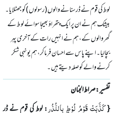
لوط کی قوم نے ڈر سنانے والوں (رسولوں ) کو جھٹلایا۔
بیشک ہم نے ان پر ایک پتھراؤ بھیجا سوائے لو ط کے
گھر والوں کے، ہم نے انہیں رات کے آخری پہر
بچالیا۔ اپنے پاس سے احسان فرماکر، ہم یونہی شکر
کرنے والے کو صلہ دیتے ہیں ۔
تفسیر : ‎صراط الجنان
كَذَّبَتْ قَوْمُ لُوْطٍۭ بِالنُّذُرِ
{
: لوط کی قوم نے ڈر