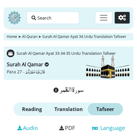
Search
Go
Home
➤
Al-Quran
➤
Surah Al Qamar Ayat 34 Urdu Translation Tafseer
Surah Al Qamar Ayat 33-34-35 Urdu Translation Tafseer
Surah Al Qamar
قَالَ فَمَا خَطْبُكُمْ
Para 27 -
سورة القمر
Reading
Translation
Tafseer
Audio
PDF
Language