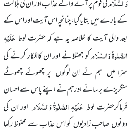
وَالسَّلَام
کی قوم پر آنے والے عذاب اور ان کی ہلاکت
کے بارے میں بتایا گیا،چنانچہ اس آیت اور اس کے
عَلَیْہِ
بعد والی آیت کا خلاصہ یہ ہے کہ حضرت لوط
الصَّلٰوۃُ
وَالسَّلَام
کو جھٹلانے اور ان کاانکار کرنے کی
سزا میں ہم نے ان لوگوں پر چھوٹے چھوٹے
سنگریزے برسائے اورہم نے اپنے پاس سے احسان
عَلَیْہِ
الصَّلٰوۃُ
وَالسَّلَام
فرماکرحضرت لوط
اور ان کی
دونوں صاحب زادیوں کو اس عذاب سے محفوظ رکھا