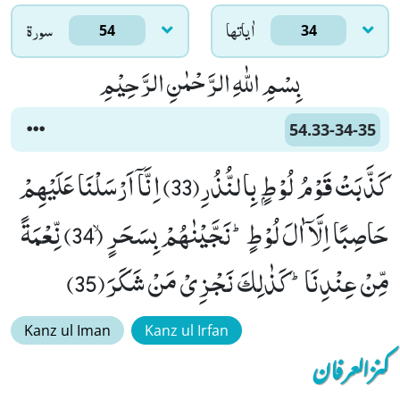
اٰياتها
سورۃ
54
34
بِسْمِ اللّٰهِ الرَّحْمٰنِ الرَّحِیْمِ
54.33-34-35
كَذَّبَتْ قَوْمُ لُوْطٍۭ بِالنُّذُرِ(33) اِنَّاۤ اَرْسَلْنَا عَلَیْهِمْ
حَاصِبًا اِلَّاۤ اٰلَ لُوْطٍؕ-نَجَّیْنٰهُمْ بِسَحَرٍۙ (34) نِّعْمَةً
مِّنْ عِنْدِنَاؕ-كَذٰلِكَ نَجْزِیْ مَنْ شَكَرَ(35)
Kanz ul Iman
Kanz ul Irfan
کنزالعرفان