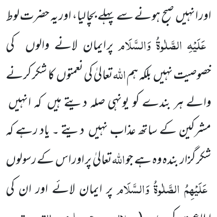
اور انہیں صبح ہونے سے پہلے بچا لیا، اور یہ حضرت لوط
عَلَیْہِ
الصَّلٰوۃُ
وَالسَّلَام
پر ایمان لانے والوں کی
اللہ
خصوصیت نہیں بلکہ ہم
تعالیٰ کی نعمتوں کا شکر کرنے
والے ہر بندے کو یونہی صلہ دیتے ہیں کہ انہیں
مشرکین کے ساتھ عذاب نہیں دیتے ۔ یاد رہے کہ
اللہ
شکر گزار بندہ وہ ہے جو
تعالیٰ پر اور اس کے رسولوں
عَلَیْہِمُ الصَّلٰوۃُ وَالسَّلَام
پر ایمان لائے اور ان کی