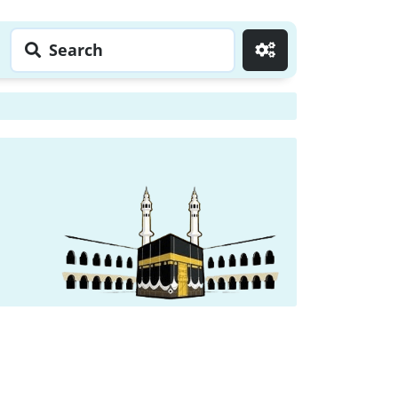
Search
Go