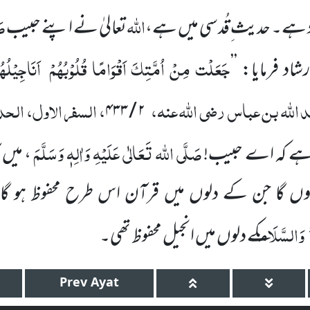
اللہ
صَ
یاد ہے۔ حدیث ِقُدسی میں ہے،
تعالیٰ نے اپنے حبیب
جَعَلْت مِنْ
اُمَّتِکَ
اَقْوَامًا قُلُوْبُہُمْ
اَنَاجِیْلُہُ
رشاد فرمایا: ’’
لّٰہ بن عباس رضی اللّٰہ عنہ،
، السفر الاول، الح
۴۳۳
/
۲
صَلَّی اللہ تَعَالٰی عَلَیْہِ وَاٰلِہٖ وَسَلَّمَ
ہے کہ اے حبیب!
، میں
وں گا جن کے دلوں میں قرآن اس طرح محفوظ ہو گا جی
وَالسَّلَام
کے دلوں میں انجیل محفوظ تھی۔
Prev
Ayat