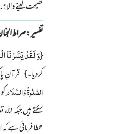
نصیحت لینے والا؟.
تفسیر : ‎صراط الجنان
وَ لَقَدْ یَسَّرْنَا الْ
{
کردیا۔}
قرآنِ پ
الصَّلٰوۃُ وَالسَّلَام
کو
اللہ
سکتے ہیں جبکہ
تع
عطا فرمائی ہے کہ