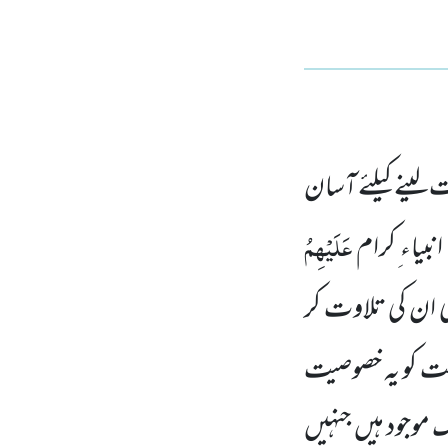
لینے کیلئے آسان
عَلَیْہِمُ
نبیاء ِکرام
ی ان کی تلاوت کر
مت کو یہ خصوصیت
موجود ہیں جنہیں