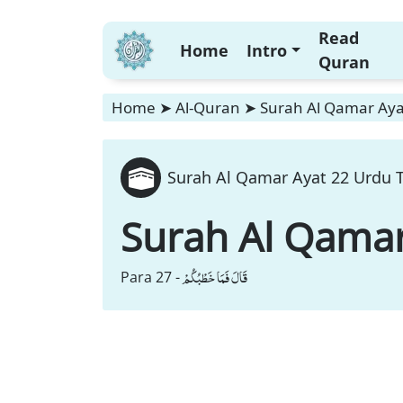
Read
Home
Intro
Quran
Home
➤
Al-Quran
➤
Surah Al Qamar Ayat
Surah Al Qamar Ayat 22 Urdu T
Surah Al Qama
قَالَ فَمَا خَطْبُكُمْ
Para 27 -