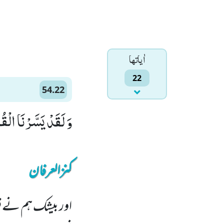
اٰياتها
22
54.22
وَ لَقَدْ یَسَّرْنَا الْقُر
کنزالعرفان
اور بیشک ہم نے قر