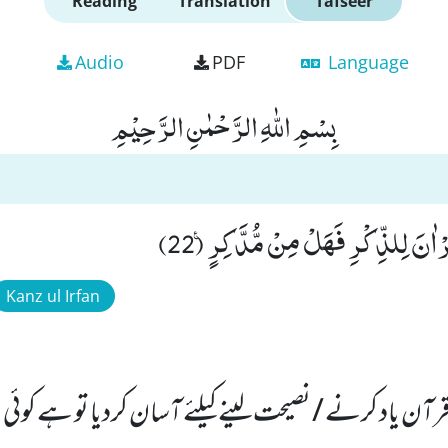
Reading
Translation
Tafseer
Audio
PDF
Language
بِسْمِ اللّٰهِ الرَّحْمٰنِ الرَّحِیْمِ
ْاٰنَ لِلذِّكْرِ فَهَلْ مِنْ مُّدَّكِرٍ۠ (22)
Kanz ul Irfan
آن یاد کرنے / نصیحت لینے کیلئے آسان کردیا تو ہے کوئی 