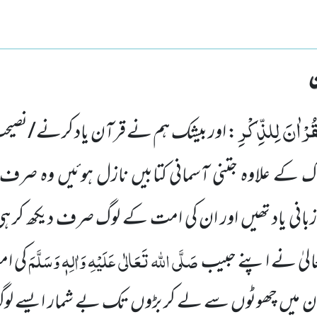
قُرْاٰنَ لِلذِّكْرِ
: اور بیشک ہم نے قرآن یاد کرنے/نصیحت 
اک کے علاوہ
جتنی آسمانی کتابیں نازل ہوئیں وہ صرف ا
 زبانی یاد تھیں اور ان کی امت کے لوگ صرف دیکھ کر ہ
صَلَّی اللہ تَعَالٰی عَلَیْہِ وَاٰلِہٖ وَسَلَّمَ
الیٰ نے اپنے حبیب
کی ا
 ان میں چھوٹوں سے لے کر بڑوں تک بے شمار ایسے لوگ 