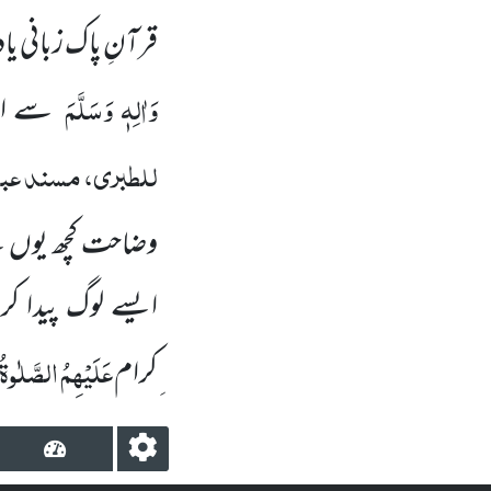
قرآنِ پاک زبانی 
وَاٰلِہٖ وَسَلَّمَ
سے
ا
للطبری، مسند عبد ال
وضاحت کچھ یوں 
ایسے لوگ پیدا کر
عَلَیْہِمُ الصَّلٰوۃُ
ِکرام