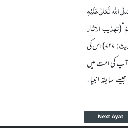
لَّی اللہ تَعَالٰی عَلَیْہِ
مْ
تہذیب الاثار
(
‘‘
دیث:
۷۲۷
)
اس کی
 آپ
کی امت میں
سے سابقہ انبیاء
Next
Ayat