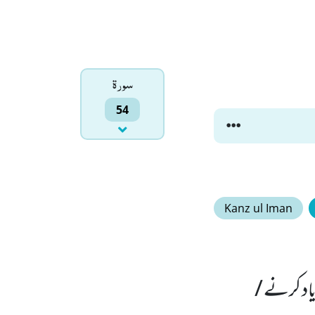
سورۃ
54
Kanz ul Iman
یاد کرنے /