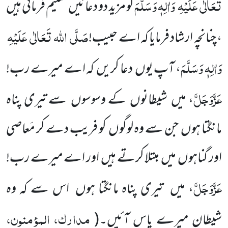
تَعَالٰی
عَلَیْہِ
وَاٰلِہٖ وَسَلَّمَ
کو مزید دو دعائیں
تعلیم فرمائی ہیں
صَلَّی
اللہ
تَعَالٰی
عَلَیْہِ
، چنانچہ ارشاد فرمایا کہ اے حبیب!
وَاٰلِہٖ وَسَلَّمَ
، آپ یوں
دعا کریں
کہ اے میرے رب!
عَزَّوَجَلَّ
، میں
شیطانوں
کے وسوسوں
سے تیری پناہ
مانگتا ہوں
جن سے وہ لوگوں
کو فریب دے کر
مَعاصی
اور گناہوں
میں
مبتلا کرتے ہیں
اور اے میرے رب!
عَزَّوَجَلَّ
، میں
تیری پناہ مانگتا ہوں
اس سے کہ وہ
مدارک، المؤمنون،
شیطان میرے
پاس آئیں۔
(