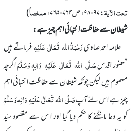
تحت الآیۃ
ملخصاً
:
۹۷-۹۸
، ص
۷۶۴-۷۶۵
،
)
شیطان سے حفاظت انتہائی اہم چیز ہے:
رَحْمَۃُ اللہ
تَعَالٰی
عَلَیْہِ
علامہ احمد صاوی
فرماتے ہیں
صَلَّی
اللہ
تَعَالٰی
عَلَیْہِ
وَاٰلِہٖ وَسَلَّمَ
’’حضور اقدس
اگرچہ
معصوم ہیں
لیکن
چونکہ شیطان سے حفاظت انتہائی اہم
صَلَّی
اللہ
تَعَالٰی
عَلَیْہِ
وَاٰلِہٖ وَسَلَّمَ
چیز ہے ا س لئے آپ
کو یہ دعا مانگنے کا حکم دیا گیا اور ا س
سے مقصود سیّد