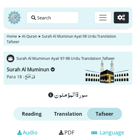
Search
Go
Home
➤
Al-Quran
➤
Surah Al Muminun Ayat 98 Urdu Translation
Tafseer
Surah Al Muminun Ayat 97-98 Urdu Translation Tafseer
Surah Al Muminun
قَدْ اَفْلَحَ
Para 18 -
سورة المؤمنون
Reading
Translation
Tafseer
Audio
PDF
Language