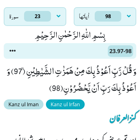
اٰياتها
سورۃ
23
98
بِسْمِ اللّٰهِ الرَّحْمٰنِ الرَّحِیْمِ
23.97-98
وَ قُلْ رَّبِّ اَعُوْذُ بِكَ مِنْ هَمَزٰتِ الشَّیٰطِیْنِۙ (97) وَ
اَعُوْذُ بِكَ رَبِّ اَنْ یَّحْضُرُوْنِ(98)
Kanz ul Iman
Kanz ul Irfan
کنزالعرفان