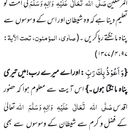
صَلَّی
اللہ
تَعَالٰی
عَلَیْہِ
وَاٰلِہٖ وَسَلَّمَ
المرسَلین
کی امت کو
تعلیم دینا ہے کہ وہ شیطان اور اس کے وسوسوں
سے
صاوی، المؤمنون، تحت الآیۃ
پناہ
مانگتے رہا کریں ۔
(
:
)
۴ / ۱۳۷۷
،
۹۷
وَ اَعُوْذُ بِكَ رَبِّ
{
: اور اے میرے رب!میں تیری
پناہ مانگتا ہوں۔}
اس آیت سے معلوم ہوا کہ حضور
صَلَّی
اللہ
تَعَالٰی
عَلَیْہِ
وَاٰلِہٖ وَسَلَّمَ
اللہ
اقدس
تعالیٰ
کے فضل و کرم سے شیطان کے وسوسوں سے بھی