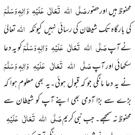
صَلَّی
اللہ
تَعَالٰی
عَلَیْہِ
وَ
اٰلِہٖ وَسَلَّمَ
محفوظ ہیں اور حضور
اللہ
کی بارگاہ تک شیطان کی رسائی نہیں کیونکہ
تعالیٰ
صَلَّی
اللہ
تَعَالٰی
عَلَیْہِ
وَاٰلِہٖ وَسَلَّمَ
نے آپ
کو یہ دعا
صَلَّی
اللہ
تَعَالٰی
عَلَیْہِ
وَاٰلِہٖ وَسَلَّمَ
سکھائی اور آپ
نے یہ دعا مانگی جو کہ قبول ہوئی۔یہ بھی معلوم ہوا کہ
بڑے سے بڑا آدمی بھی اپنے آپ کو شیطان سے
صَلَّی
اللہ
تَعَالٰی
عَلَیْہِ
محفوظ نہ سمجھے۔ جب نبی کریم