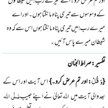
اور تم عرض کرو: اے میرے رب!میں شیطانوں
کے وسوسوں سے تیری پناہ مانگتا ہوں۔ اور اے
میرے رب!میں تیری پناہ مانگتا ہوں اس سے کہ وہ
شیطان میرے پاس آئیں ۔
تفسیر : ‎صراط الجنان
وَ قُلْ
{
: اور تم عرض کرو۔}
اس آیت اور اس کے
اللہ
صَلَّی
اللہ
بعد والی آیت میں
تعالیٰ نے اپنے حبیب