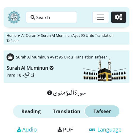
Search
Go
Home
➤
Al-Quran
➤
Surah Al Muminun Ayat 95 Urdu Translation
Tafseer
Surah Al Muminun Ayat 95 Urdu Translation Tafseer
Surah Al Muminun
قَدْ اَفْلَحَ
Para 18 -
سورة المؤمنون
Reading
Translation
Tafseer
Audio
PDF
Language