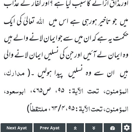
اورمذاق اڑانے کا سبب کیا ہے ؟اور کفار کے عذاب
اللہ
میں
جو تاخیر ہورہی ہے اس میں
تعالیٰ کی ایک
حکمت یہ ہے کہ ان میں
سے جو ایمان لانے والے ہیں
وہ ایمان لے آئیں
اور جن کی نسلیں
ایمان لانے والی
مدارک،
ہیں
ان سے وہ نسلیں
پیدا ہولیں ۔
(
المؤمنون، تحت الآیۃ
ابوسعود،
:
۹۵
، ص
۷۶۵
،
المؤمنون، تحت الآیۃ
ملتقطاً
)
،
۴ / ۶۳
،
۹۵
:
Next
Ayat
Prev
Ayat