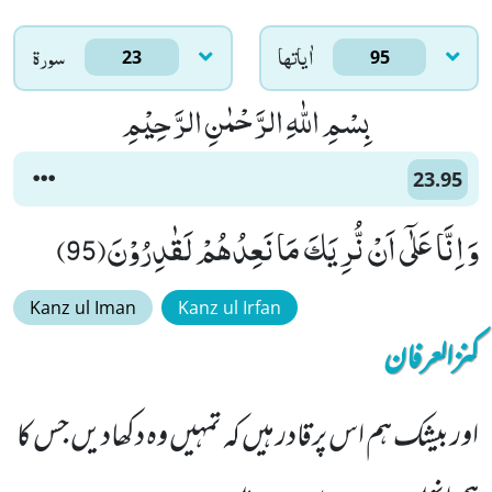
اٰياتها
سورۃ
23
95
بِسْمِ اللّٰهِ الرَّحْمٰنِ الرَّحِیْمِ
23.95
وَ اِنَّا عَلٰۤى اَنْ نُّرِیَكَ مَا نَعِدُهُمْ لَقٰدِرُوْنَ(95)
Kanz ul Iman
Kanz ul Irfan
کنزالعرفان
اور بیشک ہم اس پرقادر ہیں کہ تمہیں وہ دکھادیں جس کا