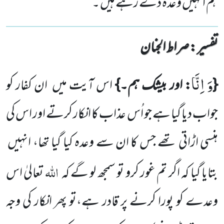
ہم انہیں وعدہ دے رہے ہیں ۔
تفسیر : ‎صراط الجنان
وَ اِنَّا
{
: اور بیشک ہم۔}
اس آیت میں
ان کفار کو
جواب دیا گیا ہے جو اُس عذاب کا انکار کرتے اور اس کی
ہنسی اڑاتی تھے جس کا ان سے وعدہ کیا گیا تھا، انہیں
اللہ
بتایا گیا کہ اگر تم غور کرو تو سمجھ لو گے کہ
تعالیٰ اس
وعدے کو پورا کرنے پر قادر ہے،تو پھر انکار کی وجہ