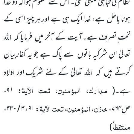
نظام کی تباہی یقینی تھی۔ اس سے معلو م ہوا کہ دو خدا
ہونا باطل ہے، خدا ایک ہی ہے اور ہر چیز اسی کے
اللہ
تحت ِتصرف ہے۔آیت کے آخر میں
فرمایا کہ
تعالیٰ ان شرکیہ باتوں
سے پاک ہے جو یہ کفاربیان
اللہ
کرتے ہیں
کہ
تعالیٰ کے لئے شریک اور اولاد
مدارک، المؤمنون، تحت الآیۃ
ہے۔
(
:
۹۱
،
خازن، المؤمنون، تحت الآیۃ
ص
۷۶۴
،
:
۹۱
،
۳ / ۳۳۰
،
ملتقطاً
)