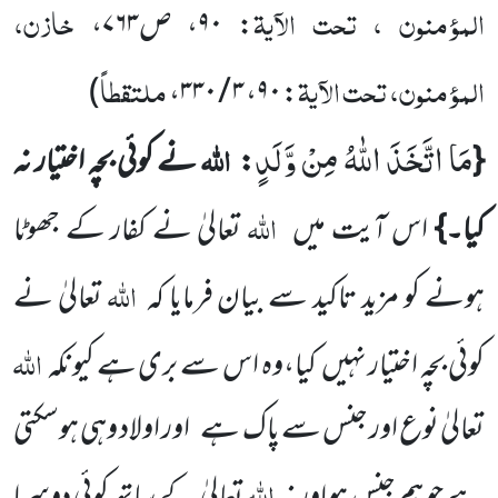
المؤمنون ، تحت الآیۃ
خازن،
:
۹۰
، ص
۷۶۳
،
المؤمنون، تحت الآیۃ
ملتقطاً
)
،
۳ / ۳۳۰
،
۹۰
:
مَا اتَّخَذَ اللّٰهُ مِنْ وَّلَدٍ
اللہ
{
:
نے کوئی بچہ اختیار نہ
اللہ
کیا۔}
اس آیت میں
تعالیٰ نے کفار کے جھوٹا
اللہ
ہونے کو مزید تاکید سے بیان فرمایا کہ
تعالیٰ نے
اللہ
کوئی بچہ اختیار نہیں
کیا،وہ اس سے بری ہے کیونکہ
تعالیٰ نوع اور جنس سے پاک ہے
اور اولاد وہی ہوسکتی
اللہ