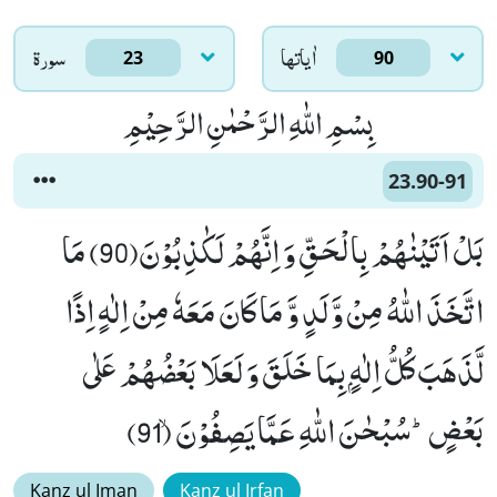
اٰياتها
سورۃ
23
90
بِسْمِ اللّٰهِ الرَّحْمٰنِ الرَّحِیْمِ
23.90-91
بَلْ اَتَیْنٰهُمْ بِالْحَقِّ وَ اِنَّهُمْ لَكٰذِبُوْنَ(90) مَا
اتَّخَذَ اللّٰهُ مِنْ وَّلَدٍ وَّ مَا كَانَ مَعَهٗ مِنْ اِلٰهٍ اِذًا
لَّذَهَبَ كُلُّ اِلٰهٍۭ بِمَا خَلَقَ وَ لَعَلَا بَعْضُهُمْ عَلٰى
بَعْضٍؕ-سُبْحٰنَ اللّٰهِ عَمَّا یَصِفُوْنَۙ (91)
Kanz ul Iman
Kanz ul Irfan