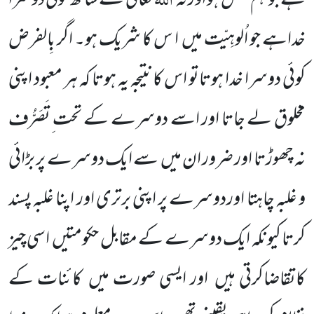
ہے جو ہم جنس ہو اور نہ
تعالیٰ کے ساتھ کوئی دوسرا
خداہے جو اُلوہِیّت میں
ا س کا شریک ہو۔ اگر بِالفرض
کوئی دوسرا خدا ہوتاتو اس کا نتیجہ یہ ہوتا کہ ہر معبود اپنی
مخلوق لے جاتا اور اسے دوسرے کے تحت ِتَصَرُّف
نہ چھوڑتا اور ضرور ان میں
سے ایک دوسرے پر بڑائی
و غلبہ چاہتا اوردوسرے پر اپنی برتری اور اپنا غلبہ پسند
کرتا کیونکہ ایک دوسرے کے مقابل حکومتیں
اسی چیز
کاتقاضاکرتی ہیں
اور ایسی صورت میں
کائنات کے