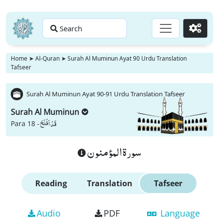
Search
Go
Home
➤
Al-Quran
➤
Surah Al Muminun Ayat 90 Urdu Translation
Tafseer
Surah Al Muminun Ayat 90-91 Urdu Translation Tafseer
Surah Al Muminun
قَدْ اَفْلَحَ
Para 18 -
سورة المؤمنون
Reading
Translation
Tafseer
Audio
PDF
Language