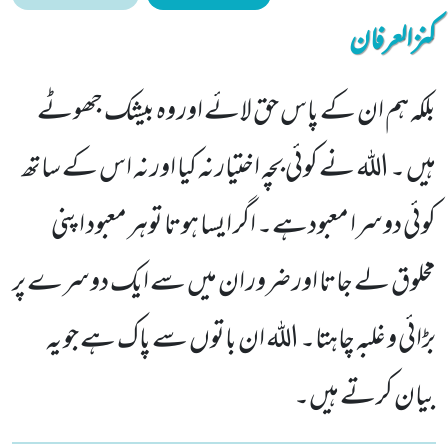
کنزالعرفان
بلکہ ہم ان کے پاس حق لائے اور وہ بیشک جھوٹے
ہیں ۔ اللہ نے کوئی بچہ اختیار نہ کیا اور نہ اس کے ساتھ
کوئی دوسرا معبودہے۔ اگر ایسا ہوتا توہر معبود اپنی
مخلوق لے جاتا اور ضرور ان میں سے ایک دوسرے پر
بڑائی و غلبہ چاہتا۔ اللہ ان باتوں سے پاک ہے جو یہ
بیان کرتے ہیں۔