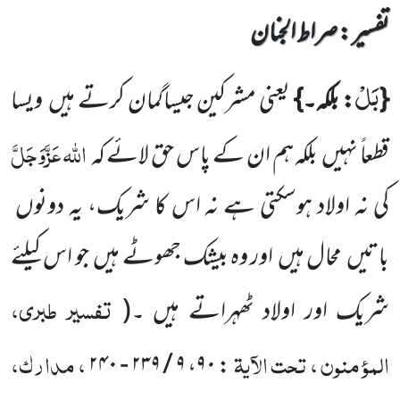
تفسیر : ‎صراط الجنان
بَلْ
{
: بلکہ۔}
یعنی مشرکین جیساگمان کرتے ہیں
ویسا
اللہ
عَزَّوَجَلَّ
قطعاً نہیں
بلکہ ہم ان کے پاس حق لائے کہ
کی نہ اولاد
ہوسکتی ہے نہ اس کا شریک،
یہ دونوں
باتیں
محال ہیں
اور وہ بیشک جھوٹے ہیں
جو اس کیلئے
تفسیر طبری،
شریک اور اولاد ٹھہراتے ہیں ۔
(
المؤمنون ، تحت الآیۃ
، مدارک،
۹ / ۲۳۹ - ۲۴۰
،
۹۰
: