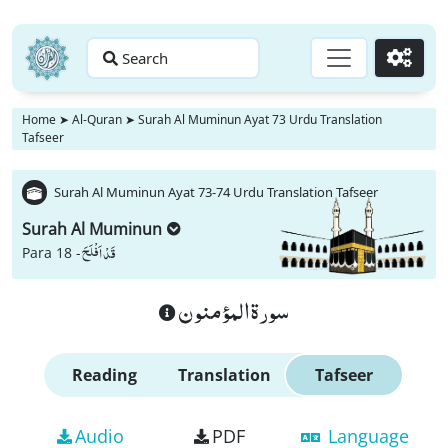
Search
Go
Home
➤
Al-Quran
➤
Surah Al Muminun Ayat 73 Urdu Translation
Tafseer
Surah Al Muminun Ayat 73-74 Urdu Translation Tafseer
Surah Al Muminun
قَدْ اَفْلَحَ
Para 18 -
سورة المؤمنون
Reading
Translation
Tafseer
Audio
PDF
Language