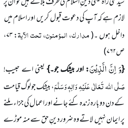
سیدھی راہ یعنی دین ِاسلام کی طرف بلاتے ہیں
تو اُن پر
لازم ہے کہ آپ کی دعوت قبول کریں
اور اسلام میں
مدارک، المؤمنون، تحت الآیۃ
داخل ہوں ۔
(
:
۷۳
،
ص
۷۶۲
)
وَ اِنَّ الَّذِیْنَ
{
: اور بیشک جو۔}
یعنی اے حبیب!
صَلَّی
اللہ
تَعَالٰی
عَلَیْہِ
وَاٰلِہٖ وَسَلَّمَ
، بیشک جو لوگ قیامت
کے دن دوبارہ زندہ
کئے جانے اور اعمال کی جزاء ملنے
پر ایمان نہیں
لاتے وہ ضرور دینِ حق سے منہ موڑے