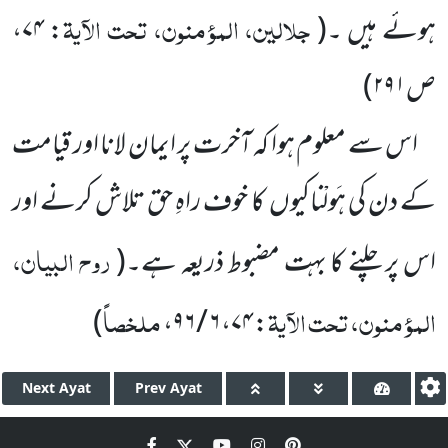
جلالین، المؤمنون، تحت الآیۃ
ہوئے ہیں ۔
(
:
۷۴
،
ص
۲۹۱
)
اس سے معلوم ہوا کہ آخرت پر ایمان لانا اور قیامت
کے دن کی ہَولْناکیوں
کا خوف راہِ حق تلاش کرنے اور
روح البیان،
اس پر چلنے کا بہت مضبوط ذریعہ ہے۔
(
المؤمنون، تحت الآیۃ
ملخصاً
)
،
۶ / ۹۶
،
۷۴
:
Next
Ayat
Prev
Ayat