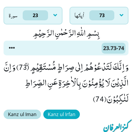
اٰياتها
سورۃ
23
73
بِسْمِ اللّٰهِ الرَّحْمٰنِ الرَّحِیْمِ
23.73-74
وَ اِنَّكَ لَتَدْعُوْهُمْ اِلٰى صِرَاطٍ مُّسْتَقِیْمٍٛ (73) وَ اِنَّ
الَّذِیْنَ لَا یُؤْمِنُوْنَ بِالْاٰخِرَةِ عَنِ الصِّرَاطِ
لَنٰكِبُوْنَ(74)
Kanz ul Iman
Kanz ul Irfan
کنزالعرفان