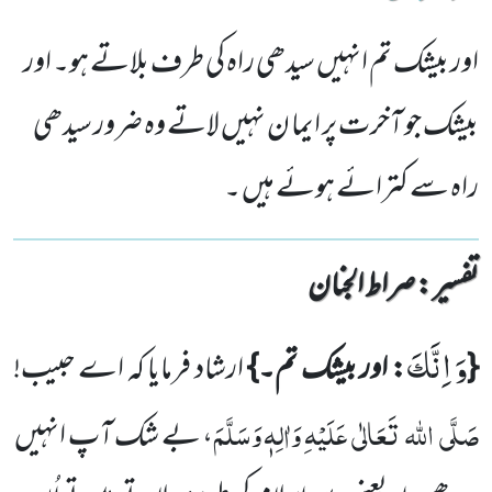
اور بیشک تم انہیں سیدھی راہ کی طرف بلاتے ہو۔ اور
بیشک جو آخرت پر ایما ن نہیں لاتے وہ ضرور سیدھی
راہ سے کترائے ہوئے ہیں ۔
تفسیر : ‎صراط الجنان
وَ اِنَّكَ
{
: اور بیشک تم۔}
ارشاد فرمایا کہ اے حبیب!
صَلَّی
اللہ
تَعَالٰی
عَلَیْہ ِوَاٰلِہٖ وَسَلَّمَ
، بے شک آپ انہیں