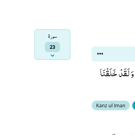
سورۃ
23
نَّكُمْ بَعْدَ ذٰلِكَ لَمَیِّتُوْنَﭤ(15) ثُمَّ اِنَّكُمْ یَوْمَ الْقِیٰمَةِ تُبْعَثُوْنَ(16) وَ لَقَدْ خَلَقْنَا
Kanz ul Iman