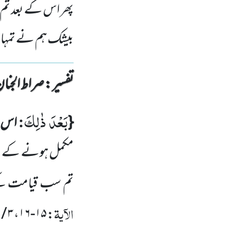
پھر اس کے بعد تم
بیشک ہم نے تمہار
تفسیر : ‎صراط الجنان
بَعْدَ ذٰلِكَ
:
{
اس ک
مکمل ہونے کے بعد
تم سب قیامت کے
الآیۃ
۳ / ۳۲۲
،
۱۵-۱۶
: