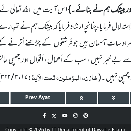
اللہ
ور بیشک ہم نے بنائے۔}
ا س آیت میں
تعالیٰ نے 
ستدلال فرمایا،چنانچہ ارشاد فرمایا کہ بیشک ہم نے تمہا
د سات آسمان ہیں جو فرشتوں کے چڑھنے اُترنے کے 
ق سے بے خبر نہیں ،سب کے اَعمال، اَقوال اور چھپی حال
خازن، المؤمنون، تحت الآیۃ
 چھپی نہیں ۔(
:
۱۷
،
۳ / ۳۲۲
)
Prev
Ayat
Copyright © 2026 by I.T Department of Dawat-e-Islami.