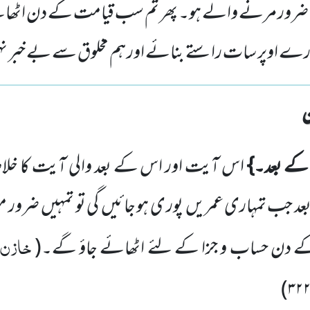
 ضرور مرنے والے ہو۔ پھر تم سب قیامت کے دن اٹھا
ے اوپر سات راستے بنائے اور ہم مخلوق سے بے خبر ن
ے بعد۔}
اس آیت اور اس کے بعد والی آیت کا خلاصہ
 جب تمہاری عمریں پور ی ہو جائیں گی تو تمہیں ضرور م
خازن، 
 دن حساب و جزا کے لئے اٹھائے جاؤ گے۔(
)