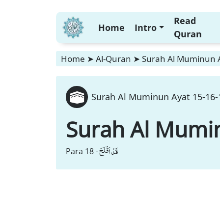
Read
Home
Intro
Quran
Home
➤
Al-Quran
➤
Surah Al Muminun A
Surah Al Muminun Ayat 15-16-1
Surah Al Mumi
قَدْ اَفْلَحَ
Para 18 -