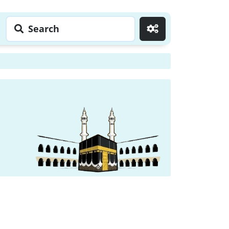
Search
Go