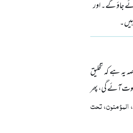
ئے جاؤ گے۔ اور
ہیں۔
 یہ ہے کہ تخلیق
وت آئے گی، پھر
المؤمنون، تحت