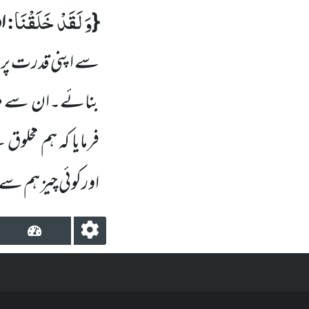
وَ لَقَدْ خَلَقْنَا
:
{
ا
سے اپنی قدرت پر اِ
بنائے۔ان سے مرا
فرمایا کہ ہم مخلو
اورکوئی چیز ہم سے