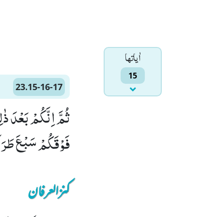
اٰياتها
15
23.15-16-17
فَوْقَكُمْ سَبْعَ طَرَآى
کنزالعرفان