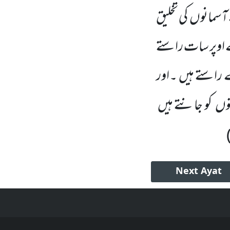
آسمانوں کی تخلیق
رے اوپر سات راستے
راستے ہیں ۔اور
توں کو جانتے ہیں
Next
Ayat