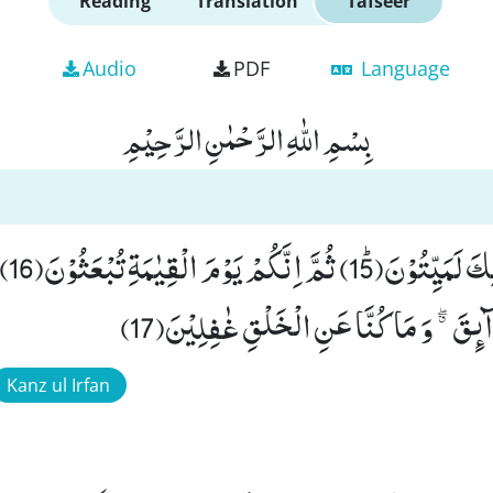
Reading
Translation
Tafseer
Audio
PDF
Language
بِسْمِ اللّٰهِ الرَّحْمٰنِ الرَّحِیْمِ
ثُمَّ اِ
ٕقَ ﳓ وَ مَا كُنَّا عَنِ الْخَلْقِ غٰفِلِیْنَ(17)
Kanz ul Irfan