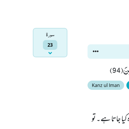
سورۃ
23
Kanz ul Iman
یا جاتا ہے۔ تو