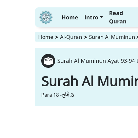
Read
Home
Intro
Quran
Home
➤
Al-Quran
➤
Surah Al Muminun A
Surah Al Muminun Ayat 93-94 U
Surah Al Mumi
قَدْ اَفْلَحَ
Para 18 -