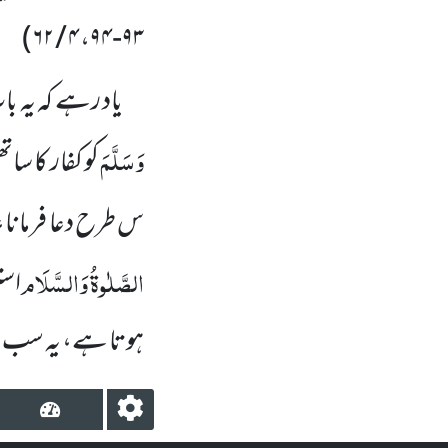
)
۴ / ۶۲
،
۹۳-۹۴
یاد رہے کہ یہ ب
وَسَلَّمَ
کو کفار کا ساتھ
س طرح دعا فرمانا،
الصَّلٰوۃُ وَالسَّلَام
است
ہوتا ہے، یہ سب تو