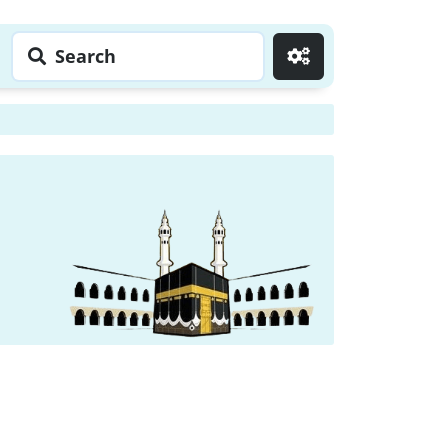
Search
Go