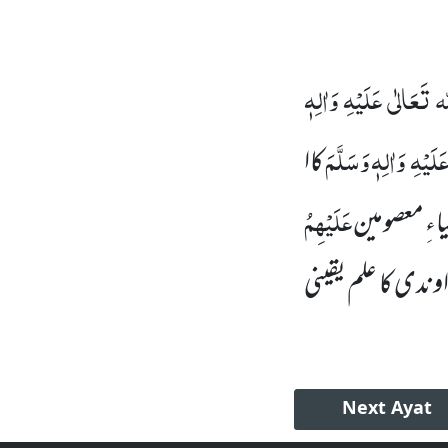
ہ
تَعَالٰی
عَلَیْہِ
وَاٰلِہٖ
َلَیْہِ
وَاٰلِہٖ وَسَلَّمَ
کاا
عَلَیْہِمُ
اءِ معصومین
وندی کا علم یقینی
Next
Ayat