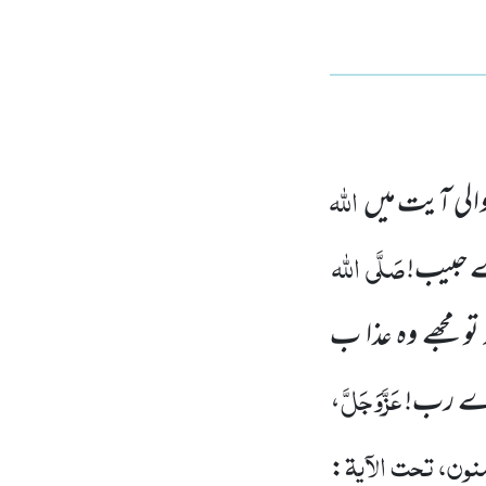
اللہ
لی آیت میں
صَلَّی
اللہ
اے حبیب!
 تو مجھے وہ عذا ب
عَزَّوَجَلَّ
یرے رب!
،
نون، تحت الآیۃ
: