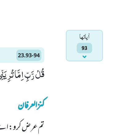
اٰياتها
93
23.93-94
قُلْ رَّبِّ اِمَّا تُرِیَنِّیْ مَا یُوْعَدُوْنَۙ (93) رَبِّ
کنزالعرفان
تم عرض کرو: اے م