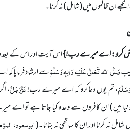
 ان ظالموں میں (شامل) نہ کرنا۔
رض کرو: اے میرے رب!}
اس آیت اور اس کے بعد وا
صَلَّی
اللہ
تَعَالٰی
عَلَیْہِ
وَاٰلِہٖ وَسَلَّمَ
بیب
سے ارشاد فرمایا کہ 
َسَلَّمَ
عَزَّوَجَلَّ
، تم یوں دعاکرو کہ اے میرے رب!
، اگر
نیا میں )
ان کافروں سے وعدہ کیا جاتا ہے تو اے م
ابوسعود، المؤم
ں
شامل نہ کرنا اور ان کا ساتھی نہ بنانا۔
(