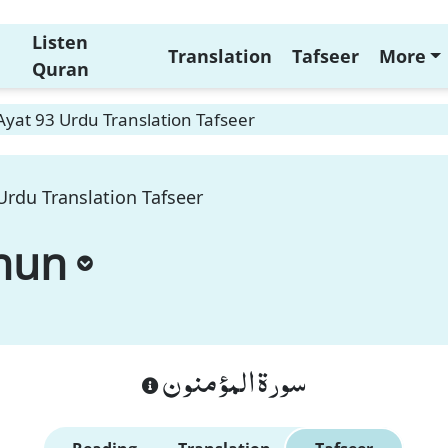
Listen
Translation
Tafseer
More
Quran
yat 93 Urdu Translation Tafseer
rdu Translation Tafseer
nun
سورة المؤمنون