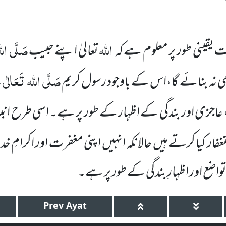
اللہ
صَلَّی
الل
ات یقینی
طور پر معلوم ہے کہ
تعالیٰ اپنے حبیب
صَلَّی
اللہ
تَعَالٰی
ع
ی نہ
بنائے گا،اس کے باوجود رسول کریم
 عاجزی اور بندگی کے اظہار کے
طور پر ہے۔ اسی طرح انبی
غفار کیا کرتے ہیں حالانکہ انہیں
اپنی مغفرت اور اکرامِ
خدا
اضع اور اظہارِبندگی کے طور پر ہے۔
Prev
Ayat