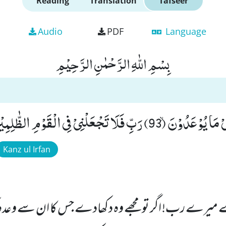
Reading
Translation
Tafseer
Audio
PDF
Language
بِسْمِ اللّٰهِ الرَّحْمٰنِ الرَّحِیْمِ
 فَلَا تَجْعَلْنِیْ فِی الْقَوْمِ الظّٰلِمِیْنَ(94)
Kanz ul Irfan
یرے رب! اگر تو مجھے وہ دکھادے جس کا ان سے وعدہ ک