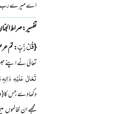
اے میرے رب! مجھے
تفسیر : ‎صراط الجنان
قُلْ رَّبِّ
{
: تم ع
تعالیٰ نے اپنے ح
تَعَالٰی
عَلَیْہِ
وَاٰلِہٖ و
دکھادے جس کا
(د
مجھے
ان ظالموں
می