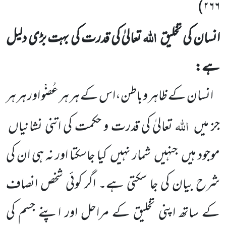
)
۲۶۶
اللہ
انسان کی تخلیق
تعالیٰ کی قدرت کی بہت بڑی دلیل
ہے:
انسان کے ظاہر وباطن،اس کے ہر ہر عُضْو اور ہر ہر
اللہ
جز میں
تعالیٰ کی قدرت و حکمت کی اتنی نشانیاں
موجود ہیں
جنہیں
شمار نہیں
کیا جاسکتا اور نہ ہی ان کی
شرح بیان کی جا سکتی ہے۔ اگر کوئی شخص انصاف
کے ساتھ اپنی تخلیق کے مراحل اور اپنے جسم کی