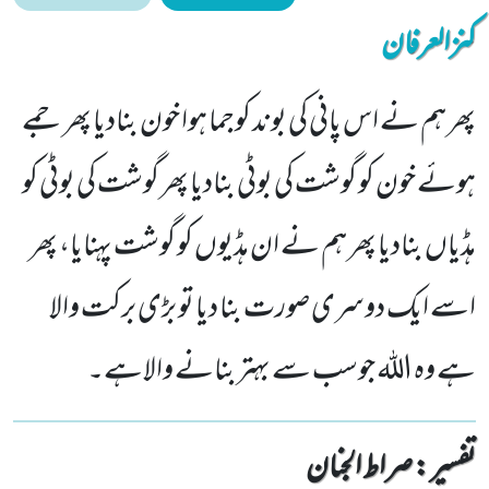
کنزالعرفان
پھر ہم نے اس پانی کی بوند کوجما ہوا خون بنادیا پھر جمے
ہوئے خون کو گوشت کی بوٹی بنادیا پھر گوشت کی بوٹی کو
ہڈیاں بنادیا پھر ہم نے ان ہڈیوں کو گوشت پہنایا، پھر
اسے ایک دوسری صورت بنا دیا تو بڑی برکت والا
ہے وہ اللہ جوسب سے بہتربنانے والاہے۔
تفسیر : ‎صراط الجنان