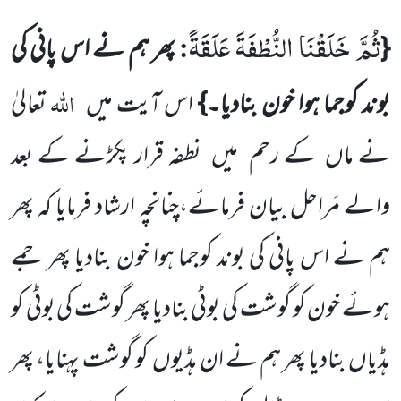
ثُمَّ خَلَقْنَا النُّطْفَةَ عَلَقَةً
:
{
پھر ہم نے اس پانی کی
اللہ
بوند کوجما ہوا خون بنادیا۔}
اس آیت میں
تعالیٰ
نے ماں
کے رحم
میں
نطفہ قرار پکڑنے کے بعد
والے مَراحل بیان فرمائے،چنانچہ ارشاد فرمایا کہ پھر
ہم نے اس پانی کی بوند کوجما ہوا خون بنادیا پھر جمے
ہوئے خون کو گوشت کی بوٹی بنادیا پھر گوشت کی بوٹی کو
ہڈیاں بنادیا پھر ہم نے ان ہڈیوں
کو گوشت پہنایا، پھر