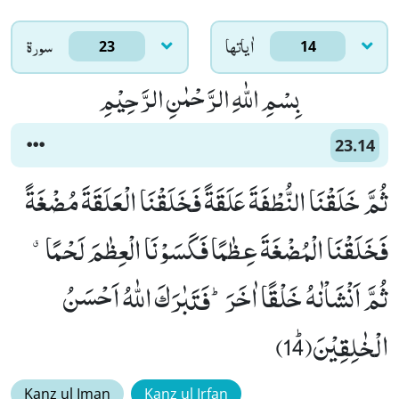
اٰياتها
سورۃ
23
14
بِسْمِ اللّٰهِ الرَّحْمٰنِ الرَّحِیْمِ
23.14
ثُمَّ خَلَقْنَا النُّطْفَةَ عَلَقَةً فَخَلَقْنَا الْعَلَقَةَ مُضْغَةً
فَخَلَقْنَا الْمُضْغَةَ عِظٰمًا فَكَسَوْنَا الْعِظٰمَ لَحْمًاۗ-
ثُمَّ اَنْشَاْنٰهُ خَلْقًا اٰخَرَؕ-فَتَبٰرَكَ اللّٰهُ اَحْسَنُ
الْخٰلِقِیْنَﭤ(14)
Kanz ul Iman
Kanz ul Irfan