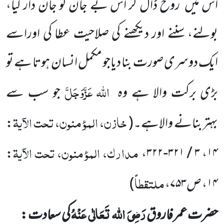
اس میں
روح ڈال کر اس بے جان کو جان دار کیا،
بولنے، سننے اور دیکھنے کی صلاحیت عطا کی اوراسے
ایک دوسری صورت بنا دیاجو مکمل انسان ہوتا ہے تو
اللہ
عَزَّوَجَلَّ
بڑی برکت والا ہے وہ
جو سب سے
خازن، المؤمنون، تحت الآیۃ
بہتربنانے والاہے۔
(
:
مدارک، المؤمنون، تحت الآیۃ
:
،
۳ / ۳۲۱-۳۲۲
،
۱۴
ملتقطاً
۱۴
، ص
۷۵۳
،
)
رَضِیَ
اللہ
تَعَالٰی
عَنْہُ
حضرت عمر فاروق
کی سعادت :