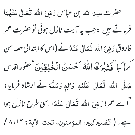
عبد اللہ
رَضِیَ
اللہ
تَعَالٰی
عَنْہُمَا
حضرت
بن عباس
فرماتے ہیں
:جب یہ آیت نازل ہوئی تو حضرت عمر
رَضِیَ
اللہ
تَعَالٰی
عَنْہُ
فاروق
نے
(اس کا ابتدائی حصہ سن
فَتَبٰرَكَ اللّٰهُ اَحْسَنُ الْخٰلِقِیْنَ
کر)
کہا’’
‘‘حضور اقدس
صَلَّی
اللہ
تَعَالٰی
عَلَیْہِ
وَاٰلِہٖ وَسَلَّمَ
نے ارشاد فرمایا:
رَضِیَ
اللہ
تَعَالٰی
عَنْہُ
’’اے عمر!
، اسی طرح نازل ہوا
تفسیرکبیر، المؤمنون، تحت الآیۃ
ہے۔
(
:
۱۴
،
۸ /