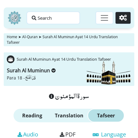
Search
Go
Home
➤
Al-Quran
➤
Surah Al Muminun Ayat 14 Urdu Translation
Tafseer
Surah Al Muminun Ayat 14 Urdu Translation Tafseer
Surah Al Muminun
قَدْ اَفْلَحَ
Para 18 -
سورة المؤمنون
Reading
Translation
Tafseer
Audio
PDF
Language