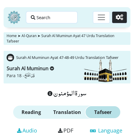
Search
Go
Home
➤
Al-Quran
➤
Surah Al Muminun Ayat 47 Urdu Translation
Tafseer
Surah Al Muminun Ayat 47-48-49 Urdu Translation Tafseer
Surah Al Muminun
قَدْ اَفْلَحَ
Para 18 -
سورة المؤمنون
Reading
Translation
Tafseer
Audio
PDF
Language