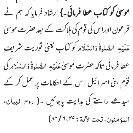
موسیٰ کو کتاب عطا فرمائی۔}
ارشاد فرمایا کہ ہم نے
فرعون اور اس کی قوم کی ہلاکت کے بعد حضرت موسیٰ
عَلَیْہِ
الصَّلٰوۃُ وَالسَّلَام
کو کتاب یعنی توریت شریف
عَلَیْہِ
الصَّلٰوۃُ وَالسَّلَام
عطا فرمائی تاکہ حضرت موسیٰ
کی
قوم بنی اسرائیل ا س کے احکامات پر عمل کر کے
روح البیان،
سیدھے راستے کی ہدایت پاجائیں ۔
(
المؤمنون، تحت الآیۃ
)
۶ / ۸۶
،
۴۹
: