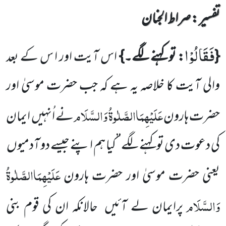
تفسیر : ‎صراط الجنان
فَقَالُوْا
{
: تو کہنے لگے۔}
اس آیت اور ا س کے بعد
والی آیت کا خلاصہ یہ ہے کہ جب حضرت موسیٰ اور
عَلَیْہِمَاالصَّلٰوۃُ وَالسَّلَام
حضرت ہارون
نے اُنہیں
ایمان
کی دعوت دی تو کہنے لگے’’کیا ہم اپنے جیسے دو آدمیوں
عَلَیْہِمَاالصَّلٰوۃُ
یعنی حضرت موسیٰ اور حضرت ہارون
وَالسَّلَام
پرایمان لے آئیں
حالانکہ ان کی قوم بنی