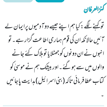
کنزالعرفان
تو کہنے لگے: کیا ہم اپنے جیسے دو آدمیوں پرایمان لے
آئیں حالانکہ ان کی قوم ہماری اطاعت گزار ہے۔ تو
انہوں نے ان دونوں کو جھٹلایا تو ہلاک کئے جانے
والوں میں سے ہوگئے۔ اور بیشک ہم نے موسیٰ کو
کتاب عطا فرمائی تاکہ (بنی اسرائیل) ہدایت پاجائیں
۔