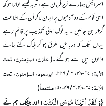
اسرائیل ہمارے زیرِ فرمان ہے، تو یہ کیسے گوارا ہو کہ
اسی قوم کے دو آدمیوں
پر ایمان لا کر اُن کے اطاعت
گزار بن جائیں ۔ یہ لوگ اپنی تکذیب پر قائم رہے
یہاں
تک کہ دریا میں
غرق ہو کر ہلاک کئے جانے
خازن، المؤمنون، تحت
والوں
میں
سے ہوگئے۔
(
الآیۃ
ابوسعود، المؤمنون، تحت
،
۳ / ۳۲۶
،
۴۷-۴۸
:
الآیۃ
ملتقطاً
)
،
۴ / ۴۹-۵۰
،
۴۷-۴۸
:
وَ لَقَدْ اٰتَیْنَا مُوْسَى الْكِتٰبَ
{
: اور بیشک ہم نے