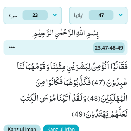
اٰياتها
سورۃ
23
47
بِسْمِ اللّٰهِ الرَّحْمٰنِ الرَّحِیْمِ
23.47-48-49
فَقَالُوْۤا اَنُؤْمِنُ لِبَشَرَیْنِ مِثْلِنَا وَ قَوْمُهُمَا لَنَا
عٰبِدُوْنَۚ (47) فَكَذَّبُوْهُمَا فَكَانُوْا مِنَ
الْمُهْلَكِیْنَ(48) وَ لَقَدْ اٰتَیْنَا مُوْسَى الْكِتٰبَ
لَعَلَّهُمْ یَهْتَدُوْنَ(49)
Kanz ul Iman
Kanz ul Irfan