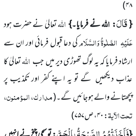
)
۴۸
قَالَ
اللہ
اللہ
{
:
نے فرمایا۔}
تعالیٰ نے حضرت ہود
عَلَیْہِ
الصَّلٰوۃُ وَالسَّلَام
کی دعا قبول فرمائی اور ان سے
اللہ
ارشاد فرمایا کہ یہ لوگ تھوڑی دیر میں
جب
تعالیٰ کا
عذاب دیکھیں
گے تو یہ اپنے کفر اور تکذیب پر
مدارک، المؤمنون،
پچھتانے والے ہوجائیں
گے۔
(
تحت الآیۃ
:
۴۰
، ص
۷۵۷
)
فَاَخَذَتْهُمُ الصَّیْحَةُ بِالْحَقِّ
{
: تو سچی چیخ نے انہیں