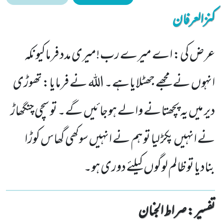
کنزالعرفان
عرض کی: اے میرے رب !میری مدد فرماکیونکہ
انہوں نے مجھے جھٹلایاہے۔ اللہ نے فرمایا: تھوڑی
دیر میں یہ پچھتانے والے ہوجائیں گے۔ تو سچی چنگھاڑ
نے انہیں پکڑ لیا تو ہم نے انہیں سوکھی گھاس کوڑا
بنادیا تو ظالم لوگوں کیلئے دوری ہو۔
تفسیر : ‎صراط الجنان