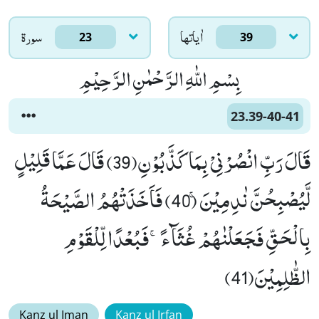
اٰياتها
سورۃ
23
39
بِسْمِ اللّٰهِ الرَّحْمٰنِ الرَّحِیْمِ
23.39-40-41
قَالَ رَبِّ انْصُرْنِیْ بِمَا كَذَّبُوْنِ(39) قَالَ عَمَّا قَلِیْلٍ
لَّیُصْبِحُنَّ نٰدِمِیْنَۚ (40) فَاَخَذَتْهُمُ الصَّیْحَةُ
بِالْحَقِّ فَجَعَلْنٰهُمْ غُثَآءًۚ-فَبُعْدًا لِّلْقَوْمِ
الظّٰلِمِیْنَ(41)
Kanz ul Iman
Kanz ul Irfan