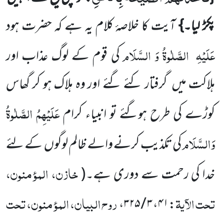
پکڑ لیا۔}
آیت کا خلاصۂ کلام یہ ہے کہ حضرت ہود
عَلَیْہِ
الصَّلٰوۃُ وَ
السَّلَام
کی قوم کے لوگ عذاب اور
ہلاکت میں
گرفتار کئے گئے اور وہ ہلاک ہو کر گھاس
عَلَیْہِمُ الصَّلٰوۃُ
کوڑے کی طرح ہوگئے تو انبیاء کرام
وَالسَّلَام
کی تکذیب کرنے والے ظالم لوگوں
کے لئے
خازن، المؤمنون،
خدا کی رحمت سے دوری ہے۔
(
تحت الآیۃ
روح البیان، المؤمنون، تحت
،
۳ / ۳۲۵
،
۴۱
: