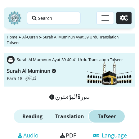
Search
Go
Home
➤
Al-Quran
➤
Surah Al Muminun Ayat 39 Urdu Translation
Tafseer
Surah Al Muminun Ayat 39-40-41 Urdu Translation Tafseer
Surah Al Muminun
قَدْ اَفْلَحَ
Para 18 -
سورة المؤمنون
Reading
Translation
Tafseer
Audio
PDF
Language