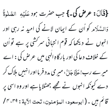
قَالَ
عَلَیْہِ
الصَّلٰوۃُ
{
: عرض کی۔}
جب حضرت ہود
وَالسَّلَام
کو اُن کے ایمان لانے کی امید نہ رہی اور
انہوں
نے دیکھا کہ قوم انتہائی سرکشی پر ہے تو اُن
کے خلاف دعا کی اور بارگاہِ الٰہی میں
عرض کی: اے
عَزَّوَجَلَّ
میرے رب!
، میری مدد فرما اور انہیں
ہلاک کر
دے کیونکہ انہوں
نے مجھے جھٹلایاہے اور وہ اسی پر
ابوسعود، المؤمنون، تحت الآیۃ
قائم ہیں ۔
(
:
۳۹
،
۴ /