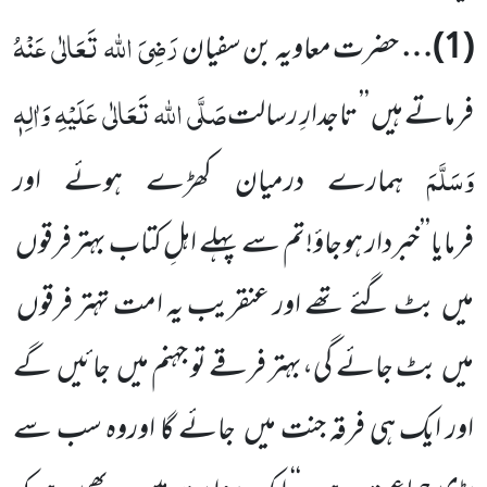
رَضِیَ
اللہ
تَعَالٰی
عَنْہُ
(
1
)…
حضرت معاویہ بن سفیان
صَلَّی
اللہ
تَعَالٰی
عَلَیْہِ
وَاٰلِہٖ
فرماتے ہیں ’’ تاجدارِ رسالت
وَسَلَّمَ
ہمارے درمیان کھڑے ہوئے اور
فرمایا’’خبردار ہو جاؤ!تم سے پہلے اہلِ کتاب بہتر فرقوں
میں
بٹ گئے تھے اور عنقریب یہ امت تہتر فرقوں
میں
بٹ جائے گی،بہتر فرقے تو جہنم میں
جائیں
گے
اور ایک ہی فرقہ جنت میں
جائے گا اوروہ سب سے