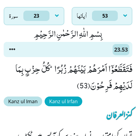
اٰياتها
سورۃ
23
53
بِسْمِ اللّٰهِ الرَّحْمٰنِ الرَّحِیْمِ
23.53
فَتَقَطَّعُوْۤا اَمْرَهُمْ بَیْنَهُمْ زُبُرًاؕ-كُلُّ حِزْبٍۭ بِمَا
لَدَیْهِمْ فَرِحُوْنَ(53)
Kanz ul Iman
Kanz ul Irfan
کنزالعرفان