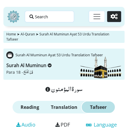
Search
Go
Home
➤
Al-Quran
➤
Surah Al Muminun Ayat 53 Urdu Translation
Tafseer
Surah Al Muminun Ayat 53 Urdu Translation Tafseer
Surah Al Muminun
قَدْ اَفْلَحَ
Para 18 -
سورة المؤمنون
Reading
Translation
Tafseer
Audio
PDF
Language