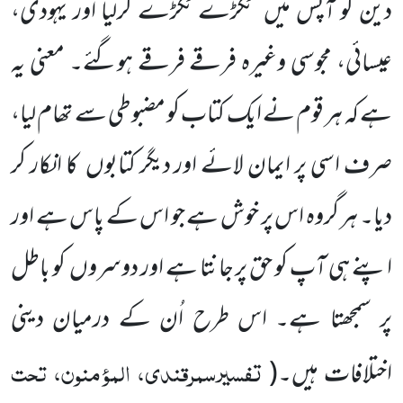
دین کو آپس میں
ٹکڑے ٹکڑے کرلیا اور یہودی،
عیسائی، مجوسی وغیرہ فرقے فرقے ہوگئے۔
معنی یہ
ہے کہ ہر قوم نے ایک کتاب کو مضبوطی سے تھام لیا،
صرف اسی پر ایمان لائے اور دیگر کتابوں
کا انکار کر
دیا۔ ہر گروہ اس پر خوش ہے جو اس کے پاس ہے اور
اپنے ہی آپ کو حق پر جانتا ہے اور دوسروں
کو باطل
پر سمجھتا ہے۔ اس طرح اُن کے درمیان دینی
تفسیرسمرقندی، المؤمنون، تحت
اختلافات ہیں۔
(