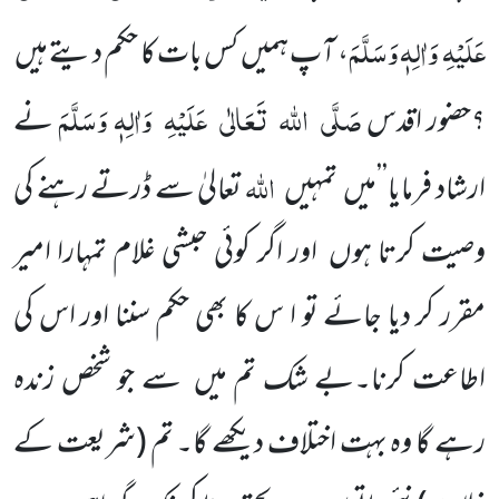
عَلَیْہِ
وَاٰلِہٖ وَسَلَّمَ
، آپ ہمیں
کس بات کا حکم دیتے ہیں
صَلَّی
اللہ
تَعَالٰی
عَلَیْہِ
وَاٰلِہٖ وَسَلَّمَ
؟حضور اقدس
نے
اللہ
ارشاد فرمایا’’میں
تمہیں
تعالیٰ سے ڈرتے رہنے کی
وصیت کرتا ہوں
اور اگر کوئی حبشی غلام تمہارا امیر
مقرر کر دیا جائے تو ا س کا بھی حکم سننا اور اس کی
اطاعت کرنا۔بے شک تم میں
سے جو شخص زندہ
رہے گا وہ بہت اختلاف دیکھے گا۔ تم
(شریعت کے