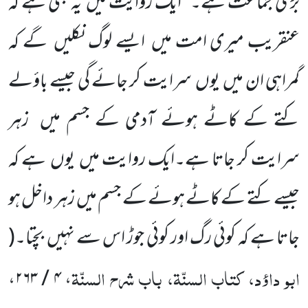
بڑی جماعت ہے۔‘‘ ایک روایت میں
یہ بھی ہے کہ
عنقریب میری امت میں
ایسے لوگ نکلیں
گے کہ
گمراہی ان میں
یوں
سرایت کر جائے گی جیسے باؤلے
کتے کے کاٹے ہوئے آدمی کے جسم میں
زہر
سرایت کر جاتا ہے۔ایک روایت میں
یوں
ہے کہ
جیسے کتے کے کاٹے ہوئے کے جسم میں
زہر داخل ہو
جاتا ہے کہ کوئی رگ اور کوئی جوڑ اس سے نہیں
بچتا۔
(
ابو داؤد، کتاب السنّۃ، باب شرح السنّۃ
،
۴ / ۲۶۳
،