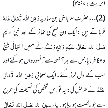
الحدیث:
۴۵۹۷
)
رَضِیَ
اللہ
تَعَالٰی
عَنْہُ
(
2
)…
حضرت عرباض بن ساریہ
فرماتے ہیں :ایک دن صبح کی نماز کے بعد نبی کریم
صَلَّی
اللہ
تَعَالٰی
عَلَیْہِ
وَاٰلِہٖ وَسَلَّمَ
نے ہمیں
انتہائی بلیغ
وعظ فرمایا جس سے ہر آنکھ سے آنسو رواں
ہو گئے اور
رَضِیَ
اللہ
تَعَالٰی
سب کے دل لرز گئے۔ایک صحابی
عَنْہُ
نے عرض کی: یہ تو ا س شخص کی نصیحت کی طرح
یا
رسولَ
اللہ
صَلَّی
اللہ
تَعَالٰی
ہے جو رخصت ہو رہا ہو۔
!