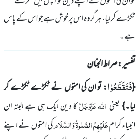
تو ان کی امتوں نے اپنے دین کو آپس میں ٹکڑے
ٹکڑے کرلیا، ہرگروہ اس پر خوش ہے جو اس کے پاس
ہے۔
تفسیر : ‎صراط الجنان
فَتَقَطَّعُوْا
{
: تو ان کی امتوں
نے ٹکڑے ٹکڑے کر
اللہ
عَزَّوَجَلَّ
لیا۔}
یعنی
کا دین ایک ہی ہے البتہ ان
عَلَیْہِمُ
الصَّلٰوۃُ وَالسَّلَام
انبیاء کرام
کی امتوں
نے اپنے