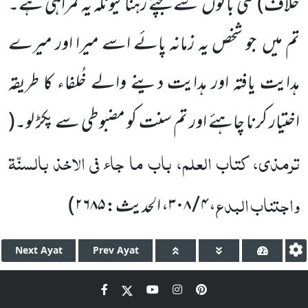
خلاف)
نئی باتوں
سے بچتے رہنا کیونکہ یہ گمراہی ہے۔
تم میں
جو شخص یہ زمانہ پائے اسے میرا اور میرے
ہدایت یافتہ اور ہدایت دینے والے خُلفاء کا طریقہ
اختیار کرنا چاہئے اور تم سنت کو مضبوطی سے پکڑ لو۔
(
ترمذی، کتاب العلم، باب ما جاء فی الاخذ بالسنّۃ
واجتناب البدع
،
۴ / ۳۰۸
، الحدیث:
۲۶۸۵
)
Next
Ayat
Prev
Ayat