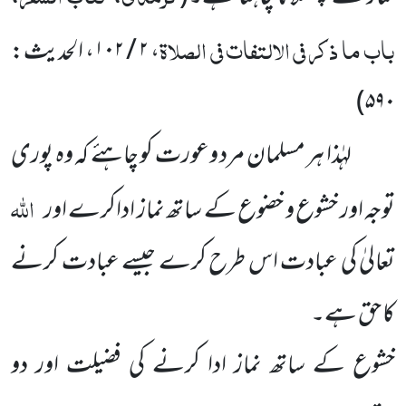
باب ما ذکر فی الالتفات فی الصلاۃ
،
۲ / ۱۰۲
، الحدیث:
)
۵۹۰
لہٰذا ہر مسلمان مرد وعورت کو چاہئے کہ وہ پوری
اللہ
توجہ اور خشوع و خضوع کے ساتھ نماز اداکرے اور
تعالیٰ کی عبادت اس طرح کرے جیسے عبادت کرنے
کا حق ہے۔
خشوع کے ساتھ نماز ادا کرنے کی فضیلت اور دو