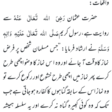
واقعات:
رَضِیَ
اللہ
تَعَالٰی
عَنْہُ
حضرت عثمان
سے
صَلَّی
اللہ
تَعَالٰی
عَلَیْہِ
وَاٰلِہٖ
روایت ہے،رسول کریم
وَسَلَّمَ
نے ارشاد فرمایا: ’’جس مسلمان شخص پر فرض
نماز کاوقت آ جائے اور وہ ا س نماز کا وضو اچھی طرح
کرے پھر نماز میں اچھی طرح خشوع اور رکوع کرے تو
وہ نماز اس کے سابقہ گناہوں کا کفارہ ہو جاتی ہے جب
تک کہ وہ کوئی کبیرہ گناہ نہ کرے اور یہ سلسلہ ہمیشہ