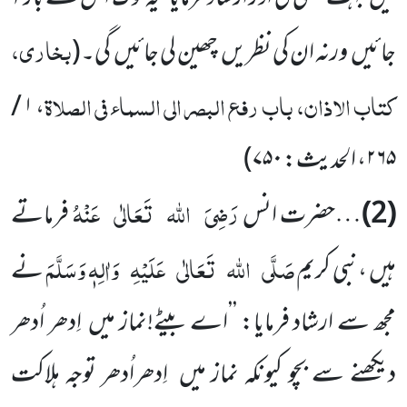
بخاری،
جائیں ورنہ ان کی نظریں چھین لی جائیں گی۔
(
کتاب الاذان، باب رفع البصر الی السماء فی الصلاۃ
۱ /
،
۲۶۵
، الحدیث:
۷۵۰
)
رَضِیَ
اللہ
تَعَالٰی
عَنْہُ
(2)
…حضرت انس
فرماتے
صَلَّی
اللہ
تَعَالٰی
عَلَیْہِ
وَاٰلِہٖ وَسَلَّمَ
ہیں ،نبی کریم
نے
مجھ سے ارشاد فرمایا: ’’اے بیٹے!نماز میں اِدھر اُدھر
دیکھنے سے بچو کیونکہ نماز میں اِدھراُدھر توجہ ہلاکت