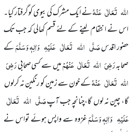
اللہ
تَعَالٰی
عَنْہُ
نے ایک مشرک کی بیوی کو گرفتار کیا۔
اس نے انتقام لینے کے لئے قسم کھالی کہ جب تک
صَلَّی
اللہ
تَعَالٰی
عَلَیْہِ
وَاٰلِہٖ وَسَلَّمَ
حضور اقدس
کے
رَضِیَ
اللہ
تَعَالٰی
عَنْہُمْ
رَضِیَ
صحابہ
میں سے کسی صحابی
اللہ
تَعَالٰی
عَنْہُ
کے خون سے زمین کو رنگین نہ کرلوں
صَلَّی
اللہ
تَعَالٰی
گا، چین نہ لوں گا،چنانچہ جب آپ
عَلَیْہِ
وَاٰلِہٖ وَسَلَّمَ
غزوہ سے واپس ہوئے تواس نے