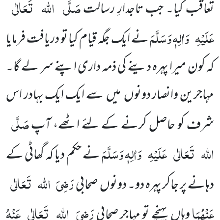
صَلَّی
اللہ
تَعَالٰی
تَعاقُب کیا۔ جب تاجدارِ رسالت
عَلَیْہِ
وَاٰلِہٖ وَسَلَّمَ
نے ایک جگہ قیام کیا تو دریافت فرمایا
کہ کون میرا پہرہ دینے کی ذمہ داری اپنے سر لے گا۔
مہاجرین وانصار دونوں میں سے ایک ایک بہادر اس
صَلَّی
شرف کو حاصل کرنے کے لئے اٹھے، آپ
اللہ
تَعَالٰی
عَلَیْہِ
وَاٰلِہٖ وَسَلَّمَ
نے حکم دیا کہ گھاٹی کے
رَضِیَ
اللہ
تَعَالٰی
دہانے پر جاکر پہرہ دو۔ دونوں صحابی
عَنْہُمَا
رَضِیَ
اللہ
تَعَالٰی
عَنْہُ
وہاں پہنچے تو مہاجر صحابی