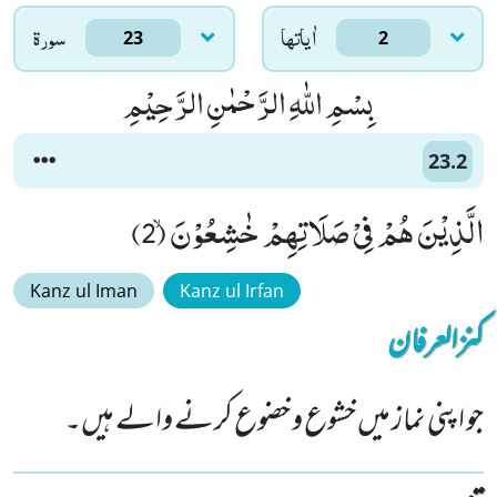
اٰياتها
سورۃ
23
2
بِسْمِ اللّٰهِ الرَّحْمٰنِ الرَّحِیْمِ
23.2
الَّذِیْنَ هُمْ فِیْ صَلَاتِهِمْ خٰشِعُوْنَۙ (2)
Kanz ul Iman
Kanz ul Irfan
کنزالعرفان
جو اپنی نماز میں خشوع و خضوع کرنے والے ہیں۔