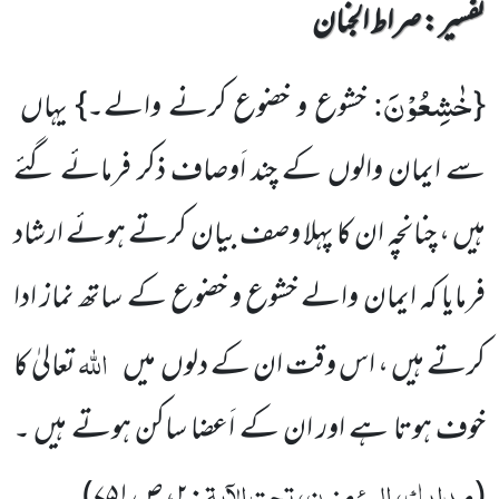
تفسیر : ‎صراط الجنان
خٰشِعُوْنَ
:
{
خشوع و خضوع کرنے والے۔} یہاں
سے ایمان والوں کے چند اَوصاف ذکر فرمائے گئے
ہیں ، چنانچہ ان کا پہلا وصف بیان کرتے ہوئے ارشاد
فرمایا کہ ایمان والے خشوع و خضوع کے ساتھ نماز ادا
اللہ
کرتے ہیں ، اس وقت ان کے دلوں میں
تعالیٰ کا
خوف ہوتا ہے اور ان کے اَعضا ساکن ہوتے ہیں ۔
مدارک، المؤمنون، تحت الآیۃ
(
:
۲
، ص
۷۵۱
)