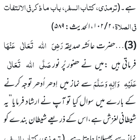
ترمذی، کتاب السفر، باب ما ذکر فی الالتفات
ہے۔
(
فی الصلاۃ
،
۲ / ۱۰۲
، الحدیث:
۵۸۹
)
رَضِیَ
اللہ
تَعَالٰی
عَنْہَا
(3)
…حضرت عائشہ صدیقہ
صَلَّی
اللہ
تَعَالٰی
فرماتی ہیں :میں نے حضور پُر نور
عَلَیْہِ
وَاٰلِہٖ وَسَلَّمَ
سے نماز میں اِدھر اُدھر توجہ کرنے
کے بارے میں سوال کیا تو آپ نے ارشاد فرمایا’’یہ
شیطانی لغزش ہے،اس کے ذریعے شیطان بندے کو
ترمذی، کتاب السفر،
نماز سے پھسلانا چاہتا ہے۔
(