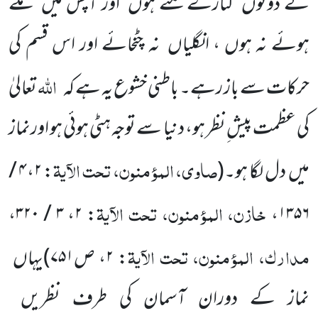
کے دونوں کنارے لٹکتے ہوں اور آپس میں ملے
ہوئے نہ ہوں ، انگلیاں نہ چٹخائے اور اس قسم کی
اللہ
حرکات سے باز رہے۔ باطنی خشوع یہ ہے کہ
تعالیٰ
کی عظمت پیش ِنظر ہو، دنیا سے توجہ ہٹی ہوئی ہو اورنماز
صاوی، المؤمنون، تحت الآیۃ
میں دل لگا ہو۔
(
:
۲
،
۴ /
خازن، المؤمنون، تحت الآیۃ
،
۳ / ۳۲۰
،
۲
:
،
۱۳۵۶
مدارک، المؤمنون، تحت الآیۃ
:
۲
، ص
۷۵۱
)
یہاں
نماز کے دوران آسمان کی طرف نظریں