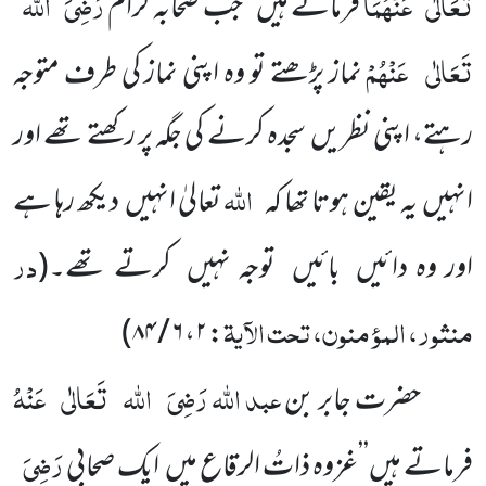
تَعَالٰی
عَنْہُمَا
رَضِیَ
اللہ
فرماتے ہیں ’’جب صحابہ کرام
تَعَالٰی
عَنْہُمْ
نماز پڑھتے تو وہ اپنی نماز کی طرف متوجہ
رہتے، اپنی نظریں سجدہ کرنے کی جگہ پر رکھتے تھے اور
اللہ
انہیں یہ یقین ہوتا تھا کہ
تعالیٰ انہیں دیکھ رہا ہے
در
اور وہ دائیں بائیں توجہ نہیں کرتے تھے۔
(
منثور، المؤمنون، تحت الآیۃ
)
۶ / ۸۴
،
۲
:
عبد اللہ رَضِیَ
اللہ
تَعَالٰی
عَنْہُ
حضرت جابر بن
رَضِیَ
فرماتے ہیں’’غزوہ ذاتُ الرقاع میں ایک صحابی