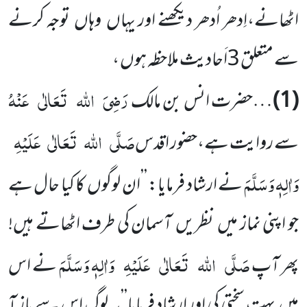
اٹھانے،اِدھر اُدھر دیکھنے اور یہاں وہاں توجہ کرنے
سے متعلق 3اَحادیث ملاحظہ ہوں ،
رَضِیَ
اللہ
تَعَالٰی
عَنْہُ
(1)
…حضرت انس بن مالک
صَلَّی
اللہ
تَعَالٰی
عَلَیْہِ
سے روایت ہے،حضور اقدس
وَاٰلِہٖ وَسَلَّمَ
نے ارشاد فرمایا: ’’ان لوگوں کا کیا حال ہے
جو اپنی نماز میں نظریں آسمان کی طرف اٹھاتے ہیں!
صَلَّی
اللہ
تَعَالٰی
عَلَیْہِ
وَاٰلِہٖ وَسَلَّمَ
پھر آپ
نے اس
میں بہت سختی کی اور ارشاد فرمایا’’یہ لوگ اس سے باز آ