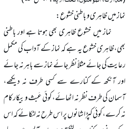
نماز میں ظاہری و باطنی خشوع:
نماز میں خشوع ظاہری بھی ہوتا ہے اور باطنی
بھی،ظاہری خشوع یہ ہے کہ نماز کے آداب کی مکمل
رعایت کی جائے مثلاً نظر جائے نماز سے باہر نہ جائے
اور آنکھ کے کنارے سے کسی طرف نہ دیکھے،
آسمان کی طرف نظر نہ اٹھائے، کوئی عَبث و بیکار کام
نہ کرے، کوئی کپڑا شانوں پر اس طرح نہ لٹکائے کہ اس