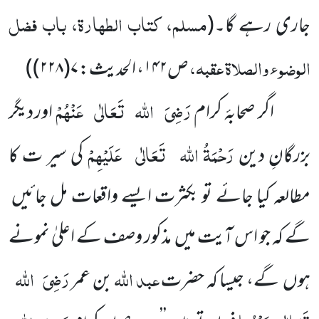
مسلم، کتاب الطہارۃ، باب فضل
جاری رہے گا۔
(
الوضو ء والصلاۃ عقبہ،
ص
۱۴۲
، الحدیث:
۷(۲۲۸)
)
رَضِیَ
اللہ
تَعَالٰی
عَنْہُمْ
اگر صحابۂ کرام
اور دیگر
رَحْمَۃُ اللہ
تَعَالٰی
عَلَیْہِمْ
بزرگانِ دین
کی سیر ت کا
مطالعہ کیا جائے تو بکثرت ایسے واقعات مل جائیں
گے کہ جو اس آیت میں مذکور وصف کے اعلیٰ نمونے
عبد اللہ
رَضِیَ
اللہ
ہوں گے، جیسا کہ حضرت
بن عمر