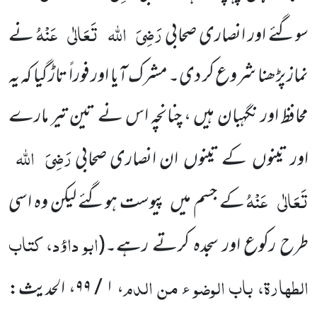
رَضِیَ
اللہ
تَعَالٰی
عَنْہُ
سوگئے اور انصاری صحابی
نے
نماز پڑھنا شروع کر دی۔ مشرک آیا اور فوراً تاڑ گیا کہ یہ
محافظ اور نگہبان ہیں ، چنانچہ اس نے تین تیر مارے
رَضِیَ
اللہ
اور تینوں کے تینوں ان انصاری صحابی
تَعَالٰی
عَنْہُ
کے جسم میں پیوست ہوگئے لیکن وہ اسی
ابو داؤد، کتاب
طرح رکوع اور سجدہ کرتے رہے۔
(
الطہارۃ، باب الوضو ء من الدم
،
۱ / ۹۹
، الحدیث: