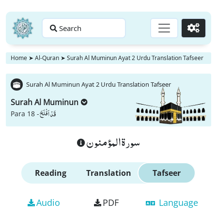
Search
Go
Home
➤
Al-Quran
➤
Surah Al Muminun Ayat 2 Urdu Translation Tafseer
Surah Al Muminun Ayat 2 Urdu Translation Tafseer
Surah Al Muminun
قَدْ اَفْلَحَ
Para 18 -
سورة المؤمنون
Reading
Translation
Tafseer
Audio
PDF
Language