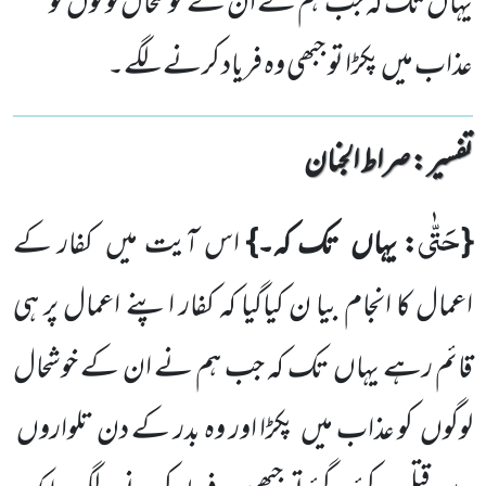
یہاں تک کہ جب ہم نے ان کے خوشحال لوگوں کو
عذاب میں پکڑا تو جبھی وہ فریاد کرنے لگے۔
تفسیر : ‎صراط الجنان
حَتّٰى
{
: یہاں
تک کہ۔}
اس آیت میں
کفار کے
اعمال کا انجام بیا ن کیاگیا کہ کفار اپنے اعمال پر ہی
قائم رہے یہاں
تک کہ جب ہم نے ان کے خوشحال
لوگوں
کو عذاب میں
پکڑا اور وہ بدر کے دن تلواروں