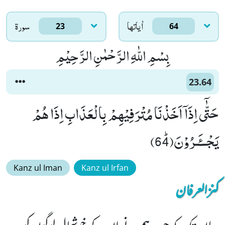
اٰياتها
سورۃ
23
64
بِسْمِ اللّٰهِ الرَّحْمٰنِ الرَّحِیْمِ
23.64
حَتّٰۤى اِذَاۤ اَخَذْنَا مُتْرَفِیْهِمْ بِالْعَذَابِ اِذَا هُمْ
یَجْــٴَـرُوْنَﭤ(64)
Kanz ul Iman
Kanz ul Irfan
کنزالعرفان