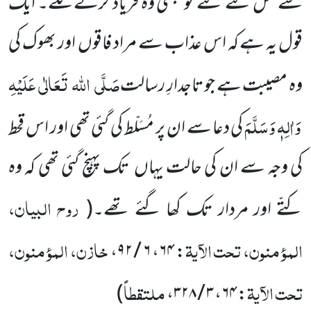
سے قتل کئے گئے تو جبھی وہ فریاد کرنے لگے۔ ایک
قول یہ ہے کہ اس عذاب سے مراد فاقوں
اور بھوک کی
صَلَّی
اللہ
تَعَالٰی
عَلَیْہِ
وہ مصیبت ہے جو تاجدارِ رسالت
وَاٰلِہٖ وَسَلَّمَ
کی دعا سے ان پر مُسَلّط کی گئی تھی اور اس قحط
کی وجہ سے ان کی حالت یہاں
تک پہنچ گئی تھی کہ وہ
روح البیان،
کتّے اور مردار تک کھا گئے تھے۔
(
المؤمنون، تحت الآیۃ
خازن، المؤمنون،
،
۶ / ۹۲
،
۶۴
:
تحت الآیۃ
ملتقطاً
)
،
۳ / ۳۲۸
،
۶۴
: