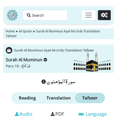
Search
Go
Home
➤
Al-Quran
➤
Surah Al Muminun Ayat 64 Urdu Translation
Tafseer
Surah Al Muminun Ayat 64 Urdu Translation Tafseer
Surah Al Muminun
قَدْ اَفْلَحَ
Para 18 -
سورة المؤمنون
Reading
Translation
Tafseer
Audio
PDF
Language