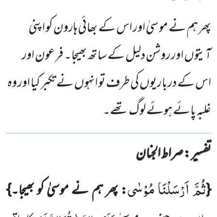
پھر ہم نے موسیٰ اور اس کے بھائی ہارون کو اپنی
آیتوں اور روشن دلیل کے ساتھ بھیجا۔ فرعون اور
اس کے درباریوں کی طرف تو انہوں نے تکبر کیا اور وہ
غلبہ پائے ہوئے لوگ تھے۔
تفسیر : ‎صراط الجنان
ثُمَّ اَرْسَلْنَا مُوْسٰى
{
: پھر ہم نے موسیٰ کو بھیجا۔}