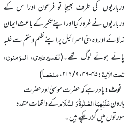
درباریوں
کی طرف بھیجا تو فرعون اورا س کے
درباریوں
نے غرور کیا اور اپنے تکبرکے باعث ایمان
نہ لائے اور وہ بنی اسرائیل پر اپنے ظلم و ستم سے غلبہ
تفسیرطبری، المؤمنون،
پائے ہوئے لوگ تھے۔
(
تحت الآیۃ
ملخصاً
)
،
۹ / ۲۱۶
،
۴۵-۴۶
:
نوٹ:
یاد رہے کہ حضرت موسیٰ اور حضرت
عَلَیْہِمَا الصَّلٰوۃُ وَ السَّلَام
ہارون
کے واقعات متعدد
سورتوں
میں
گزر
چکے ہیں ۔