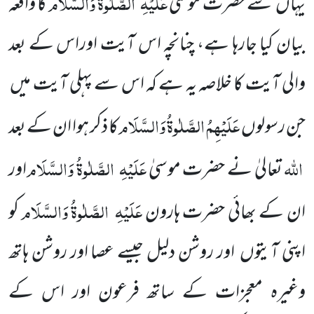
عَلَیْہِ
الصَّلٰوۃُ وَالسَّلَام
یہاں
سے حضرت موسیٰ
کا واقعہ
بیان کیا جارہا ہے، چنانچہ اس آیت اوراس کے بعد
والی آیت کا خلاصہ یہ ہے کہ اس سے پہلی آیت میں
عَلَیْہِمُ الصَّلٰوۃُ وَالسَّلَام
جن رسولوں
کا ذکر ہوا ان کے بعد
اللہ
عَلَیْہِ
الصَّلٰوۃُ وَالسَّلَام
تعالیٰ نے حضرت موسیٰ
اور
عَلَیْہِ
الصَّلٰوۃُ وَالسَّلَام
ان کے بھائی حضرت ہارون
کو
اپنی آیتوں
اور روشن دلیل جیسے عصا اور روشن ہاتھ
وغیرہ معجزات کے ساتھ فرعون اور اس کے