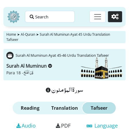
Search
Go
Home
➤
Al-Quran
➤
Surah Al Muminun Ayat 45 Urdu Translation
Tafseer
Surah Al Muminun Ayat 45-46 Urdu Translation Tafseer
Surah Al Muminun
قَدْ اَفْلَحَ
Para 18 -
سورة المؤمنون
Reading
Translation
Tafseer
Audio
PDF
Language