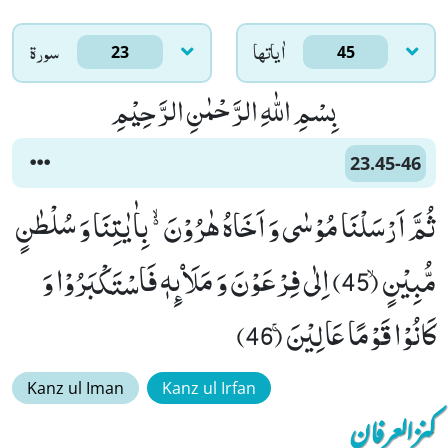
اٰياتها
سورۃ
23
45
بِسْمِ اللّٰهِ الرَّحْمٰنِ الرَّحِیْمِ
23.45-46
ثُمَّ اَرْسَلْنَا مُوْسٰى وَ اَخَاهُ هٰرُوْنَ ﳔ بِاٰیٰتِنَا وَ سُلْطٰنٍ
مُّبِیْنٍۙ (45) اِلٰى فِرْعَوْنَ وَ مَلَاۡىٕهٖ فَاسْتَكْبَرُوْا وَ
كَانُوْا قَوْمًا عَالِیْنَۚ (46)
Kanz ul Iman
Kanz ul Irfan
کنزالعرفان