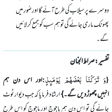
دوسرے پر سیلاب کی طرح آئے گا اور صُور میں
پھونک ماری جائے گی تو ہم سب کو جمع کر لائیں
گے۔
تفسیر : ‎صراط الجنان
وَ تَرَكْنَا بَعْضَهُمْ یَوْمَىٕذٍ
:
{
اور اس دن ہم
انہیں
چھوڑ دیں
گے۔}
ارشاد فرمایا کہ جب دیوار ٹوٹ
جائے گی تو اس دن ہم یاجوج اور ماجوج کو اس طرح