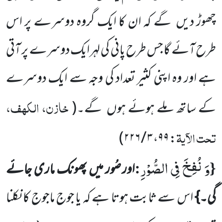
چھوڑ دیں
گے کہ ان کا ایک گروہ دوسرے پر اس
طرح آئے گا جس طرح پانی کی لہر ایک دوسرے پر آتی
ہے اور وہ اپنی کثیر تعداد کی وجہ سے ایک دوسرے
خازن، الکہف،
کے ساتھ ملے ہوئے ہوں
گے۔
(
تحت الآیۃ
)
: ۹۹، ۳ / ۲۲۶
وَ نُفِخَ فِی الصُّوْرِ
:
{
اور صُور میں پھونک ماری جائے
گی۔}
اس سے ثابت ہوتا ہے کہ یا جوج ماجوج کا نکلنا