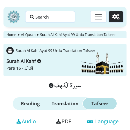
Search
Go
Home
➤
Al-Quran
➤
Surah Al Kahf Ayat 99 Urdu Translation Tafseer
Surah Al Kahf Ayat 99 Urdu Translation Tafseer
Surah Al Kahf
قَالَ اَلَمْ
Para 16 -
سورة الكهف
Reading
Translation
Tafseer
Audio
PDF
Language