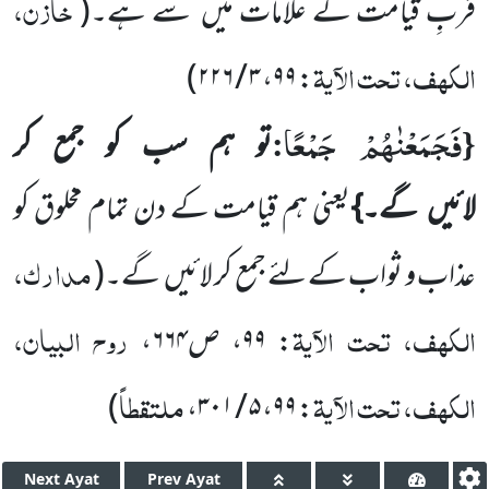
خازن،
قربِ قیامت
کے علامات میں
سے ہے۔
(
الکہف، تحت الآیۃ
)
: ۹۹، ۳ / ۲۲۶
فَجَمَعْنٰهُمْ جَمْعًا
:
{
تو ہم سب کو جمع کر
لائیں
گے۔}
یعنی ہم قیامت کے دن تمام مخلوق کو
مدارک،
عذاب و ثواب کے لئے جمع کر لائیں
گے۔
(
الکہف، تحت الآیۃ
روح البیان،
: ۹۹، ص۶۶۴،
الکہف، تحت الآیۃ
ملتقطاً
)
: ۹۹، ۵ / ۳۰۱،
Next
Ayat
Prev
Ayat