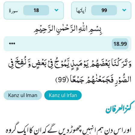
اٰياتها
سورۃ
18
99
بِسْمِ اللّٰهِ الرَّحْمٰنِ الرَّحِیْمِ
18.99
وَ تَرَكْنَا بَعْضَهُمْ یَوْمَىٕذٍ یَّمُوْجُ فِیْ بَعْضٍ وَّ نُفِخَ فِی
الصُّوْرِ فَجَمَعْنٰهُمْ جَمْعًاۙ (99)
Kanz ul Iman
Kanz ul Irfan
کنزالعرفان
اور اس دن ہم انہیں چھوڑ دیں گے کہ ان کا ایک گروہ