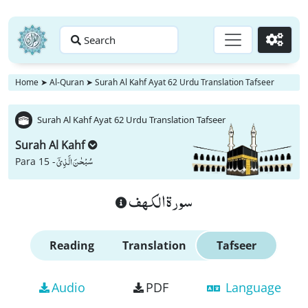
Search
Go
Home
➤
Al-Quran
➤
Surah Al Kahf Ayat 62 Urdu Translation Tafseer
Surah Al Kahf Ayat 62 Urdu Translation Tafseer
Surah Al Kahf
سُبْحٰنَ الَّذِیْۤ
Para 15 -
سورة الكهف
Reading
Translation
Tafseer
Audio
PDF
Language