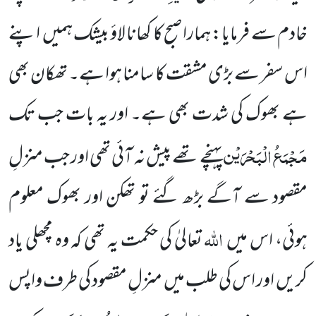
خادم سے فرمایا: ہمارا صبح کا کھانا لاؤ بیشک ہمیں
اپنے
اس سفر سے بڑی مشقت کا سامنا ہوا ہے۔ تھکان بھی
ہے بھوک کی شدت بھی ہے۔ اور یہ بات جب ت
ک
مَجْمَعُ الْبَحْرَیْن
پہنچے تھے پیش نہ آئی تھی اور جب منزلِ
مقصود سے آگے بڑھ گئے تو تھکن اور بھوک معلوم
اللّٰہ
ہوئی، اس
میں
تعالیٰ کی حکمت یہ تھی کہ وہ مچھلی یاد
کریں
اور اس کی طلب میں
منزلِ مقصود کی طرف واپس