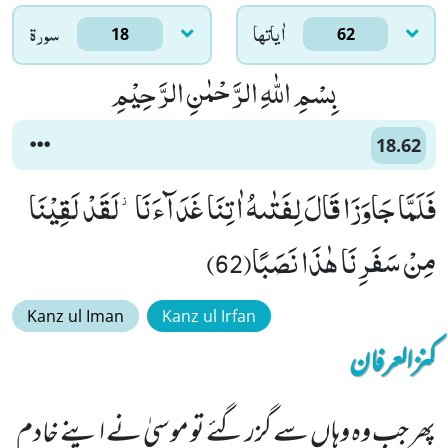
اٰياتها
سورۃ
18
62
بِسْمِ اللّٰهِ الرَّحْمٰنِ الرَّحِیْمِ
18.62
فَلَمَّا جَاوَزَا قَالَ لِفَتٰىهُ اٰتِنَا غَدَآءَنَا٘-لَقَدْ لَقِیْنَا
مِنْ سَفَرِنَا هٰذَا نَصَبًا(62)
Kanz ul Iman
Kanz ul Irfan
کنزالعرفان
پھر جب وہ وہاں سے گزر گئے تو موسیٰ نے اپنے خادم