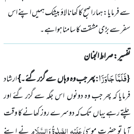
سے فرمایا: ہمارا صبح کا کھانا لاؤ بیشک ہمیں اپنے اس
سفر سے بڑی مشقت کا سامنا ہواہے۔
تفسیر : ‎صراط الجنان
فَلَمَّا جَاوَزَا
:
{
پھر جب وہ وہاں
سے گزر گئے۔}
ارشاد
فرمایا کہ پھر جب وہ دونوں
اس جگہ سے گزر گئے اور
چلتے رہے یہاں
تک کہ دوسرے روز کھانے کا وقت
عَلَیْہِ الصَّلٰوۃُ وَالسَّلَام
آیا تو حضرت موسیٰ
نے اپنے