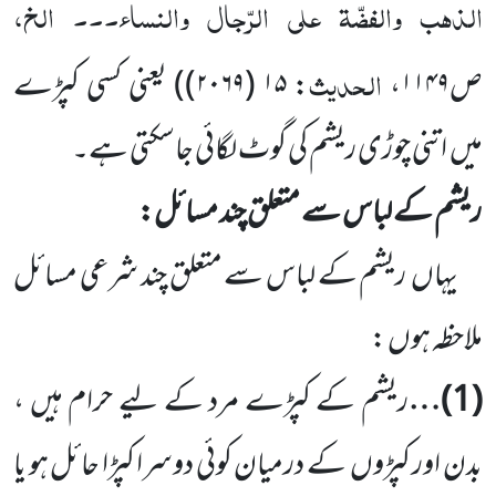
الذہب والفضّۃ علی الرّجال والنساء۔۔۔ الخ،
الحدیث
ص۱۱۴۹،
: ۱۵ (۲۰۶۹)
)
یعنی کسی کپڑے
میں
اتنی چوڑی ریشم کی گوٹ لگائی جاسکتی ہے۔
ریشم کے لباس سے متعلق چند مسائل:
یہاں
ریشم کے لباس سے متعلق چند شرعی مسائل
ملاحظہ ہوں :
(
1
)…
ریشم کے کپڑے مرد کے لیے حرام ہیں ،
بدن اور کپڑوں
کے درمیان کوئی دوسرا کپڑا حائل ہو یا