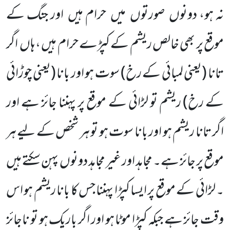
نہ ہو، دونوں
صورتوں
میں
حرام ہیں
اور جنگ کے
موقع پر بھی خالص ریشم کے کپڑے حرام ہیں ، ہاں
اگر
تانا
(یعنی لمبائی کے رخ)
سوت ہو اور بانا
(یعنی چوڑائی
کے رخ)
ریشم تو لڑائی کے موقع پر پہننا جائز ہے اور
اگر تانا ریشم ہو اور بانا سوت ہو تو ہر شخص کے لیے ہر
موقع پر جائز ہے۔ مجاہد اور غیر مجاہد دونوں
پہن سکتے ہیں
۔ لڑائی کے موقع پر ایسا کپڑا پہننا جس کا بانا ریشم ہو اس
وقت جائز ہے جبکہ کپڑا موٹا ہو اور اگر باریک ہو تو ناجائز