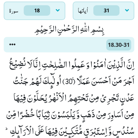
اٰياتها
سورۃ
18
31
بِسْمِ اللّٰهِ الرَّحْمٰنِ الرَّحِیْمِ
18.30-31
اِنَّ الَّذِیْنَ اٰمَنُوْا وَ عَمِلُوا الصّٰلِحٰتِ اِنَّا لَا نُضِیْعُ
اَجْرَ مَنْ اَحْسَنَ عَمَلًاۚ (30) اُولٰٓىٕكَ لَهُمْ جَنّٰتُ
عَدْنٍ تَجْرِیْ مِنْ تَحْتِهِمُ الْاَنْهٰرُ یُحَلَّوْنَ فِیْهَا
مِنْ اَسَاوِرَ مِنْ ذَهَبٍ وَّ یَلْبَسُوْنَ ثِیَابًا خُضْرًا مِّنْ
سُنْدُسٍ وَّ اِسْتَبْرَقٍ مُّتَّكِـٕیْنَ فِیْهَا عَلَى الْاَرَآىٕكِؕ-