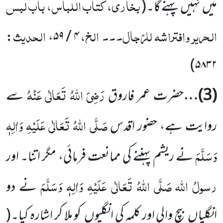
بخاری، کتاب اللباس، باب لبس
میں
نہیں
پہنے گا۔
(
الحریر وافتراشہ للرّجال۔۔۔ الخ،
الحدیث
:
۴ / ۵۹،
)
۵۸۳۲
رَضِیَ اللّٰہُ تَعَالٰی عَنْہُ
(
3
)…
حضر
ت عمر فاروق
سے
صَلَّی اللّٰہُ تَعَالٰی عَلَیْہِ وَاٰلِہٖ
روایت ہے، حضور اقدس
وَسَلَّمَ
نے ریشم پہننے کی ممانعت
فرمائی، مگر اتنا۔ اور
رسولُ اللّٰہ
صَلَّی اللّٰہُ تَعَالٰی عَلَیْہِ وَاٰلِہٖ وَسَلَّمَ
نے دو
انگلیاں
بیچ والی اور کلمہ کی انگلیوں
کو ملا کر اشارہ کیا۔
(