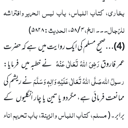
بخاری، کتاب اللباس، باب لبس الحریر وافتراشہ
للرّجال۔۔۔ الخ،
الحدیث
)
: ۵۸۲۸
۴ / ۵۸،
(
4
)…
صحیح مسلم کی ایک روایت میں
ہے کہ حضرت
رَضِیَ اللّٰہُ تَعَالٰی عَنْہُ
عمر فاروق
نے خطبہ میں
فرمایا:
رسولُ اللّٰہ
صَلَّی اللّٰہُ تَعَالٰی عَلَیْہِ وَاٰلِہٖ وَسَلَّمَ
نے ریشم کی
ممانعت فرمائی ہے، مگردو یا تین یا چار اُنگلیوں
کے
مسلم، کتاب اللباس والزینۃ، باب تحریم اناء
برابر۔
(