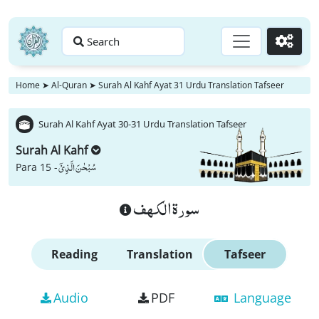
Search
Go
Home
➤
Al-Quran
➤
Surah Al Kahf Ayat 31 Urdu Translation Tafseer
Surah Al Kahf Ayat 30-31 Urdu Translation Tafseer
Surah Al Kahf
سُبْحٰنَ الَّذِیْۤ
Para 15 -
سورة الكهف
Reading
Translation
Tafseer
Audio
PDF
Language