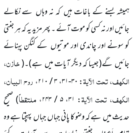
ہمیشہ بسنے کے باغات ہیں
کہ نہ وہاں
سے نکالے
جائیں اور نہ کسی کو موت آئے ۔ پھر
مزید یہ کہ ہر جنتی
کو سونے اور چاندی اور موتیوں
کے کنگن پہنائے
خازن،
جائیں
گے
(جیسا کہ دیگر آیات میں
ہے)
۔
(
الکھف، تحت الآیۃ
روح البیان،
: ۳۰-۳۱، ۳ / ۲۱۰،
الکھف، تحت الآیۃ
ملتقطاً
: ۳۱، ۵ / ۲۴۳،
)
صحیح
حدیث میں
ہے کہ وضو کا پانی جہاں
جہاں
پہنچتا ہے وہ