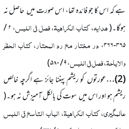
ہے کہ اس کا جو فائدہ تھا، اس صورت میں
حاصل نہ
ہدایہ، کتاب الکراہیۃ، فصل فی اللبس
ہوگا۔
(
، ۲ /
در مختار مع رد المحتار، کتاب الحظر
۳۶۵-۳۶۶،
والاباحۃ، فصل فی اللبس
)
، ۹ / ۵۸۰
(
2
)…
عورتوں
کو ریشم پہننا جائز ہے اگرچہ خالص
ریشم ہو اور اس میں
سوت کی بالکل آمیزش نہ ہو۔
(
عالمگیری، کتاب الکراہیۃ، الباب التاسع فی اللبس