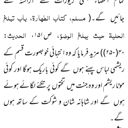
تمام اَعضاء جنتی زیورات سے آراستہ کئے
مسلم، کتاب الطہارۃ، باب تبلغ
جائیں
گے۔
(
الحلیۃ حیث یبلغ الوضوء،
الحدیث
ص۱۵۱،
:
۴۰(۲۵۰)
)
مزید فرمایا کہ وہ انتہائی خوبصورت قسم کے
ریشمی لباس پہنے ہوں
گے کوئی باریک ہوگا اور کوئی
موٹا ریشم اور وہ جنت میں
تختوں
پر تکئے لگائے ہوئے
ہوں
گے اور شاہانہ شان و شوکت کے ساتھ ہوں
گے۔