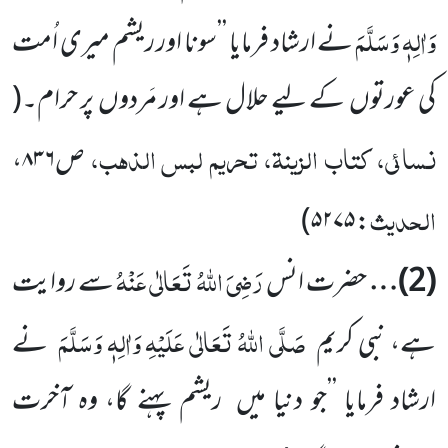
وَاٰلِہٖ وَسَلَّمَ
نے ارشاد فرمایا ’’سونا اور ریشم میری اُمت
کی عورتوں
کے لیے حلال ہے اور مَردوں
پر حرام۔
(
نسائی، کتاب الزینۃ، تحریم لبس الذہب،
ص۸۳۶،
الحدیث
)
: ۵۲۷۵
رَضِیَ اللّٰہُ تَعَالٰی عَنْہُ
(
2
)…
حضرت انس
سے روایت
صَلَّی اللّٰہُ تَعَالٰی عَلَیْہِ وَاٰلِہٖ وَسَلَّمَ
ہے، نبی کریم
نے
ارشاد فرمایا ’’جو دنیا میں
ریشم پہنے گا، وہ آخرت