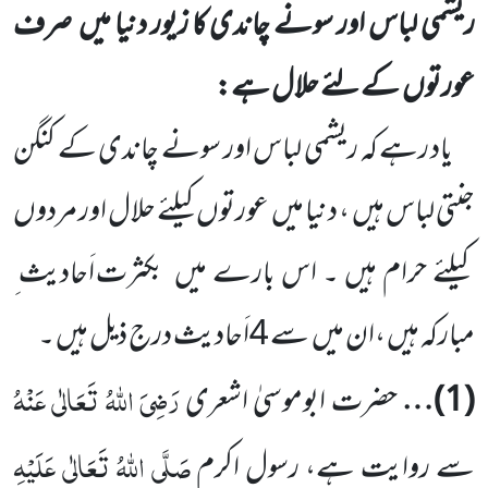
ریشمی لباس اور سونے چاندی کا زیور دنیا میں
صرف
عورتوں
کے لئے حلال ہے:
یاد رہے کہ ریشمی لباس اور سونے چاندی کے کنگن
جنتی لباس ہیں
، دنیا میں
عورتوں
کیلئے حلال اور مردوں
کیلئے حرام
ہیں ۔ اس بارے میں
بکثرت اَحادیث ِ
مبارکہ ہیں ،ان میں
سے
4
اَحادیث درج ذیل ہیں ۔
رَضِیَ اللّٰہُ تَعَالٰی عَنْہُ
(
1
)…
حضرت ابوموسیٰ اشعری
صَلَّی اللّٰہُ تَعَالٰی عَلَیْہِ
سے روایت ہے، رسول اکرم