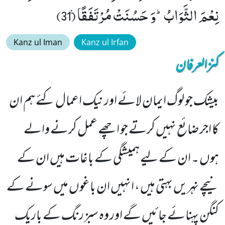
نِعْمَ الثَّوَابُؕ-وَ حَسُنَتْ مُرْتَفَقًا۠ (31)
Kanz ul Iman
Kanz ul Irfan
کنزالعرفان
بیشک جو لوگ ایمان لائے اور نیک اعمال کئے ہم ان
کا اجر ضائع نہیں کرتے جو اچھے عمل کرنے والے
ہوں ۔ ان کے لیے ہمیشگی کے باغات ہیں ان کے
نیچے نہریں بہتی ہیں ، انہیں ان باغوں میں سونے کے
کنگن پہنائے جائیں گے اور وہ سبز رنگ کے باریک