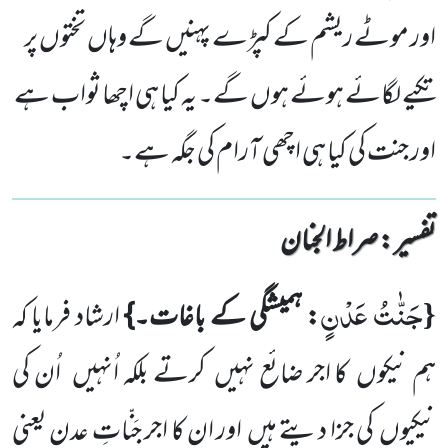
اور موٹے ریشم کے کپڑے پہنیں گے وہاں تختوں پر
تکیے لگائے ہوئے ہوں گے۔ یہ کیا ہی اچھا ثواب ہے
اور جنت کی کیا ہی اچھی آرام کی جگہ ہے۔
تفسیر : ‎صراط الجنان
جَنّٰتُ عَدْنٍ
{
: ہمیشگی کے باغات۔}
ارشاد فرمایا کہ
ہم نیکوں
کا اجر ضائع نہیں
کرتے بلکہ اُنہیں
اُن کی
نیکیوں
کی جزا دیتے
ہیں
اور ان کا اجر جَنّاتِ عدن یعنی