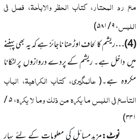
مع رد المحتار، کتاب الحظر والاباحۃ، فصل فی
اللبس
)
، ۹ / ۵۸۱
(
4
)…
ریشم کا لحاف اوڑھنا ناجائز ہے کہ یہ بھی پہننے
میں
داخل ہے۔ ریشم کے پردے دروازوں
پر لٹکانا
عالمگیری، کتاب الکراہیۃ، الباب
مکروہ ہے۔
(
التاسع فی اللبس ما یکرہ من ذلک وما لا یکرہ
، ۵ /
)
۳۳۱
نوٹ:
مزید مسائل کی معلومات کے لئے بہار