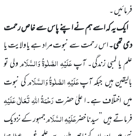
فرمائیں
۔
ایک یہ کہ اسے ہم نے اپنے پاس سے خاص رحمت
دی تھی۔
اس رحمت سے نبوت مراد ہے یا ولایت یا
عَلَیْہِ الصَّلٰوۃُ وَالسَّلَام
علم یا لمبی زندگی۔ آپ
ولی تو
عَلَیْہِ الصَّلٰوۃُ وَالسَّلَام
بالیقین ہیں
جبکہ آپ
کی نبوت
رَحْمَۃُ اللّٰہِ تَعَالٰی عَلَیْہِ
میں
اختلاف ہے۔ا علیٰ حضرت
عَلَیْہِ السَّلَام
فرماتے ہیں
’’سیدنا خضر
جمہور کے نزدیک