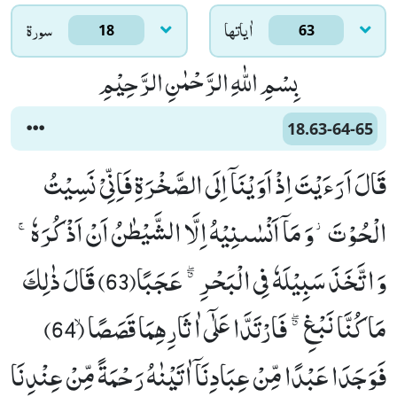
اٰياتها
سورۃ
18
63
بِسْمِ اللّٰهِ الرَّحْمٰنِ الرَّحِیْمِ
18.63-64-65
قَالَ اَرَءَیْتَ اِذْ اَوَیْنَاۤ اِلَى الصَّخْرَةِ فَاِنِّیْ نَسِیْتُ
الْحُوْتَ٘-وَ مَاۤ اَنْسٰىنِیْهُ اِلَّا الشَّیْطٰنُ اَنْ اَذْكُرَهٗۚ-
وَ اتَّخَذَ سَبِیْلَهٗ فِی الْبَحْرِ ﳓ عَجَبًا(63) قَالَ ذٰلِكَ
مَا كُنَّا نَبْغِ ﳓ فَارْتَدَّا عَلٰۤى اٰثَارِهِمَا قَصَصًاۙ (64)
فَوَجَدَا عَبْدًا مِّنْ عِبَادِنَاۤ اٰتَیْنٰهُ رَحْمَةً مِّنْ عِنْدِنَا