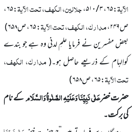
الآیۃ
جلالین، الکھف، تحت الآیۃ
: ۶۵،
: ۶۵، ۳ / ۵۱۰،
مدارک، الکھف، تحت الآیۃ
ص۲۴۹،
: ۶۵، ص۶۵۸
)
بعض مفسرین نے فرمایا علمِ لدنی وہ ہے جو بندے
مدارک، الکھف،
کواِلہام کے ذریعے حاصل ہو۔
(
تحت الآیۃ
: ۶۵، ص۶۵۸
)
عَلٰی نَبِیِّنَا وَعَلَیْہِ الصَّلٰوۃُ وَالسَّلَام
حضرت خضر
کے نام
کی برکت۔
عَلٰی نَبِیِّنَا