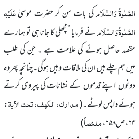
الصَّلٰوۃُ وَالسَّلَام
عَلَیْہِ
کی بات سن کر حضرت موسیٰ
الصَّلٰوۃُ وَالسَّلَام
نے فرمایا ’’مچھلی کا جانا ہی تو ہمارے
مقصد حاصل ہونے کی علامت ہے ۔ جن کی طلب
میں
ہم چلے ہیں
ان کی ملاقات وہیں
ہوگی۔ چنانچہ پھر وہ
دونوں
اپنے قدموں
کے نشانات کی پیروی کرتے
مدارک، الکھف، تحت الآیۃ
ہوئے واپس لوٹے۔
(
:
ملخصاً
۶۴، ص۶۵۸،
)