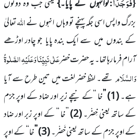
فَوَجَدَا
:
{
توانہوں
نے پایا۔}
یعنی جب وہ دونوں
اللّٰہ
بزرگ واپس اسی جگہ پہنچے تو وہاں
انہوں
نے
تعالیٰ
کے بندوں
میں
سے ایک بندہ پایا
جو چادر اوڑھے
عَلٰی نَبِیِّنَا وَعَلَیْہِ الصَّلٰوۃُ
آرام فرما رہا تھا۔ یہ حضرت خضر
وَالسَّلَام
تھے۔ لفظ خضر لغت میں
تین طرح سے آیا
ہے۔
(
1
) ’’
خا ‘‘کے نیچے زیر اور ضاد کے اوپر جزم
کے ساتھ یعنی خِضْر۔
(
2
)
’’خا ‘‘ کے اوپر زبر اور ضاد
کے اوپر جزم کے ساتھ یعنی خَضْر۔
(
3
) ’’
خا‘‘ کے اوپر