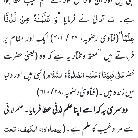
نبی ہیں
اور ان کوخاص طور سے علمِ غیب عطا ہوا
وَ عَلَّمْنٰهُ مِنْ لَّدُنَّا
اللّٰہ
ہے۔
تعالیٰ نے فرمایا
’’
عِلْمًا
‘‘
(
فتاویٰ رضویہ،
۲۶
/
۴۰۱
)
ایک اور مقام پر
فرماتے ہیں
’’معتمد ومختار یہ ہے کہ وہ
(یعنی حضرت
عَلٰی نَبِیِّنَا وَعَلَیْہِ الصَّلٰوۃُ وَالسَّلَام
خضر
)
نبی ہیں
اور دنیا
میں
زندہ ہیں ۔
(
فتاویٰ رضویہ،
۲۸
/
۶۱۰
)
دوسری یہ کہ اسے اپنا علم لدُنی عطا فرمایا۔
علم لدنی
بیضاوی، الکھف، تحت
سے مراد غیب کا علم ہے۔
(