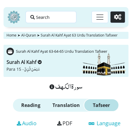
Search
Go
Home
➤
Al-Quran
➤
Surah Al Kahf Ayat 63 Urdu Translation Tafseer
Surah Al Kahf Ayat 63-64-65 Urdu Translation Tafseer
Surah Al Kahf
سُبْحٰنَ الَّذِیْۤ
Para 15 -
سورة الكهف
Reading
Translation
Tafseer
Audio
PDF
Language