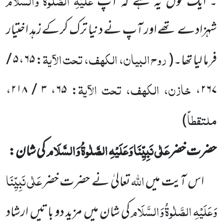
۔ ایک قول یہ ہے کہ آپ
شہزادے تھے اور آپ نے دنیا ترک کرکے زہد اختیار
روح البیان، الکھف، تحت الآیۃ
فرما لیا تھا۔
(
: ۶۵، ۵ /
خازن، الکھف، تحت الآیۃ
: ۶۵، ۳ / ۲۱۸،
۲۶۷،
ملتقطاً
)
عَلٰی نَبِیِّنَا وَعَلَیْہِ الصَّلٰوۃُ وَالسَّلَام
حضرت خضر
کی شان:
اللّٰہ
عَلٰی نَبِیِّنَا
اس آیت میں
تعالیٰ نے حضرت خضر
وَعَلَیْہِ الصَّلٰوۃُ وَالسَّلَام
کی شان میں
مزید دو باتیں
ارشاد