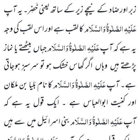
زبر اور ضاد کے نیچے زیر کے ساتھ یعنی خَضِر۔ یہ آپ
عَلَیْہِ الصَّلٰوۃُ وَالسَّلَام
کا لقب ہے اور اس لقب کی وجہ
عَلَیْہِ الصَّلٰوۃُ وَالسَّلَام
یہ ہے کہ آپ
جہاں
بیٹھتے یا نماز
پڑھتے ہیں
وہاں
اگر گھاس خشک ہو تو سرسبز ہوجاتی
عَلَیْہِ الصَّلٰوۃُ وَالسَّلَام
ہے۔ آپ
کا نام بَلیا بن ملکان
اور کنیت ابوالعباس ہے ۔ ایک قول یہ ہے کہ
عَلَیْہِ الصَّلٰوۃُ وَالسَّلَام
آپ
بنی اسرائیل میں
سے ہیں
عَلَیْہِ الصَّلٰوۃُ وَالسَّلَام