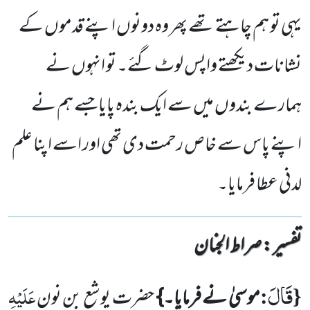
یہی تو ہم چاہتے تھے پھر وہ دونوں اپنے قدموں کے
نشانات دیکھتے واپس لوٹ گئے۔ تو انہوں نے
ہمارے بندوں میں سے ایک بندہ پایاجسے ہم نے
اپنے پاس سے خاص رحمت دی تھی اور اسے اپنا علم
لدنی عطا فرمایا۔
تفسیر : ‎صراط الجنان
قَالَ
{
:
عَلَیْہِ
موسیٰ نے فرمایا۔}
حضرت یوشع بن نون