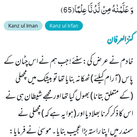
وَ عَلَّمْنٰهُ مِنْ لَّدُنَّا عِلْمًا(65)
Kanz ul Iman
Kanz ul Irfan
کنزالعرفان
خادم نے عرض کی: سنئے ! جب ہم نے اس چٹان کے
پاس (آرام کیلئے) ٹھکانہ بنایا تھا تو بیشک میں مچھلی
(کے متعلق بتانا) بھول گیا تھا اور مجھے شیطان ہی نے
اس کا ذکر کرنا بھلادیا اور (ہوا یہ ہے کہ) مچھلی نے
سمندر میں اپنا راستہ بڑا عجیب بنایا۔ موسیٰ نے فرمایا: