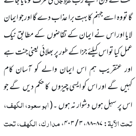
مت کے دن اپنے رب
کی طرف لوٹایا جائے
گا تو وہ اسے جہنم کابہت برا عذاب دے گا اور جو ایمان
لایا اور اس نے ایمان
کے تقاضوں
کے مطابق نیک
عمل کیا تو اس کیلئے جزا کے طور پر بھلائی یعنی جنت ہے
اور عنقریب ہم اس ایمان والے کو آسان
کام
کہیں
گے اور اس کو ایسی چیزوں
کا حکم دیں
گے جو
ابو سعود، الکہف،
اس پر سہل ہوں
دشوار نہ ہوں ۔
(
تحت الآیۃ
مدارک، الکہف، تحت
: ۸۷-۸۸، ۳ / ۴۰۳،