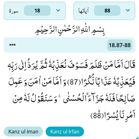
اٰياتها
سورۃ
18
88
بِسْمِ اللّٰهِ الرَّحْمٰنِ الرَّحِیْمِ
18.87-88
قَالَ اَمَّا مَنْ ظَلَمَ فَسَوْفَ نُعَذِّبُهٗ ثُمَّ یُرَدُّ اِلٰى رَبِّهٖ
فَیُعَذِّبُهٗ عَذَابًا نُّكْرًا(87) وَ اَمَّا مَنْ اٰمَنَ وَ عَمِلَ
صَالِحًا فَلَهٗ جَزَآءَ اﰳلْحُسْنٰىۚ- وَ سَنَقُوْلُ لَهٗ مِنْ
اَمْرِنَا یُسْرًاﭤ(88)
Kanz ul Iman
Kanz ul Irfan