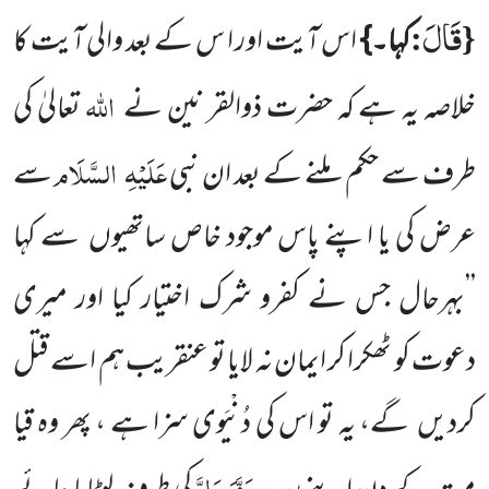
قَالَ
:
{
کہا۔}
اس آیت اور ا س کے بعد والی آیت کا
اللہ
خلاصہ یہ ہے کہ حضرت ذوالقر نین نے
تعالیٰ کی
عَلَیْہِ
السَّلَام
طرف سے حکم
ملنے کے بعد ان نبی
سے
عرض کی یا اپنے پاس موجود خاص ساتھیوں
سے کہا
’’بہرحال جس نے کفرو شرک
اختیار کیا اور میری
دعوت کو ٹھکرا کر ایمان نہ لایا تو عنقریب ہم اسے قتل
کردیں
گے، یہ تو اس کی دُنْیَوی سزا ہے ، پھر وہ قیا
عَزَّوَجَلَّ