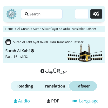
Search
Go
Home
➤
Al-Quran
➤
Surah Al Kahf Ayat 88 Urdu Translation Tafseer
Surah Al Kahf Ayat 87-88 Urdu Translation Tafseer
Surah Al Kahf
قَالَ اَلَمْ
Para 16 -
سورة الكهف
Reading
Translation
Tafseer
Audio
PDF
Language