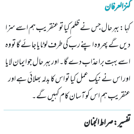
کنزالعرفان
کہا : بہرحال جس نے ظلم کیا تو عنقریب ہم اسے سزا
دیں گے پھروہ اپنے رب کی طرف لوٹایاجائے گا تو وہ
اسے بہت برا عذاب دے گا۔ اور بہر حال جو ایمان لایا
اور اس نے نیک عمل کیا تو اس کا بدلہ بھلائی ہے اور
عنقریب ہم اس کو آسان کام کہیں گے۔
تفسیر : ‎صراط الجنان