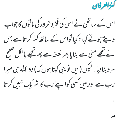
کنزالعرفان
اس کے ساتھی نے اس کی فخروغرور کی باتوں کا جواب
دیتے ہوئے کہا: کیا تو اس کے ساتھ کفر کرتا ہے جس
نے تجھے مٹی سے بنایا پھر نطفہ سے پھر تجھے بالکل صحیح
مرد بنادیا۔ لیکن ( میں تو یہی کہتا ہوں کہ) وہ اللہ ہی میرا
رب ہے او ر میں کسی کو اپنے رب کا شریک نہیں کرتا
۔