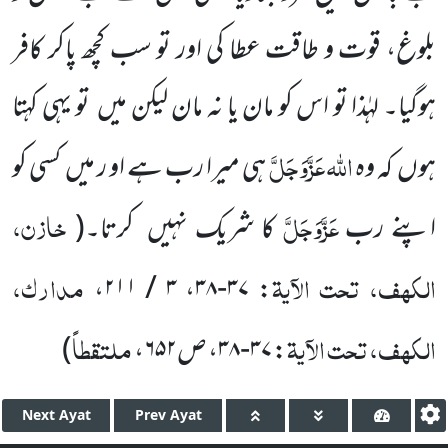
بلوغ، قوت و طاقت عطا کی اور تو سب کچھ پاکر کافر
ہوگیا۔ لہٰذا تو اس کو مان یا نہ مان لیکن میں تو یہی کہتا
اللّٰہ
عَزَّوَجَلَّ
ہوں کہ وہ
ہی میرا رب ہے او ر میں کسی کو
عَزَّوَجَلَّ
خازن،
اپنے رب
کا شریک نہیں کرتا۔
(
الکھف، تحت الآیۃ
مدارک،
،
۳ / ۲۱۱
،
۳۷-۳۸
:
الکھف، تحت الآیۃ
ملتقطاً
:
۳۷-۳۸
، ص
۶۵۲
،
)
Next
Ayat
Prev
Ayat