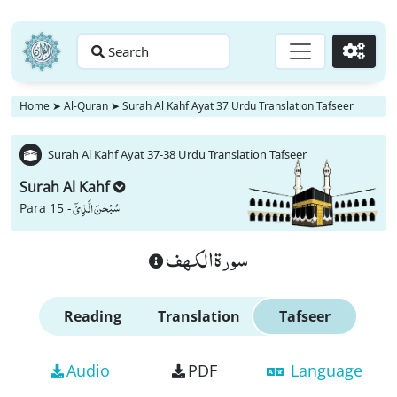
Search
Go
Home
➤
Al-Quran
➤
Surah Al Kahf Ayat 37 Urdu Translation Tafseer
Surah Al Kahf Ayat 37-38 Urdu Translation Tafseer
Surah Al Kahf
سُبْحٰنَ الَّذِیْۤ
Para 15 -
سورة الكهف
Reading
Translation
Tafseer
Audio
PDF
Language