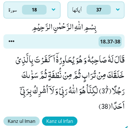
اٰياتها
سورۃ
18
37
بِسْمِ اللّٰهِ الرَّحْمٰنِ الرَّحِیْمِ
18.37-38
قَالَ لَهٗ صَاحِبُهٗ وَ هُوَ یُحَاوِرُهٗۤ اَكَفَرْتَ بِالَّذِیْ
خَلَقَكَ مِنْ تُرَابٍ ثُمَّ مِنْ نُّطْفَةٍ ثُمَّ سَوّٰىكَ
رَجُلًاﭤ(37) لٰكِنَّاۡ هُوَ اللّٰهُ رَبِّیْ وَ لَاۤ اُشْرِكُ بِرَبِّیْۤ
اَحَدًا(38)
Kanz ul Iman
Kanz ul Irfan