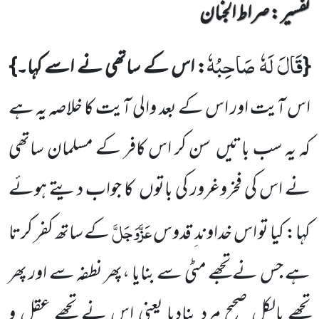
تفسیر : ‎صراط الجنان
قَالَ لَهٗ صَاحِبُهٗ
{
: اس کے ساتھی نے اسے کہا۔}
اس آیت اور اس کے بعد والی آیت کا خلاصہ یہ ہے
کہ یہ سب باتیں سن کر اس کافر کے مسلمان ساتھی
نے اس کی فخروغرور کی باتوں کا جواب دیتے ہوئے
عَزَّوَجَلَّ
کہا: کیا تو اس خداوند ِ قدوس
کے ساتھ کفر کرتا
ہے جس نے تجھے مٹی سے بنایا ،پھر نطفہ سے اور پھر
تجھے بالکل صحیح مرد بنادیا یعنی اس نے تجھے عقل و