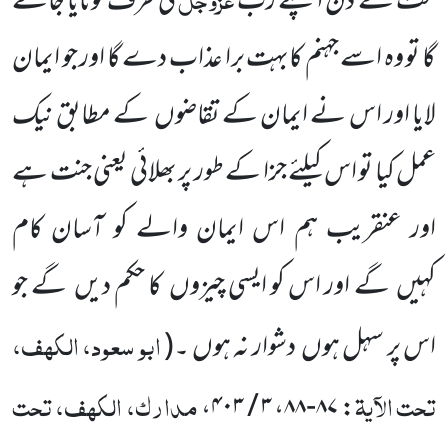
مت کے دن اپنے رب
کی طرف لوٹایا جائے
گا تو وہ اسے جہنم کابہت برا عذاب دے گا اور جو ایمان
لایا اور اس نے ایمان
کے تقاضوں
کے مطابق نیک
عمل کیا تو اس کیلئے جزا کے طور پر بھلائی یعنی جنت ہے
اور عنقریب ہم اس ایمان والے کو آسان
کام
کہیں
گے اور اس کو ایسی چیزوں
کا حکم دیں
گے جو
ابو سعود، الکہف،
اس پر سہل ہوں
دشوار نہ ہوں ۔
(
تحت الآیۃ
مدارک، الکہف، تحت
: ۸۷-۸۸، ۳ / ۴۰۳،