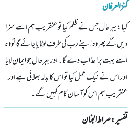
کنزالعرفان
کہا : بہرحال جس نے ظلم کیا تو عنقریب ہم اسے سزا
دیں گے پھروہ اپنے رب کی طرف لوٹایاجائے گا تو وہ
اسے بہت برا عذاب دے گا۔ اور بہر حال جو ایمان لایا
اور اس نے نیک عمل کیا تو اس کا بدلہ بھلائی ہے اور
عنقریب ہم اس کو آسان کام کہیں گے۔
تفسیر : ‎صراط الجنان