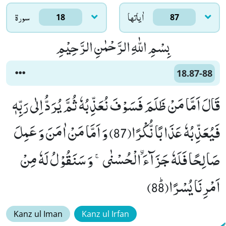
اٰياتها
سورۃ
18
87
بِسْمِ اللّٰهِ الرَّحْمٰنِ الرَّحِیْمِ
18.87-88
قَالَ اَمَّا مَنْ ظَلَمَ فَسَوْفَ نُعَذِّبُهٗ ثُمَّ یُرَدُّ اِلٰى رَبِّهٖ
فَیُعَذِّبُهٗ عَذَابًا نُّكْرًا(87) وَ اَمَّا مَنْ اٰمَنَ وَ عَمِلَ
صَالِحًا فَلَهٗ جَزَآءَ اﰳلْحُسْنٰىۚ- وَ سَنَقُوْلُ لَهٗ مِنْ
اَمْرِنَا یُسْرًاﭤ(88)
Kanz ul Iman
Kanz ul Irfan