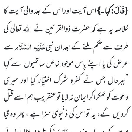
قَالَ
:
{
کہا۔}
اس آیت اور ا س کے بعد والی آیت کا
اللہ
خلاصہ یہ ہے کہ حضرت ذوالقر نین نے
تعالیٰ کی
عَلَیْہِ
السَّلَام
طرف سے حکم
ملنے کے بعد ان نبی
سے
عرض کی یا اپنے پاس موجود خاص ساتھیوں
سے کہا
’’بہرحال جس نے کفرو شرک
اختیار کیا اور میری
دعوت کو ٹھکرا کر ایمان نہ لایا تو عنقریب ہم اسے قتل
کردیں
گے، یہ تو اس کی دُنْیَوی سزا ہے ، پھر وہ قیا
عَزَّوَجَلَّ