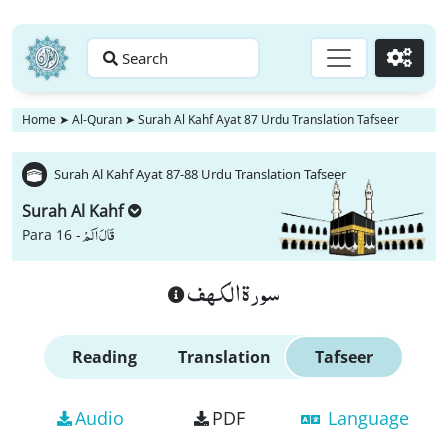
Search
Go
Home
➤
Al-Quran
➤
Surah Al Kahf Ayat 87 Urdu Translation Tafseer
Surah Al Kahf Ayat 87-88 Urdu Translation Tafseer
Surah Al Kahf
قَالَ اَلَمْ
Para 16 -
سورة الكهف
Reading
Translation
Tafseer
Audio
PDF
Language