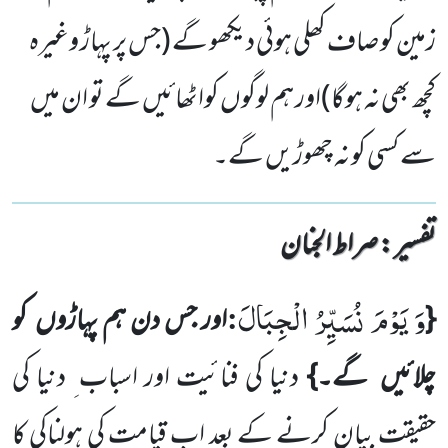
زمین کو صاف کھلی ہوئی دیکھو گے (جس پر پہاڑ وغیرہ
کچھ بھی نہ ہوگا)اور ہم لوگوں کواٹھائیں گے تو ان میں
سے کسی کو نہ چھوڑیں گے۔
تفسیر : ‎صراط الجنان
وَ یَوْمَ نُسَیِّرُ الْجِبَالَ
:
{
اور جس دن ہم پہاڑوں
کو
چلائیں
گے۔}
دنیا کی فنائیت اور اسباب ِ دنیا کی
حقیقت بیان کرنے
کے بعد اب قیامت کی ہولناکی کا