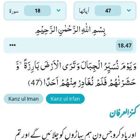
اٰياتها
سورۃ
18
47
بِسْمِ اللّٰهِ الرَّحْمٰنِ الرَّحِیْمِ
18.47
وَ یَوْمَ نُسَیِّرُ الْجِبَالَ وَ تَرَى الْاَرْضَ بَارِزَةًۙ-وَّ
حَشَرْنٰهُمْ فَلَمْ نُغَادِرْ مِنْهُمْ اَحَدًاۚ (47)
Kanz ul Iman
Kanz ul Irfan
کنزالعرفان
اور یاد کرو جس دن ہم پہاڑوں کو چلائیں گے اور تم