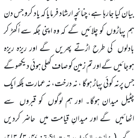
بیان کیا جارہا ہے، چنانچہ ارشاد فرمایا کہ یاد کرو جس دن
ہم پہاڑوں
کو چلائیں
گے
کہ وہ
اپنی جگہ سے اُکھڑ کر
بادلوں
کی طرح اڑتے پھریں
گے اور ریزہ ریزہ
ہوجائیں
گے اور تم زمین کو صاف کھلی ہوئی دیکھو گے
جس پرنہ کوئی پہاڑ ہوگا ، نہ درخت، نہ عمارت بلکہ ایک
چٹیل میدان ہوگا۔ اور ہم لوگوں
کو قبروں
سے
اٹھائیں
گے اور میدانِ
قیامت میں
حاضر کردیں
خازن، الکھف، تحت الآیۃ