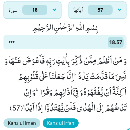
اٰياتها
سورۃ
18
57
بِسْمِ اللّٰهِ الرَّحْمٰنِ الرَّحِیْمِ
18.57
وَ مَنْ اَظْلَمُ مِمَّنْ ذُكِّرَ بِاٰیٰتِ رَبِّهٖ فَاَعْرَضَ عَنْهَا وَ
نَسِیَ مَا قَدَّمَتْ یَدٰهُؕ-اِنَّا جَعَلْنَا عَلٰى قُلُوْبِهِمْ
اَكِنَّةً اَنْ یَّفْقَهُوْهُ وَ فِیْۤ اٰذَانِهِمْ وَقْرًاؕ-وَ اِنْ
تَدْعُهُمْ اِلَى الْهُدٰى فَلَنْ یَّهْتَدُوْۤا اِذًا اَبَدًا(57)
Kanz ul Iman
Kanz ul Irfan