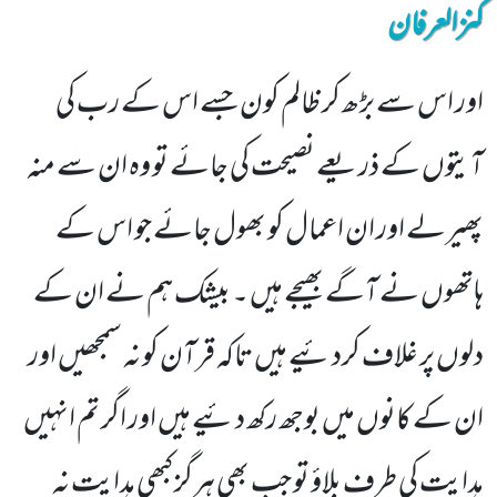
کنزالعرفان
اور اس سے بڑھ کر ظالم کون جسے اس کے رب کی
آیتوں کے ذریعے نصیحت کی جائے تو وہ ان سے منہ
پھیرلے اور ان اعمال کو بھول جائے جو اس کے
ہاتھوں نے آگے بھیجے ہیں ۔ بیشک ہم نے ان کے
دلوں پر غلاف کردئیے ہیں تاکہ قرآن کو نہ سمجھیں اور
ان کے کانوں میں بوجھ رکھ دئیے ہیں اور اگر تم انہیں
ہدایت کی طرف بلاؤ تو جب بھی ہرگز کبھی ہدایت نہ