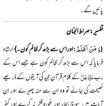
پائیں گے۔
تفسیر : ‎صراط الجنان
وَ مَنْ اَظْلَمُ
:
{
اور اس سے بڑھ کر ظالم کون۔}
ارشاد
فرمایا کہ اس سے بڑھ کر ظالم کون ہے جسے اس کے
عَزَّوَجَلَّ
رب
کے کلام قرآنِ مجید کی آیتوں
کے ذریعے
نصیحت کی جائے تو وہ ان سے منہ پھیرلے اور ان
آیات میں
سوچ بچار اور غوروفکر نہ کرے اور کفر