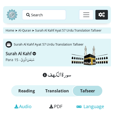
Search
Go
Home
➤
Al-Quran
➤
Surah Al Kahf Ayat 57 Urdu Translation Tafseer
Surah Al Kahf Ayat 57 Urdu Translation Tafseer
Surah Al Kahf
سُبْحٰنَ الَّذِیْۤ
Para 15 -
سورة الكهف
Reading
Translation
Tafseer
Audio
PDF
Language