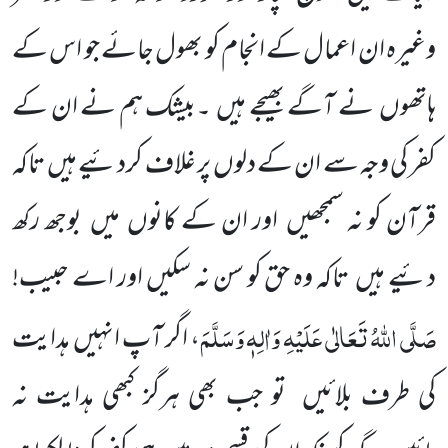
وغیرہ ان اعمال کے انجام کو بھول جائے جو اس کے
ہاتھوں
نے آگے بھیجے ہیں
۔بیشک ہم نے ان کے
کفر کی وجہ سے ان کے دلوں
پر غلاف کردئیے ہیں
تاکہ
قرآن کو نہ سمجھیں
اور ان کے کانوں
میں
بوجھ رکھ
دئیے ہیں
تاکہ وہ حق
کو سن نہ سکیں اور اے حبیب!
صَلَّی اللّٰہُ تَعَالٰی عَلَیْہِ وَاٰلِہٖ وَسَلَّمَ
، اگر آپ انہیں
ہدایت
کی طرف بلائیں
تو جب بھی ہرگز کبھی ہدایت
نہ