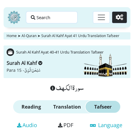
Search
Go
Home
➤
Al-Quran
➤
Surah Al Kahf Ayat 41 Urdu Translation Tafseer
Surah Al Kahf Ayat 40-41 Urdu Translation Tafseer
Surah Al Kahf
سُبْحٰنَ الَّذِیْۤ
Para 15 -
سورة الكهف
Reading
Translation
Tafseer
Audio
PDF
Language