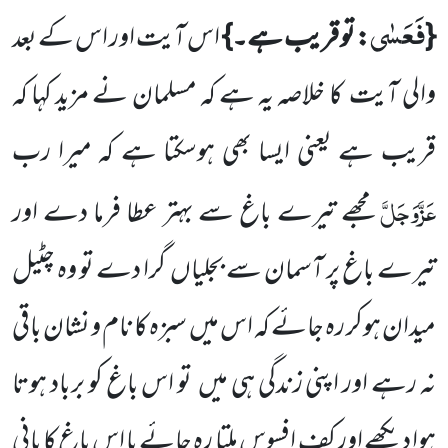
فَعَسٰى
{
: تو قریب ہے۔}
اس آیت اور اس کے بعد
والی آیت
کا خلاصہ یہ ہے کہ مسلمان نے مزید کہا کہ
قریب ہے یعنی
ایسا بھی ہوسکتا ہے کہ میرا رب
عَزَّوَجَلَّ
مجھے تیرے باغ سے بہتر عطا فرما دے اور
تیرے باغ پر آسمان سے بجلیاں
گرا دے تو وہ چٹیل
میدان ہوکر رہ جائے کہ اس میں
سبزہ کا نام و نشان باقی
نہ رہے اور اپنی زندگی ہی میں
تو اس باغ کو برباد ہوتا
ہوا دیکھے اور کف ِ افسوس ملتا رہ جائے یا اس باغ کا پانی