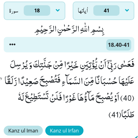
اٰياتها
سورۃ
18
41
بِسْمِ اللّٰهِ الرَّحْمٰنِ الرَّحِیْمِ
18.40-41
فَعَسٰى رَبِّیْۤ اَنْ یُّؤْتِیَنِ خَیْرًا مِّنْ جَنَّتِكَ وَ یُرْسِلَ
عَلَیْهَا حُسْبَانًا مِّنَ السَّمَآءِ فَتُصْبِحَ صَعِیْدًا زَلَقًاۙ
(40) اَوْ یُصْبِحَ مَآؤُهَا غَوْرًا فَلَنْ تَسْتَطِیْعَ لَهٗ
طَلَبًا(41)
Kanz ul Iman
Kanz ul Irfan