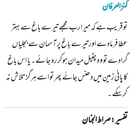
کنزالعرفان
تو قریب ہے کہ میرا رب مجھے تیرے باغ سے بہتر
عطا فرمادے اور تیرے باغ پر آسمان سے بجلیاں
گرادے تو وہ چٹیل میدان ہوکر رہ جائے۔ یا اس باغ
کا پانی زمین میں دھنس جائے پھر تو اسے ہرگز تلاش نہ
کرسکے ۔
تفسیر : ‎صراط الجنان