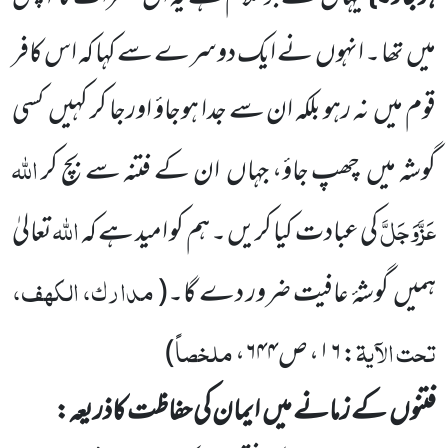
میں
تھا ۔ انہوں
نے ایک دوسرے سے کہا کہ اس کافر
قوم میں
نہ رہو بلکہ ان سے جدا ہوجاؤ اورجا کر کہیں
کسی
اللّٰہ
گوشہ میں
چھپ جاؤ، جہاں
ان کے فتنہ سے بچ کر
عَزَّوَجَلَّ
اللّٰہ
کی عبادت کیا کریں ۔ ہم کو امید ہے کہ
تعالیٰ
مدارک، الکھف،
ہمیں
گوشۂ عافیت ضرور دے گا۔
(
تحت الآیۃ
ملخصاً
: ۱۶، ص۶۴۴،
)
فتنوں
کے زمانے میں
ایمان کی حفاظت کاذریعہ: