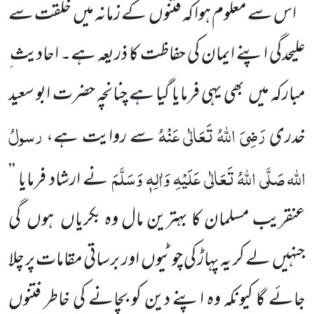
اس سے معلوم ہوا کہ فتنوں
کے زمانہ میں
خلقت سے
علیحدگی اپنے ایمان کی حفاظت کا ذریعہ ہے۔ احادیث ِ
مبارکہ
میں
بھی یہی فرمایا گیا ہے چنانچہ حضرت ابو سعید
رَضِیَ اللّٰہُ تَعَالٰی عَنْہُ
رسولُ
خدری
سے روایت ہے،
اللّٰہ
صَلَّی اللّٰہُ تَعَالٰی عَلَیْہِ وَاٰلِہٖ وَسَلَّمَ
نے ارشاد فرمایا ’’
عنقریب مسلمان کا بہترین مال وہ بکریاں
ہوں
گی
جنہیں
لے کر یہ پہاڑ کی چوٹیوں
اور برساتی مقامات پر چلا
جائے گا کیونکہ وہ اپنے دین کو بچانے کی خاطر فتنوں