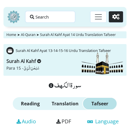
Search
Go
Home
➤
Al-Quran
➤
Surah Al Kahf Ayat 14 Urdu Translation Tafseer
Surah Al Kahf Ayat 13-14-15-16 Urdu Translation Tafseer
Surah Al Kahf
سُبْحٰنَ الَّذِیْۤ
Para 15 -
سورة الكهف
Reading
Translation
Tafseer
Audio
PDF
Language