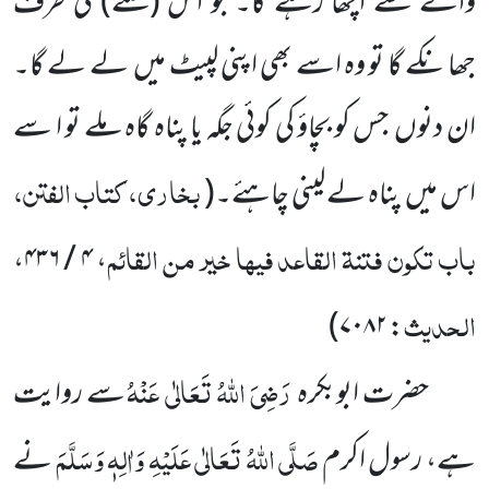
والے سے اچھا رہے گا۔ جو اس
(فتنے)
کی طرف
جھانکے گا تو وہ اسے بھی اپنی لپیٹ میں
لے لے گا۔
ان دنوں
جس کو بچاؤ کی کوئی جگہ یا پناہ گاہ ملے تو ا سے
بخاری، کتاب الفتن،
اس میں
پناہ لے لینی چاہئے۔
(
باب تکون فتنۃ القاعد فیہا خیر من القائم
، ۴ / ۴۳۶،
الحدیث
)
: ۷۰۸۲
رَضِیَ اللّٰہُ تَعَالٰی عَنْہُ
حضرت ابوبکرہ
سے روایت
صَلَّی اللّٰہُ تَعَالٰی عَلَیْہِ وَاٰلِہٖ وَسَلَّمَ
ہے، رسول اکرم
نے