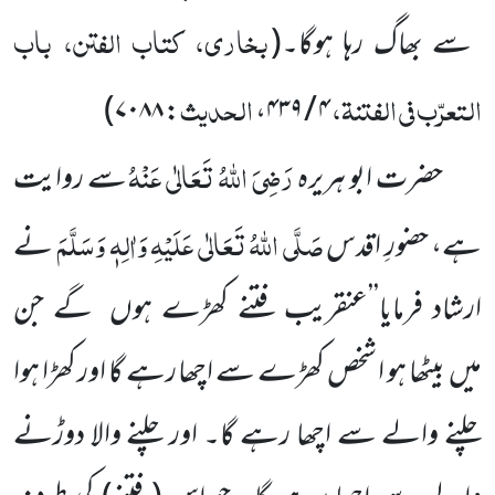
بخاری، کتاب الفتن، باب
سے بھاگ رہا ہوگا۔
(
التعرّب فی الفتنۃ،
الحدیث
)
: ۷۰۸۸
۴ / ۴۳۹،
رَضِیَ اللّٰہُ تَعَالٰی عَنْہُ
حضرت ابو ہریرہ
سے روایت
صَلَّی اللّٰہُ تَعَالٰی عَلَیْہِ وَاٰلِہٖ وَسَلَّمَ
ہے، حضورِ اقدس
نے
ارشاد فرمایا’’عنقریب فتنے کھڑے ہوں
گے جن
میں
بیٹھا ہو ا شخص کھڑے سے اچھا رہے گا اور کھڑا ہوا
چلنے والے سے اچھا رہے گا۔ اور چلنے والا دوڑنے