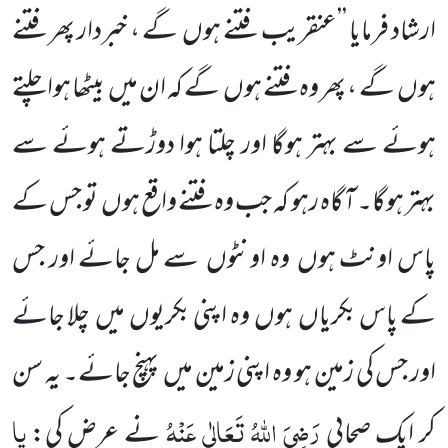
ارشاد فرمایا ’’عنقریب فتنے ہوں
گے ، خبردار پھر فتنے
ہوں
گے ، پھر وہ فتنے ہوں
گے کہ ان میں
بیٹھا ہوا چلتے
ہوئے سے بہتر ہوگا اور چلتا ہوا دوڑتے ہوئے سے
بہتر ہوگا۔ آگاہ رہو کہ جب وہ فتنے واقع ہوں
تو جس کے
پاس اونٹ ہوں
وہ اونٹوں
سے مل جائے اور جس
کے پاس بکریاں
ہوں
وہ اپنی بکریوں
میں
چلا جائے
اور جس کی زمین ہو وہ اپنی زمین میں
پہنچ جائے
۔
یہ سن
رَضِیَ اللّٰہُ تَعَالٰی عَنْہُ
یا
کر ایک صحابی
نے عرض کی: