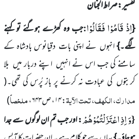
تفسیر : ‎صراط الجنان
اِذْ قَامُوْا فَقَالُوْا
:
{
جب وہ کھڑے ہوگئے تو کہنے
لگے۔}
انہوں
نے اپنی بات
دقیانوس بادشاہ کے
سامنے کی جب اس نے انہیں
اپنے دربار میں
بلا
کربتوں
کی عبادت نہ کرنے پر باز پُرس کی تھی۔
(
مدارک، الکھف، تحت الآیۃ
ملخصاً
: ۱۴، ص۶۴۳،
)
وَ اِذِ اعْتَزَلْتُمُوْهُمْ
{
: اور جب تم ان لوگوں
سے جدا
ہوجاؤ۔}
یہاں
سے جو کلام ہے یہ ان حضرات کا آپس