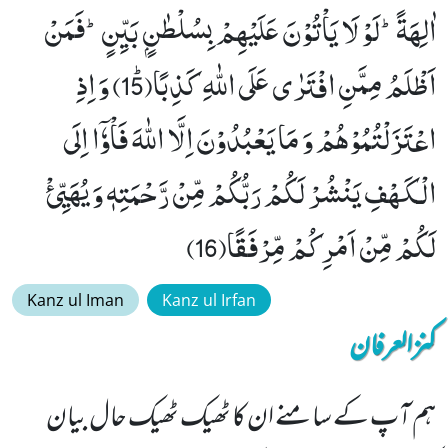
اٰلِهَةًؕ-لَوْ لَا یَاْتُوْنَ عَلَیْهِمْ بِسُلْطٰنٍۭ بَیِّنٍؕ-فَمَنْ
اَظْلَمُ مِمَّنِ افْتَرٰى عَلَى اللّٰهِ كَذِبًاﭤ(15) وَ اِذِ
اعْتَزَلْتُمُوْهُمْ وَ مَا یَعْبُدُوْنَ اِلَّا اللّٰهَ فَاْوٗۤا اِلَى
الْـكَهْفِ یَنْشُرْ لَكُمْ رَبُّكُمْ مِّنْ رَّحْمَتِهٖ وَ یُهَیِّئْ
لَكُمْ مِّنْ اَمْرِكُمْ مِّرْفَقًا(16)
Kanz ul Iman
Kanz ul Irfan
کنزالعرفان
ہم آپ کے سامنے ان کا ٹھیک ٹھیک حال بیان