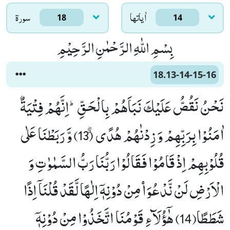
اٰياتها
سورۃ
18
14
بِسْمِ اللّٰهِ الرَّحْمٰنِ الرَّحِیْمِ
18.13-14-15-16
نَحْنُ نَقُصُّ عَلَیْكَ نَبَاَهُمْ بِالْحَقِّؕ-اِنَّهُمْ فِتْیَةٌ
اٰمَنُوْا بِرَبِّهِمْ وَ زِدْنٰهُمْ هُدًىۗۖ (13) وَّ رَبَطْنَا عَلٰى
قُلُوْبِهِمْ اِذْ قَامُوْا فَقَالُوْا رَبُّنَا رَبُّ السَّمٰوٰتِ وَ
الْاَرْضِ لَنْ نَّدْعُوَاۡ مِنْ دُوْنِهٖۤ اِلٰهًا لَّقَدْ قُلْنَاۤ اِذًا
شَطَطًا(14) هٰۤؤُلَآءِ قَوْمُنَا اتَّخَذُوْا مِنْ دُوْنِهٖۤ