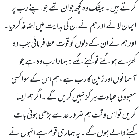
کرتے ہیں ۔ بیشک وہ کچھ جوان تھے جو اپنے رب پر
ایمان لائے اور ہم نے ان کی ہدایت میں اضافہ کردیا۔
اور ہم نے ان کے دلوں کو قوت عطا فرمائی جب وہ
کھڑے ہوگئے تو کہنے لگے: ہمارا رب وہ ہے جو
آسمانوں اور زمین کا رب ہے ،ہم اس کے سوا کسی
معبود کی عبادت ہرگز نہیں کریں گے۔ اگر ہم ایسا
کریں تو اس وقت ہم ضرور حد سے بڑھی ہوئی بات
کہنے والے ہوں گے۔ یہ ہماری قوم ہے انہوں نے