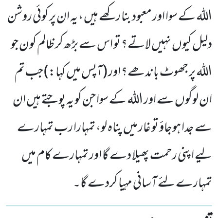
اللہ کے سوا اور معبود بنا رکھے ہیں ، یہ ان پر کوئی روشن
دلیل کیوں نہیں لاتے؟ تو اس سے بڑھ کر ظالم کون جو
اللہ پر جھوٹ باندھے؟ اور (آپس میں کہا:) جب تم
ان لوگوں سے اور اللہ کے سوا جن کو یہ پوجتے ہیں ان
سے جدا ہوجاؤ تو غار میں پناہ لو، تمہارا رب تمہارے
لیے اپنی رحمت پھیلا دے گا اور تمہارے کام میں
تمہارے لئے آسانی مہیا کردے گا۔