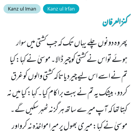
Kanz ul Iman
Kanz ul Irfan
کنزالعرفان
پھروہ دونوں چلے یہاں تک کہ جب کشتی میں سوار
ہوئے تواس نے کشتی کو چیر ڈالا۔ موسیٰ نے کہا: کیا
تم نے اسے اس لیے چیردیا تاکہ کشتی والوں کو غرق
کردو، بیشک یہ تم نے بہت برا کام کیا۔ کہا: کیا میں نہ
کہتا تھا کہ آپ میرے ساتھ ہرگز نہ ٹھہر سکیں گے۔
موسیٰ نے کہا: میری بھول پر میرا مواخذہ نہ کرواور