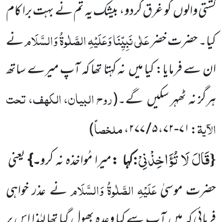
کشتی والوں
کو غرق کردو، بیشک یہ تم نے بہت برا کام
عَلٰی نَبِیِّنَا وَعَلَیْہِ الصَّلٰوۃُ وَالسَّلَام
کیا۔ حضرت خضر
نے
ان سے فرمایا: کیا میں
نہ کہتا تھا کہ آپ میرے ساتھ
روح البیان، الکھف، تحت
ہرگز نہ ٹھہر سکیں
گے۔
(
الآیۃ
ملخصاً
)
: ۷۱-۷۲، ۵ / ۲۷۷،
قَالَ لَا تُؤَاخِذْنِیْ
:
{
کہا
:
میرا مُواخذہ نہ کرو
۔}
یعنی
عَلَیْہِ الصَّلٰوۃُ وَالسَّلَام
حضرت موسیٰ
نے عذر خواہی
فرمائی کہ میں
آپ سے کیا وعدہ بھول گیا تھا لہٰذا اس پر