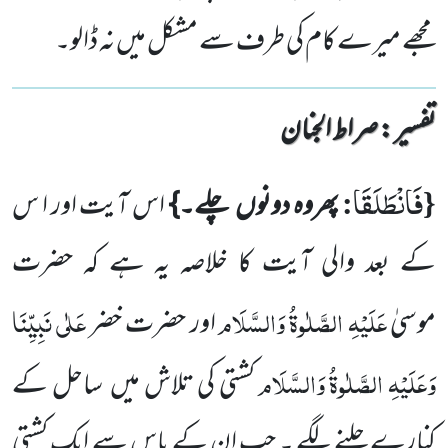
مجھے میرے کام کی طرف سے مشکل میں نہ ڈالو۔
تفسیر : ‎صراط الجنان
فَانْطَلَقَا
:
{
پھروہ دونوں
چلے۔}
اس آیت اور ا س
کے بعد والی آیت کا خلاصہ یہ ہے کہ حضرت
عَلَیْہِ الصَّلٰوۃُ وَالسَّلَام
عَلٰی نَبِیِّنَا
موسیٰ
اور حضرت خضر
وَعَلَیْہِ الصَّلٰوۃُ وَالسَّلَام
کشتی کی تلاش میں
ساحل کے
کنارے چلنے لگے ۔ جب ان کے پاس سے ایک کشتی