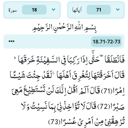
اٰياتها
سورۃ
18
71
بِسْمِ اللّٰهِ الرَّحْمٰنِ الرَّحِیْمِ
18.71-72-73
فَانْطَلَقَاٙ-حَتّٰۤى اِذَا رَكِبَا فِی السَّفِیْنَةِ خَرَقَهَاؕ-
قَالَ اَخَرَقْتَهَا لِتُغْرِقَ اَهْلَهَاۚ-لَقَدْ جِئْتَ شَیْــٴًـا
اِمْرًا(71) قَالَ اَلَمْ اَقُلْ اِنَّكَ لَنْ تَسْتَطِیْعَ مَعِیَ
صَبْرًا(72) قَالَ لَا تُؤَاخِذْنِیْ بِمَا نَسِیْتُ وَ لَا
تُرْهِقْنِیْ مِنْ اَمْرِیْ عُسْرًا(73)