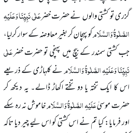
عَلٰی نَبِیِّنَا وَعَلَیْہِ
گزری تو
کشتی والوں
نے حضرت خضر
الصَّلٰوۃُ وَالسَّلَام
کو پہچان کر بغیر معاوضہ کے سوار کرلیا،
عَلٰی
جب کشتی سمندر کے بیچ میں
پہنچی تو حضرت خضر
نَبِیِّنَا وَعَلَیْہِ الصَّلٰوۃُ وَالسَّلَام
نے کلہاڑی کے ذریعے
اس کا ایک تختہ یا دو تختے اکھاڑ ڈالے۔ یہ دیکھ کر
عَلَیْہِ الصَّلٰوۃُ وَالسَّلَام
حضرت موسیٰ
خاموش نہ رہ سکے
اور فرمایا: کیا تم نے اس کشتی کو اس لیے چیر دیا تاکہ