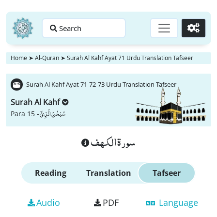
Search
Go
Home
➤
Al-Quran
➤
Surah Al Kahf Ayat 71 Urdu Translation Tafseer
Surah Al Kahf Ayat 71-72-73 Urdu Translation Tafseer
Surah Al Kahf
سُبْحٰنَ الَّذِیْۤ
Para 15 -
سورة الكهف
Reading
Translation
Tafseer
Audio
PDF
Language