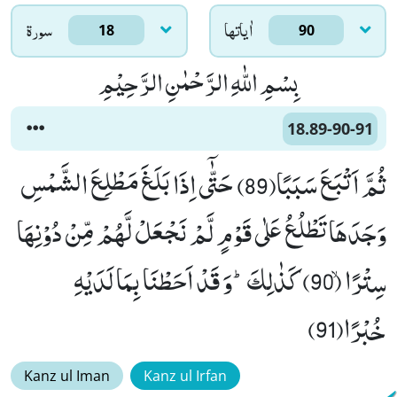
اٰياتها
سورۃ
18
90
بِسْمِ اللّٰهِ الرَّحْمٰنِ الرَّحِیْمِ
18.89-90-91
ثُمَّ اَتْبَعَ سَبَبًا(89) حَتّٰۤى اِذَا بَلَغَ مَطْلِعَ الشَّمْسِ
وَجَدَهَا تَطْلُعُ عَلٰى قَوْمٍ لَّمْ نَجْعَلْ لَّهُمْ مِّنْ دُوْنِهَا
سِتْرًاۙ (90) كَذٰلِكَؕ-وَ قَدْ اَحَطْنَا بِمَا لَدَیْهِ
خُبْرًا(91)
Kanz ul Iman
Kanz ul Irfan