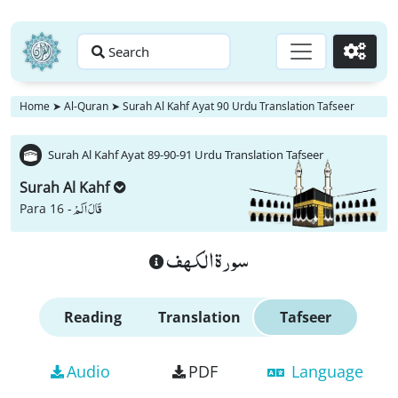
Search
Go
Home
➤
Al-Quran
➤
Surah Al Kahf Ayat 90 Urdu Translation Tafseer
Surah Al Kahf Ayat 89-90-91 Urdu Translation Tafseer
Surah Al Kahf
قَالَ اَلَمْ
Para 16 -
سورة الكهف
Reading
Translation
Tafseer
Audio
PDF
Language