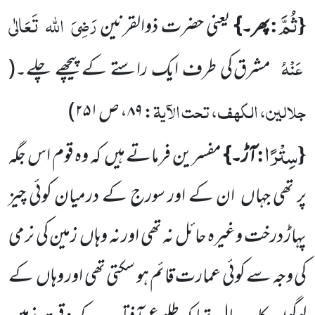
ثُمَّ
{
:
رَضِیَ
اللہ
تَعَالٰی
پھر۔}
یعنی حضرت ذوالقرنین
عَنْہُ
مشرق کی طرف ایک راستے کے پیچھے چلے۔
(
جلالین، الکہف، تحت الآیۃ
: ۸۹، ص۲۵۱
)
سِتْرًا
:
{
آڑ۔}
مفسرین فرماتے ہیں
کہ وہ قوم اس جگہ
پر تھی جہاں
ان کے اور سورج کے درمیان کوئی چیز
پہاڑ درخت
وغیرہ حائل نہ تھی اور نہ وہاں
زمین کی نرمی
کی وجہ سے کوئی عمارت قائم ہو سکتی تھی اور وہاں
کے