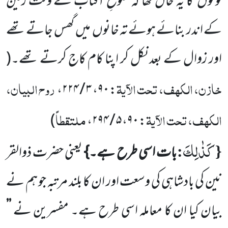
لوگوں
کا یہ حال تھا کہ طلوعِ آفتاب
کے وقت زمین
کے اندر بنائے ہوئے تہ خانوں
میں
گھس جاتے تھے
اور زوال کے بعد نکل کر اپنا کام کاج کرتے تھے۔
(
خازن، الکہف، تحت الآیۃ
روح البیان،
: ۹۰، ۳ / ۲۲۴،
الکہف، تحت الآیۃ
ملتقطاً
)
: ۹۰، ۵ / ۲۹۴،
كَذٰلِكَ
:
{
بات اسی طرح ہے۔}
یعنی حضرت ذوالقر
نین کی بادشاہی کی وسعت اور ان کا بلند مرتبہ جو ہم نے
بیان کیا
ان کا معاملہ اسی طرح ہے۔ مفسرین نے
’’