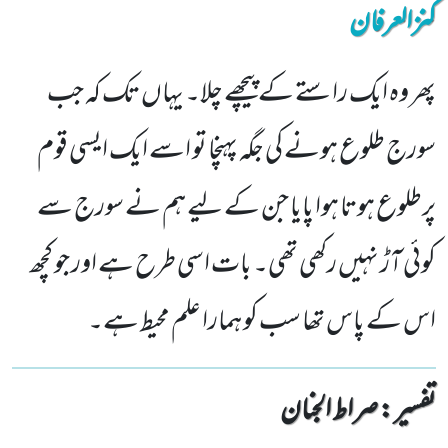
کنزالعرفان
پھر وہ ایک راستے کے پیچھے چلا۔ یہاں تک کہ جب
سورج طلوع ہونے کی جگہ پہنچا تو اسے ایک ایسی قوم
پرطلوع ہوتا ہوا پایا جن کے لیے ہم نے سورج سے
کوئی آڑ نہیں رکھی تھی۔ بات اسی طرح ہے اور جو کچھ
اس کے پاس تھا سب کو ہمارا علم محیط ہے۔
تفسیر : ‎صراط الجنان