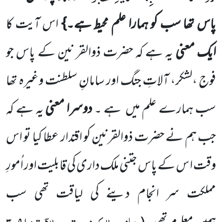
پاس تھا سب کو ہمارا علم محیط ہے۔}
اس آیت کا
ایک معنی
یہ ہے کہ حضرت ذوالقر نین کے پاس جو
فوج ،لشکر، آلاتِ جنگ اور سامانِ سلطنت وغیرہ تھا
سب ہمارے علم میں
ہے ۔
دوسرا معنی
یہ ہے کہ
جب ہم نے حضرت ذوالقرنین کو اقتدار عطا کیا تو اس
وقت ا س کے پاس جتنی ملک داری کی قابلیت اور اُمورِ
مملکت سر انجام دینے کی لیاقت تھی سب