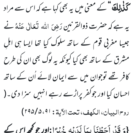
كَذٰلِكَ
‘‘
کے معنی میں
یہ بھی کہا ہے کہ اس سے مراد
رَضِیَ
اللہ
تَعَالٰی
عَنْہُ
یہ ہے کہ حضرت ذوالقرنین
نے
جیسا مغربی قوم کے ساتھ سلوک کیا تھا ایسا ہی اہلِ
مشرق کے ساتھ بھی کیا کیونکہ یہ لوگ بھی ان کی طرح
کافر تھے توجوان میں
سے ایمان لائے اُن کے ساتھ
احسان کیا اور جوکفر پراڑے رہے انہیں
سزا دی۔
(
روح البیان، الکہف، تحت الآیۃ
)
: ۹۱، ۵ / ۲۹۵
وَ قَدْ اَحَطْنَا بِمَا لَدَیْهِ خُبْرًا
:
{
اور جو کچھ اس کے