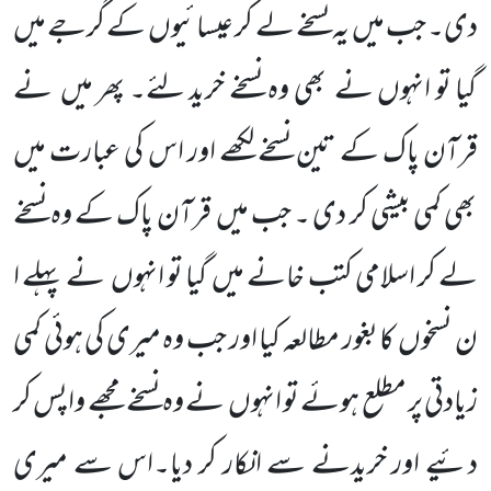
دی۔ جب میں یہ نسخے لے کر عیسائیوں کے گرجے میں
گیا تو انہوں نے بھی وہ نسخے خرید لئے۔ پھر میں نے
قرآن پاک کے تین نسخے لکھے اور اس کی عبارت میں
بھی کمی بیشی کر دی ۔ جب میں قرآن پاک کے وہ نسخے
لے کر اسلامی کتب خانے میں گیا تو انہوں نے پہلے ا
ن نسخوں کا بغور مطالعہ کیا اور جب وہ میری کی ہوئی کمی
زیادتی پر مطلع ہوئے تو انہوں نے وہ نسخے مجھے واپس کر
دئیے اور خریدنے سے انکار کر دیا۔اس سے میری