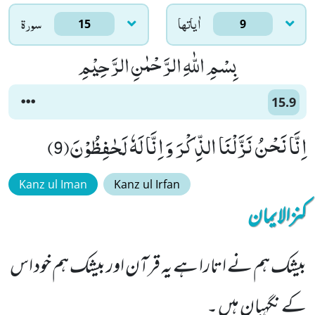
اٰياتها
سورۃ
15
9
بِسْمِ اللّٰهِ الرَّحْمٰنِ الرَّحِیْمِ
15.9
اِنَّا نَحْنُ نَزَّلْنَا الذِّكْرَ وَ اِنَّا لَهٗ لَحٰفِظُوْنَ(9)
Kanz ul Iman
Kanz ul Irfan
کنزالایمان
بیشک ہم نے اتارا ہے یہ قرآن اور بیشک ہم خود اس
کے نگہبان ہیں ۔