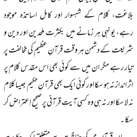
بلاغت، کلام کے شہسوار اور کامل اساتذہ موجود
رہے، یونہی ہر زمانے میں بکثرت ملحدین اور دین و
شریعت کے دشمن ہر وقت قرآنِ عظیم کی مخالفت پر
تیار رہے مگر ان میں سے کوئی بھی اس مقدس کلام پر
اثر انداز نہ ہو سکا اور کوئی ایک بھی قرآنِ حکیم جیسا کلام
نہ لا سکا اور نہ ہی وہ کسی آیتِ قرآنی پر صحیح اِعتراض کر
سکا ۔