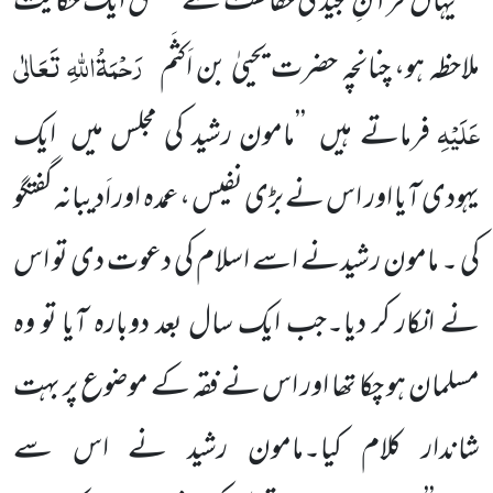
یہاں قرآنِ مجید کی حفاظت سے متعلق ایک حکایت
رَحْمَۃُاللّٰہِ تَعَالٰی
ملاحظہ ہو، چنانچہ حضرت یحییٰ بن اَکثَم
عَلَیْہِ
فرماتے ہیں ’’مامون رشید کی مجلس میں ایک
یہودی آیا اور اس نے بڑی نفیس ، عمدہ اور اَدیبانہ گفتگو
کی ۔ مامون رشیدنے اسے اسلام کی دعوت دی تو اس
نے انکار کر دیا۔جب ایک سال بعد دوبارہ آیا تو وہ
مسلمان ہو چکا تھا اور اس نے فقہ کے موضوع پر بہت
شاندار کلام کیا۔مامون رشید نے اس سے