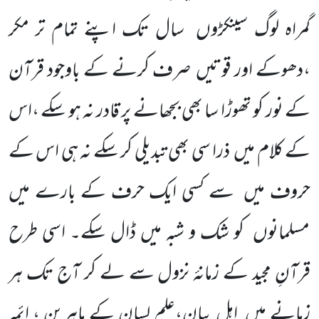
گمراہ لوگ سینکڑوں سال تک اپنے تمام تر مکر
،دھوکے اور قوتیں صرف کرنے کے باوجود قرآن
کے نور کو تھوڑا سا بھی بجھانے پر قادر نہ ہو سکے ،اس
کے کلام میں ذرا سی بھی تبدیلی کر سکے نہ ہی اس کے
حروف میں سے کسی ایک حرف کے بارے میں
مسلمانوں کو شک و شبہ میں ڈال سکے۔ اسی طرح
قرآنِ مجید کے زمانۂ نزول سے لے کر آج تک ہر
زمانے میں اہلِ بیان،علمِ لسان کے ماہرین ، ائمہ