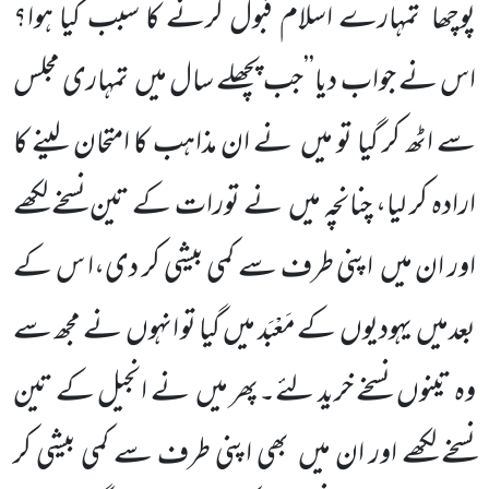
پوچھا’’تمہارے اسلام قبول کرنے کا سبب کیا ہوا؟
اس نے جواب دیا’’جب پچھلے سال میں تمہاری مجلس
سے اٹھ کر گیا تو میں نے ان مذاہب کا امتحان لینے کا
ارادہ کر لیا، چنانچہ میں نے تورات کے تین نسخے لکھے
اور ان میں اپنی طرف سے کمی بیشی کر دی،ا س کے
بعدمیں یہودیوں کے مَعْبَد میں گیا تو انہوں نے مجھ سے
وہ تینوں نسخے خرید لئے۔پھر میں نے انجیل کے تین
نسخے لکھے اور ان میں بھی اپنی طرف سے کمی بیشی کر