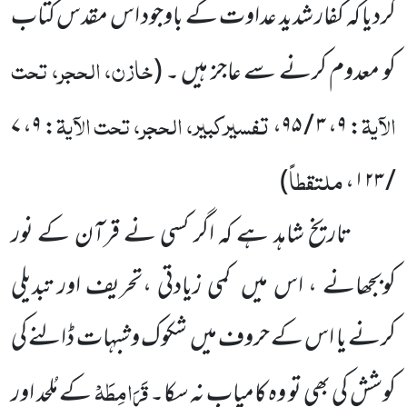
کردیا کہ کفار شدید عداوت کے باوجود اس مقدس کتاب
خازن، الحجر، تحت
کو معدوم کرنے سے عاجز ہیں ۔
(
الآیۃ
تفسیرکبیر، الحجر، تحت الآیۃ
۷
،
۹
:
،
۳ / ۹۵
،
۹
:
ملتقطاً
)
،
/ ۱۲۳
تاریخ شاہد ہے کہ اگر کسی نے قرآن کے نور
کوبجھانے ، اس میں کمی زیادتی ،تحریف اور تبدیلی
کرنے یا اس کے حروف میں شکوک و شبہات ڈالنے کی
قَرَامِطَہْ
کوشش کی بھی تو وہ کامیاب نہ سکا۔
کے مُلحد اور