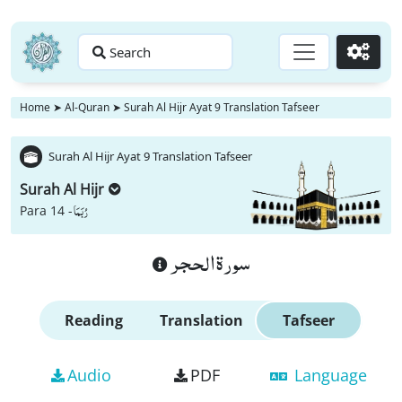
Search
Go
Home
➤
Al-Quran
➤
Surah Al Hijr Ayat 9 Translation Tafseer
Surah Al Hijr Ayat 9 Translation Tafseer
Surah Al Hijr
رُبَمَا
Para 14 -
سورة الحجر
Reading
Translation
Tafseer
Audio
PDF
Language