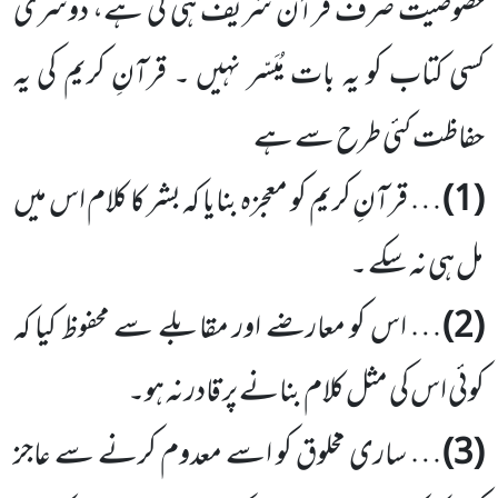
خصوصیت صرف قرآن شریف ہی کی ہے، دوسری
کسی کتاب کو یہ بات مُیَسّر نہیں ۔ قرآنِ کریم کی یہ
حفاظت کئی طرح سے ہے
(1)
… قرآنِ کریم کو معجزہ بنایا کہ بشر کا کلام اس میں
مل ہی نہ سکے ۔
(2)
… اس کو معارضے اور مقابلے سے محفوظ کیا کہ
کوئی اس کی مثل کلام بنانے پر قادر نہ ہو۔
(3)
… ساری مخلوق کو اسے معدوم کرنے سے عاجز