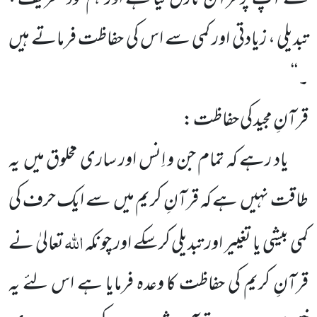
تبدیلی ، زیادتی اور کمی سے اس کی حفاظت فرماتے ہیں
۔‘‘
قرآنِ مجید کی حفاظت :
یاد رہے کہ تمام جن و اِنس اور ساری مخلوق میں یہ
طاقت نہیں ہے کہ قرآنِ کریم میں سے ایک حرف کی
اللّٰہ
کمی بیشی یا تغییر اور تبدیلی کرسکے اور چونکہ
تعالیٰ نے
قرآنِ کریم کی حفاظت کا وعدہ فرمایا ہے اس لئے یہ