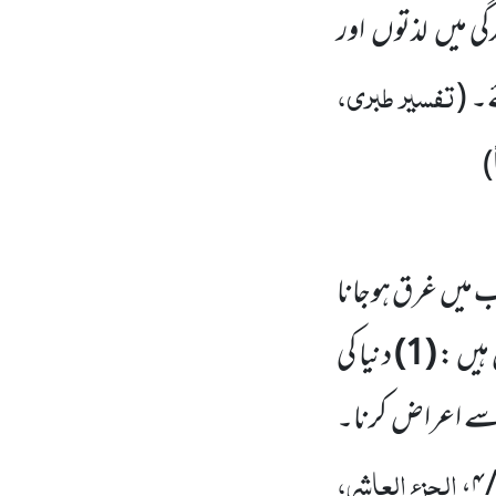
دگی میں
لذتوں
اور
تفسیر طبری،
ے۔
(
)
لب میں
غرق ہوجانا
ہیں :
(
1
)
دنیا کی
سے اعراض کرنا۔
الجزء العاشر،