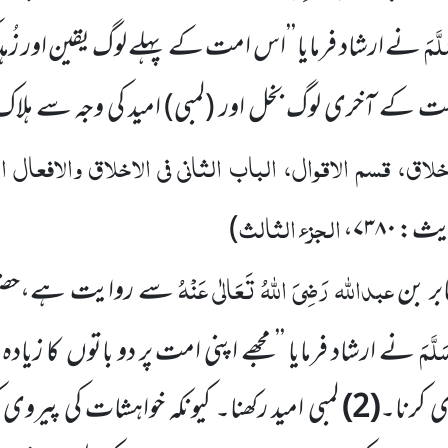
لَّمَ
نے ارشاد
فرمایا ’’اس امت کے پہلے لوگ یقین اور زُہ
امت کے آخری لوگ بخل اور
(لمبی)
امید کی وجہ سے ہلا
لاق، قسم الاقوال، الباب الثانی فی الاخلاق والافعال
الجزء الثالث
)
عبداللّٰہ
رَضِیَ اللّٰہُ تَعَالٰی عَنْہُ
ر بن
سے روایت ہے،حضور
َلَّمَ
نے ارشاد
فرمایا ’’مجھے اپنی امت پر دو باتوں
کا زیاد
ی کرنا۔
(
2
)
لمبی امید رکھنا۔ کیونکہ خواہشات
کی پیروی ک