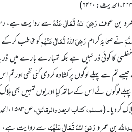
)
رَضِیَ اللّٰہُ تَعَالٰی عَنْہُ
رو
بن عوف
سے روایت ہے، رسو
لَّمَ
رَضِیَ اللّٰہُ
تَعَالٰی عَنْہُم
نے صحابۂ کرام
کو مخاطب کر کے ارشا
ُفلسی کا کوئی ڈر نہیں
ہے بلکہ تمہارے بارے میں
ڈر ی
جیسے تم سے پہلے لوگوں
پر کشادہ کر دی گئی تھی اور تم ا
پہلے لوگوں
نے اس کے ساتھ کیا اور یوں
تمہیں
بھی ہلاک
مسلم، کتاب الزہد والرقائق،
اک کر دیا۔
(
ص۱۵۸۳، الحدیث: ۶(۲۹۶۱)
اللّٰہ
رَضِیَ اللّٰہُ تَعَالٰی عَنْہُمَا
ر
بن عمر و
سے روایت ہے،