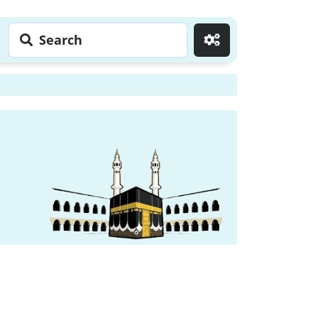
Search
Go