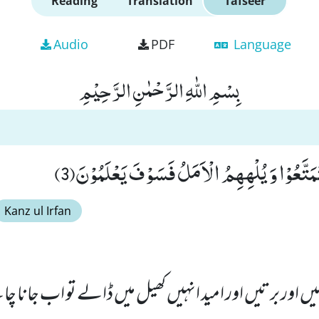
Reading
Translation
Tafseer
Audio
PDF
Language
بِسْمِ اللّٰهِ الرَّحْمٰنِ الرَّحِیْمِ
تَمَتَّعُوْا وَ یُلْهِهِمُ الْاَمَلُ فَسَوْفَ یَعْلَمُوْنَ(3)
Kanz ul Irfan
ئیں اور برتیں اور امید انہیں کھیل میں ڈالے تو اب جانا چا