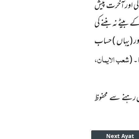
والی اور آخرت پیش
کے بیٹے نہ بننے کی
ور
(یہاں )
حساب
شعب الایمان،
ا۔
(
 رہنے سے محفوظ
Next
Ayat