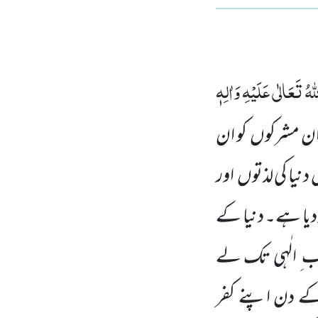
ٰہُ تَعَالٰی عَلَیْہِ وَاٰلِہٖ
ان مشرکوں
کو ان
دنیا کی لذتوں
اور
یا ہے۔ دنیا
کے
رب ِ الٰہی تک لے
ے دن اپنے کفر