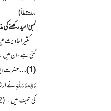
ملتقطاً
)
لمبی امید رکھنے کی
کثیر احادیث می
گئی ہے، ان میں
س
(
1
)…
حضرت ابو 
وَاٰلِہٖ وَسَلَّمَ
نے ارشاد
کی محبت میں ۔ (
2