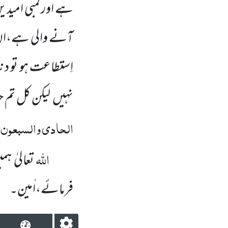
ہے اور لمبی امیدی
آنے
والی ہے،ان
اِستطاعت ہو تو دنیا
نہیں
لیکن کل تم ح
الحادی والسبعون 
اللّٰہ
تعالیٰ ہم
فرمائے،اٰمین۔