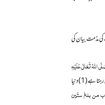
ی مذمت بیان کی
لَّی اللّٰہُ تَعَالٰی عَلَیْہِ
 رہتا ہے (
1
) دنیا
ب من بلغ ستّین