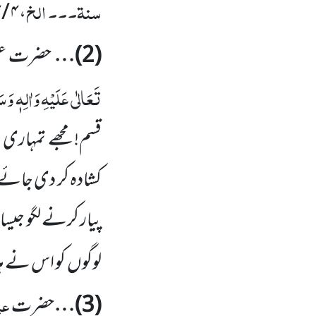
سنۃ۔۔۔ الخ
، ۴ / ۲۲۴، الحدیث: ۶۴۲۰
(
2
)…
حضرت عم
تَعَالٰی عَلَیْہِ وَاٰلِہٖ وَسَ
قسم! مجھے تمہاری م
کشادہ کر دی جائے 
پیار کرنے لگو
جیسا 
لوگوں
کو اس نے ہل
عبد
(
3
)…
حضرت