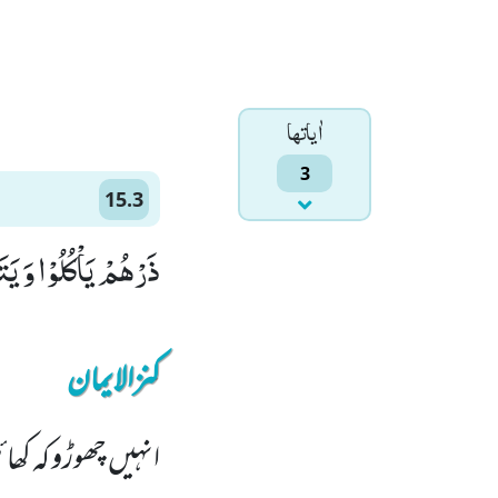
اٰياتها
3
15.3
ذَرْهُمْ یَاْكُلُوْا وَ یَ
کنزالایمان
انہیں چھوڑو کہ کھا