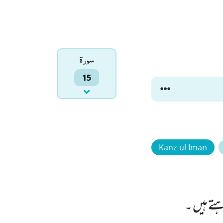
سورۃ
15
Kanz ul Iman
ہتے ہیں ۔