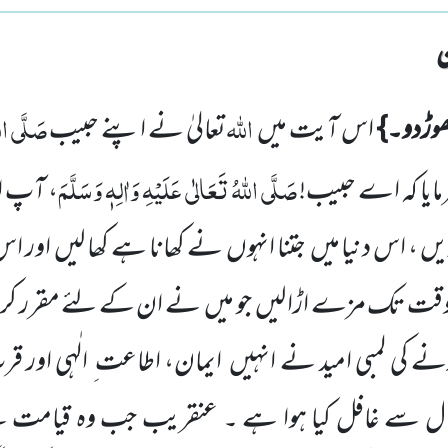
اللّٰہ
صَلَّی اللّ
وڑدو۔}
اس آیت میں
تعالیٰ نے اپنے حبیب
صَلَّی اللّٰہُ تَعَالٰی عَلَیْہِ وَاٰلِہٖ وَسَلَّمَ
مایا کہ اے حبیب!
، آپ 
ں ، اس دنیا میں
جتنا انہوں
نے کھانا ہے کھا لیں
اور اس 
قت تک مزے اڑا لیں
جو میں
نے ان کے لئے مقرر کر د
 کی لمبی امید نے انہیں
ایمان، اطاعت ِ الٰہی اور ق
ال سے غافل
کیا ہوا ہے ۔ عنقریب جب وہ قیامت ک