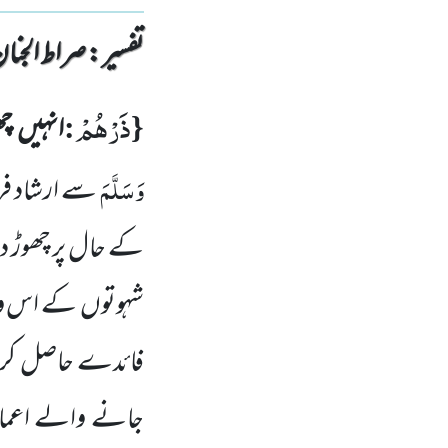
تفسیر : ‎صراط الجنان
ذَرْهُمْ
:
{
انہیں
چھ
وَسَلَّمَ
سے ارشاد فر
کے حال پر چھوڑ دی
شہوتوں
کے اس و
فائدے حاصل کرنے
جانے والے اعم