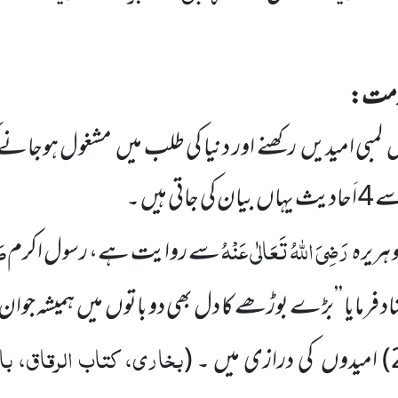
 مذمت:
ں
لمبی امیدیں
رکھنے اور دنیا کی طلب میں
مشغول ہوجانے ک
ے
4
اَحادیث یہاں
بیان کی جاتی ہیں ۔
رَضِیَ اللّٰہُ تَعَالٰی عَنْہُ
صَ
ہریرہ
سے روایت ہے، رسول اکرم
 فرمایا ’’بڑے
بوڑھے کا دل بھی دو باتوں
میں
ہمیشہ جوان
بخاری، کتاب الرقاق، با
) امیدوں
کی درازی میں ۔
(