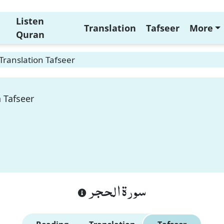
Listen
Translation
Tafseer
More
Quran
 Translation Tafseer
n Tafseer
سورة الحجر