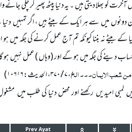
ں
آخرت کو بھلا دیتی ہیں
۔ یہ دنیا پیٹھ پھیر کر چلی جانے 
 دونوں
میں
سے ہر ایک کے بیٹے ہیں ، اگر تمہیں
دنیا 
 کے بیٹے نہ بننا
کیونکہ
تم آج عمل کرنے کی جگہ میں
ہو ا
ساب دینے کی جگہ میں
ہو گے اور
(وہاں )
عمل نہیں
ہو گ
من شعب الایمان۔۔۔ الخ
، ۷ / ۳۷۰، الحدیث: ۱۰۶۱۶
)
یں
لمبی امیدیں
رکھنے اور محض دنیا کی طلب میں
مشغول
Prev
Ayat