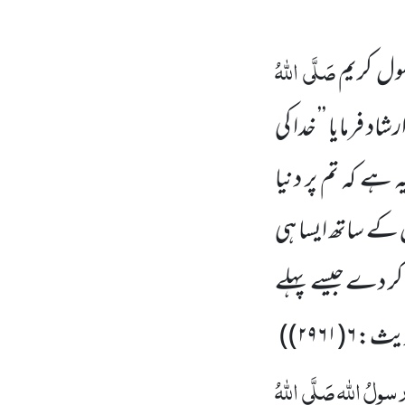
صَلَّی اللّٰہُ
ل کریم
د فرمایا ’’ خدا کی
ہ
ہے کہ تم پر دنیا
س کے ساتھ ایسا ہی
 کر دے جیسے پہلے
)
سولُ
اللّٰہ
صَلَّی اللّٰہُ