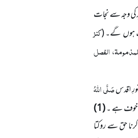
د کی وجہ سے نجات
کنز
ک ہوں
گے۔
(
 المذمومۃ، الفصل
صَلَّی اللّٰہُ
ِ اقدس
ہ خوف ہے ۔
(
1
)
رنا حق سے روکتا