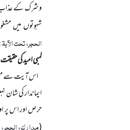
وشرک کے عذاب ک
شہوتوں
میں
مشغول
الحجر، تحت الآیۃ
 / ۴۹۲،
لمبی امید کی حقیقت
اس آیت سے معلو
ایماندار کی شان
نہ
حرص اور اس پر او
مدارک، الحجر، تح
(