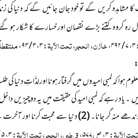
ا مشاہدہ کریں
گے تو خود جان جائیں
گے کہ دنیا کی زن
 رہ کروہ کتنے بڑے نقصان اور خسارے کا شکار ہو گئ
خازن، الحجر، تحت الآیۃ
ملتقطاً
: ۳، ۳ / ۹۴،
: ۳، ۷
:
م ہوا کہ لمبی امیدوں
میں
گرفتار ہونا اور لذّاتِ دنیا کی ط
یں
۔ یاد رہے کہ لمبی امید کی حقیقت میں
یہ دوچیزیں
داخل 
ندھے منہ گر جانا۔
(
2
)
دنیا
سے محبت کرنا اور آخرت 
ت الآیۃ
قرطبی، الحجر، تحت الآیۃ
: ۳، ص۵۷۷،
: ۳، ۵ / ۴،