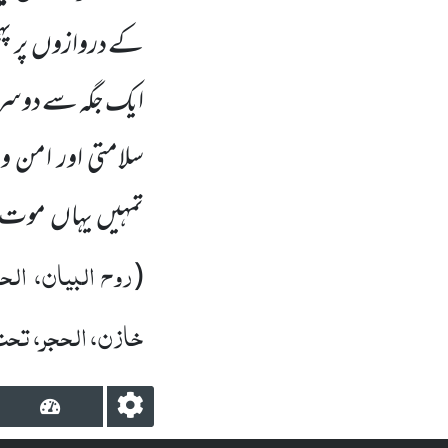
کے دروازوں
پر پ
ایک جگہ سے دوسر
سلامتی اور امن 
تمہیں
یہاں
موت آئ
روح البیان، الحج
(
خازن، الحجر، تحت 