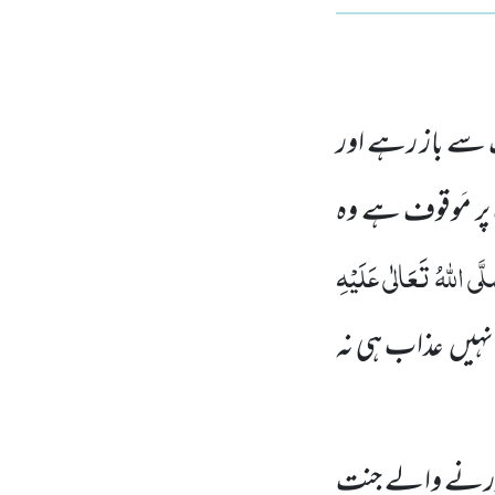
 سے باز رہے اور
ت پر مَوقوف ہے وہ
َّی اللّٰہُ تَعَالٰی عَلَیْہِ
نہیں
عذاب ہی نہ
 ڈرنے والے جنت