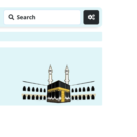
Search
Go