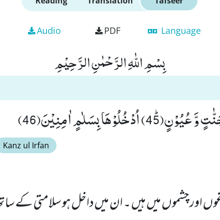
Reading
Translation
Tafseer
Audio
PDF
Language
بِسْمِ اللّٰهِ الرَّحْمٰنِ الرَّحِیْمِ
45) اُدْخُلُوْهَا بِسَلٰمٍ اٰمِنِیْنَ(46)
Kanz ul Irfan
ں اور چشموں میں ہیں ۔ ان میں داخل ہو سلامتی کے ساتھ