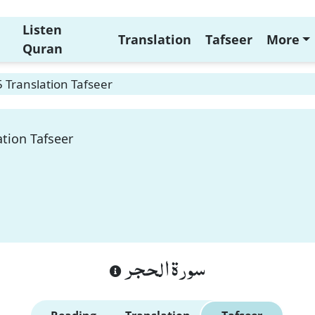
Listen
Translation
Tafseer
More
Quran
5 Translation Tafseer
ation Tafseer
سورة الحجر