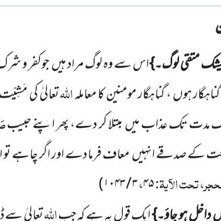
یشک متقی لوگ۔}
اس سے وہ لوگ مراد ہیں
جوکفر و شرک
اللّٰہ
ناہگار ہوں ، گناہگار مومنین کا معاملہ
تعالیٰ کی مَشِیّ
صَل
ک مدت تک عذاب میں
مبتلا کر دے، پھر اپنے حبیب
عت کے صدقے انہیں
معاف فرما دے اور اگر چاہے تو ا
جر، تحت الآیۃ:
،
)
۳ / ۱۰۴۳
۴۵
اللّٰہ
ں
داخل ہو جاؤ۔}
ایک قول یہ ہے کہ جب
تعالیٰ سے