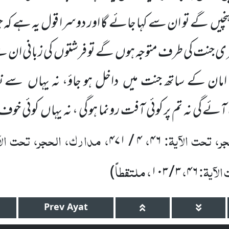
ہنچیں
گے تو ان سے کہا جائے گا اور دوسرا قول یہ ہے کہ
ی جنت کی طرف متوجہ ہوں
گے تو فرشتوں
کی زبانی ان س
و امان کے ساتھ جنت میں
داخل ہو جاؤ، نہ یہاں
سے نک
ے گی نہ تم پر کوئی آفت رونما ہو گی ، نہ یہاں
کوئی خوف 
ر، تحت الآیۃ:
،
، مدارک، الحجر، تحت الا
۴ / ۴۷۱
۴۶
الآیۃ:
،
، ملتقطاً
)
۳ / ۱۰۳
۴۶
Prev
Ayat