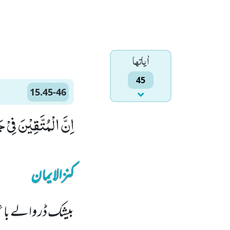
اٰياتها
45
15.45-46
اِنَّ الْمُتَّقِیْنَ فِیْ جَنّٰتٍ وَّ عُیُوْنٍﭤ(
کنزالایمان
بیشک ڈر والے باغو