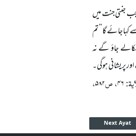
 جب جنتی جنت میں
ے کہاجائے گا ’’ تم
الے جاؤ گے نہ
اور پریشانی ہوگی۔
ٓیۃ:
، ص
،
۵۸۲
۴۶
Next
Ayat