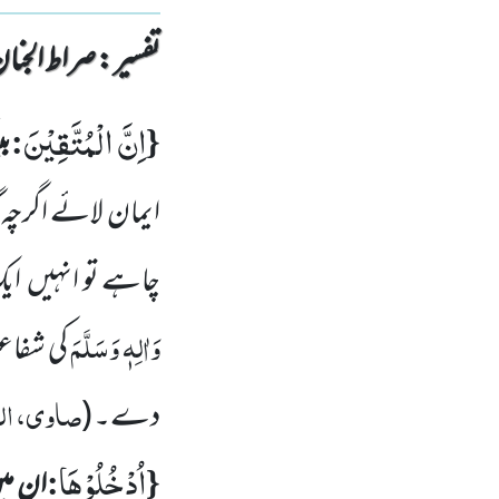
تفسیر : ‎صراط الجنان
اِنَّ الْمُتَّقِیْنَ
:
{
ب
ایمان لائے اگرچہ گ
چاہے تو انہیں
ای
وَاٰلِہٖ وَسَلَّمَ
کی شفا
صاوی، الح
دے۔
(
اُدْخُلُوْهَا
:
{
ان می