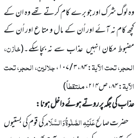
وہ لوگ شرک اور جو برے کام کرتے تھے وہ ان کے
کچھ کام نہ آئے
اور اُن کے مال و متا ع اور اُن کے
خازن،
مضبوط مکان انہیں
عذاب سے نہ بچاسکے۔
(
الحجر، تحت الآیۃ
جلالین، الحجر، تحت
: ۸۴، ۳ / ۱۰۷،
الآیۃ
ملتقطاً
: ۸۴، ص۲۱۴،
)
عذاب کی جگہ پر روتے ہوئے داخل ہونا:
عَلَیْہِ الصَّلٰوۃُ وَالسَّلَام
حضرت صالح
کی قوم کی بستیوں