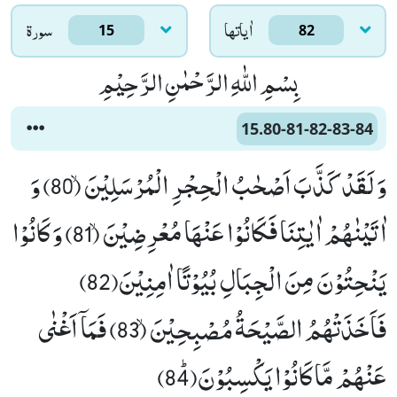
اٰياتها
سورۃ
15
82
بِسْمِ اللّٰهِ الرَّحْمٰنِ الرَّحِیْمِ
15.80-81-82-83-84
وَ لَقَدْ كَذَّبَ اَصْحٰبُ الْحِجْرِ الْمُرْسَلِیْنَۙ (80) وَ
اٰتَیْنٰهُمْ اٰیٰتِنَا فَكَانُوْا عَنْهَا مُعْرِضِیْنَۙ (81) وَ كَانُوْا
یَنْحِتُوْنَ مِنَ الْجِبَالِ بُیُوْتًا اٰمِنِیْنَ(82)
فَاَخَذَتْهُمُ الصَّیْحَةُ مُصْبِحِیْنَۙ (83) فَمَاۤ اَغْنٰى
عَنْهُمْ مَّا كَانُوْا یَكْسِبُوْنَﭤ(84)