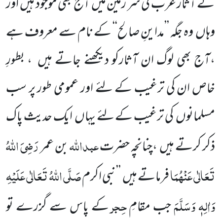
کے آثار عرب کی سر زمین میں
آج بھی موجود ہیں
اور
وہاں
وہ جگہ ’’مداینِ صالح‘‘ کے نام سے معروف ہے
،آج بھی لوگ ان آثارکو دیکھنے جاتے ہیں
، بطورِ
خاص ان کی ترغیب کے
لئے اور عمومی طور پر سب
مسلمانوں
کی ترغیب کے لئے یہاں
ایک حدیث پاک
عبداللّٰہ
رَضِیَ اللّٰہُ
ذکر کرتے ہیں
،چنانچہ حضرت
بن عمر
تَعَالٰی عَنْہُمَا
صَلَّی اللّٰہُ تَعَالٰی عَلَیْہِ
فرماتے ہیں
’
’نبی اکرم
وَاٰلِہٖ وَسَلَّمَ
حِجر
جب مقامِ
کے پاس سے گزرے تو