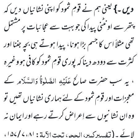
دیں ۔}
یعنی ہم نے قومِ ثمود کو اپنی نشانیاں
دیں
کہ
پتھر سے اونٹنی پیدا کی جو بہت سے عجائبات پر مشتمل
تھی مثلاً اس کا جسم بڑا ہونا، پیدا ہوتے ہی بچہ جننا اور
کثرت سے دودھ دینا کہ پوری قومِ ثمود کو کافی ہو وغیرہ
عَلَیْہِ الصَّلٰوۃُ وَالسَّلَام
، یہ سب حضرت صالح
کے
معجزات اور قومِ ثمود کے لئے ہماری نشانیاں
تھیں
تو
وہ ان نشانیوں
سے اِعراض کرتے رہے اور ایمان نہ
تفسیرکبیر، الحجر، تحت الآیۃ
لائے ۔
(
: ۸۱، ۷ / ۱۵۷،