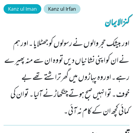
Kanz ul Iman
Kanz ul Irfan
کنزالایمان
اور بیشک حجر والو ں نے رسولوں کو جھٹلایا ۔ اور ہم
نے ان کو اپنی نشانیاں دیں تو وہ ان سے منہ پھیرے
رہے۔ اور وہ پہاڑوں میں گھر تراشتے تھے بے
خوف۔ تو انہیں صبح ہوتے چنگھاڑ نے آلیا۔ تو ان کی
کمائی کچھ ان کے کام نہ آئی۔