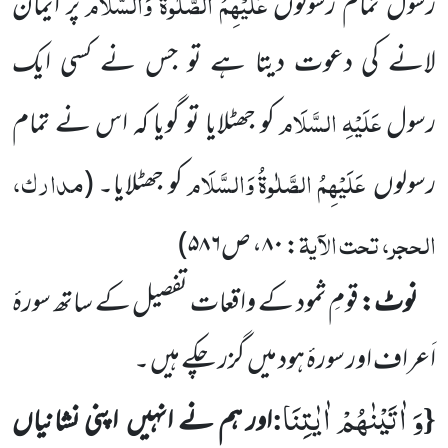
عَلَیْہِمُ الصَّلٰوۃُ وَالسَّلَام
رسول تمام رسولوں
پر ایمان
لانے کی دعوت دیتا ہے تو جس نے کسی ایک
عَلَیْہِ السَّلَام
رسول
کو جھٹلایا تو گویا کہ اس نے تمام
عَلَیْہِمُ الصَّلٰوۃُ وَالسَّلَام
مدارک،
رسولوں
کو جھٹلایا۔
(
الحجر، تحت الآیۃ
: ۸۰، ص۵۸۶
)
نوٹ:
قومِ ثمود کے واقعات تفصیل کے ساتھ سورۂ
اَعراف اور سورۂ ہود میں
گزر چکے ہیں ۔
وَ اٰتَیْنٰهُمْ اٰیٰتِنَا
:
{
اور ہم نے انہیں
اپنی نشانیاں