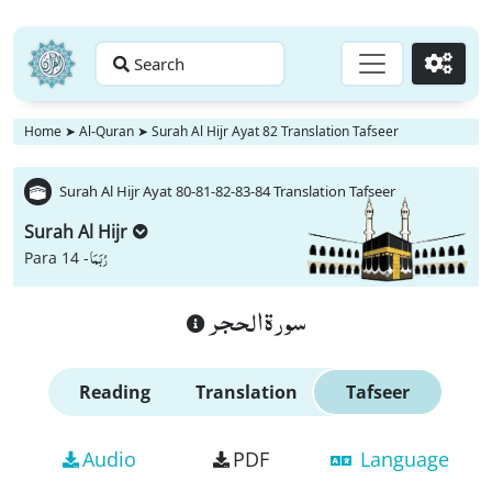
Search
Go
Home
➤
Al-Quran
➤
Surah Al Hijr Ayat 82 Translation Tafseer
Surah Al Hijr Ayat 80-81-82-83-84 Translation Tafseer
Surah Al Hijr
رُبَمَا
Para 14 -
سورة الحجر
Reading
Translation
Tafseer
Audio
PDF
Language