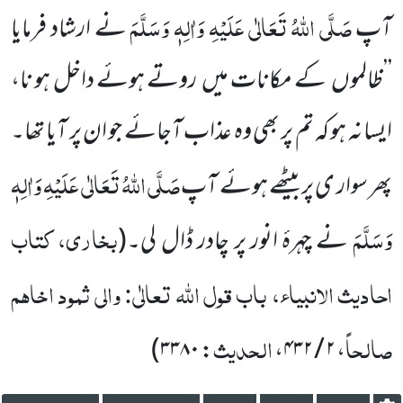
صَلَّی اللّٰہُ تَعَالٰی عَلَیْہِ وَاٰلِہٖ وَسَلَّمَ
آپ
نے ارشاد فرمایا
’’ظالموں
کے مکانات میں
روتے ہوئے داخل ہو نا،
ایسا نہ ہو کہ تم پر بھی وہ عذاب
آجائے جو ان پر آیا تھا۔
صَلَّی اللّٰہُ تَعَالٰی عَلَیْہِ وَاٰلِہٖ
پھر سوار ی پر بیٹھے ہوئے آپ
وَسَلَّمَ
بخاری، کتاب
نے چہرۂ انور پر چادر ڈال لی۔
(
احادیث الانبیاء، باب قول اللّٰہ تعالٰی: والی ثمود اخاہم
صالحاً
الحدیث
)
: ۳۳۸۰
، ۲ / ۴۳۲،