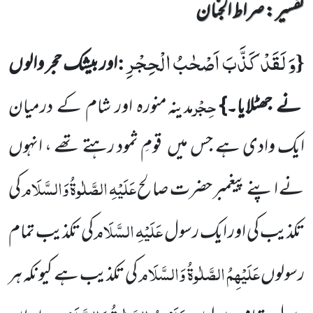
تفسیر : ‎صراط الجنان
وَ لَقَدْ كَذَّبَ اَصْحٰبُ الْحِجْرِ
:
{
اور بیشک حجر والو ں
حِجْر
نے جھٹلایا۔}
مدینہ منورہ اور شام کے درمیان
ایک وادی
ہے جس میں
قومِ ثمود رہتے تھے ، انہوں
عَلَیْہِ الصَّلٰوۃُ وَالسَّلَام
نے اپنے پیغمبر حضرت صالح
کی
عَلَیْہِ السَّلَام
تکذیب کی اور ایک رسول
کی تکذیب تمام
عَلَیْہِمُ الصَّلٰوۃُ وَالسَّلَام
رسولوں
کی تکذیب ہے کیونکہ ہر