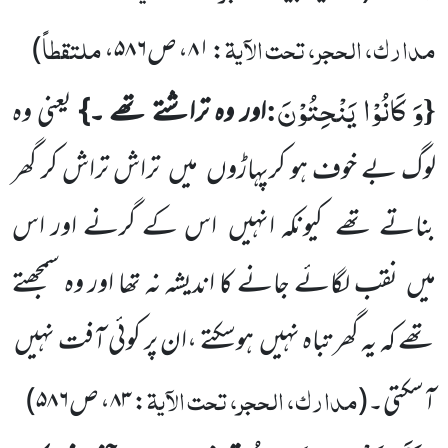
مدارک، الحجر، تحت الآیۃ
ملتقطاً
: ۸۱، ص۵۸۶،
)
وَ كَانُوْا یَنْحِتُوْنَ
:
{
اور وہ تراشتے تھے ۔}
یعنی وہ
لوگ بے خوف ہو کرپہاڑوں
میں
تراش تراش کر گھر
بناتے تھے
کیونکہ
انہیں
اس کے گرنے اور اس
میں
نقب لگائے جانے کا اندیشہ نہ تھا اور وہ سمجھتے
تھے کہ یہ گھر تباہ نہیں
ہوسکتے ،ان پر کوئی
آفت نہیں
مدارک، الحجر، تحت الآیۃ
آسکتی۔
(
: ۸۳، ص۵۸۶
)