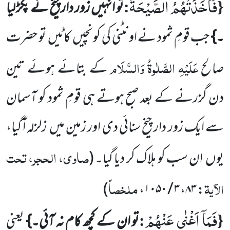
فَاَخَذَتْهُمُ الصَّیْحَةُ
:
{
تو انہیں
زور دار چیخ نے پکڑ لیا
۔}
جب قومِ ثمود نے اونٹنی کی کونچیں
کاٹیں
تو حضرت
عَلَیْہِ الصَّلٰوۃُ وَالسَّلَام
صالح
کے بتائے ہوئے تین
دن گزرنے کے بعد صبح ہوتے ہی قومِ ثمود کو آسمان
سے ایک زور دار چیخ سنائی دی اور زمین میں
زلزلہ ا ٓگیا،
صاوی، الحجر، تحت
یوں
ان سب کو ہلاک کر دیا گیا۔
(
الآیۃ
ملخصاً
)
: ۸۳، ۳ / ۱۰۵۰،
فَمَاۤ اَغْنٰى عَنْهُمْ
:
{
تو ان کے کچھ کام نہ آئی۔}
یعنی