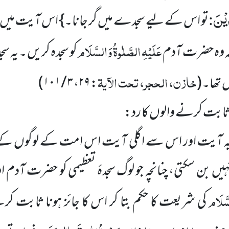
یْنَ
:
تو اس کے لیے سجدے میں گر جانا۔} اس آیت میں
عَلَیْہِ الصَّلٰوۃُ وَالسَّلَام
کہ وہ حضرت آدم
کو سجدہ کریں ۔ یہ سجد
خازن، الحجر، تحت الآیۃ
ں تھا۔
(
:
۲۹
،
۳ / ۱۰۱
)
ز ثابت کرنے والوں کا رد:
یہ آیت اور اس سے اگلی آیت اس امت کے لوگوں کے ل
ہیں بن سکتی، چنانچہ جو لوگ سجدۂ تعظیمی کو حضرت آ
سَّلَام
کی شریعت کا حکم بتا کر اس کا جائز ہونا ثابت کرت