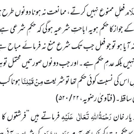
َلَام
فعلِ ممنوع نہیں کرتے، ممانعت نہ ہونا دونوں طرح ہو
جوازکا حکم ہویہ اباحتِ شرعیہ ہوگی کہ حکمِ شرعی ہے
 نہ آیا ہو تو جو فعل جب تک شرع منع نہ فرمائے مباح ہے،
نہیں بلکہ عدمِ حکم ہے۔ اور جب دونوں صورتیں محتمل تو ہ
مِنْ قَبْلِنَا
ں اس کی نسبت کوئی حکم تھا تو شریعت
ہونا کب ث
ی ساقط۔
(
فتاویٰ رضویہ،
۲۲ / ۵۲۰
)
رَحْمَۃُاللّٰہِ تَعَالٰی
عَلَیْہِ
د یار خان
فرماتے ہیں ’’فرشتوں کا 