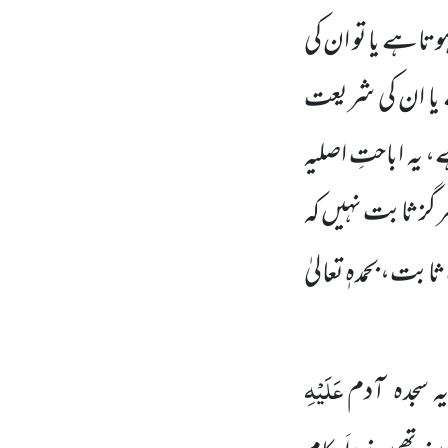
تاہے یا تو ان کی
 یا ان کی شریعت
 یہ اباحتِ اصلیہ
ر گز ثابت نہیں کہ
ابت، بحمدہٖ تعالیٰ
عَلَیْہِ
یہ سجدہ آدم