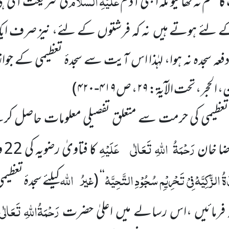
عَلَیْہِ السَّلَام
حکم نہ تھا کیونکہ ابھی
آدم
کی شریعت آئی ہی ن
ے لئے ہوتے ہیں نہ کہ فرشتوں کے لئے، نیز صرف ایک
دفعہ سجدہ نہ ہوا، لہٰذا اس آیت سے سجدۂ تعظیمی کے جواز 
، الحجر، تحت الآیۃ:
۲۹
، ص
۴۱۹-۴۲۰
)
تعظیمی کی حرمت سے متعلق تفصیلی معلومات حاصل کرن
رَحْمَۃُ
اللّٰہِ تَعَالٰی
عَلَیْہِ
ضا خان
کا 
َۃُ الزَّکِیَّہْ فِیْ تَحْرِیْمِ سُجُوْدِ التَّحِیَّہْ
غیرُ
اللّٰہ
‘‘
(
کیلئے سجدۂ تع
رَحْمَۃُاللّٰہِ تَعَالٰ
ہ فرمائیں ،اس رسالے میں اعلیٰ حضرت