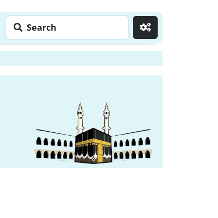
Search
Go