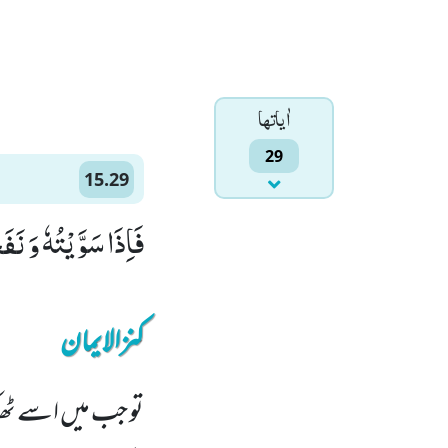
اٰياتها
29
15.29
فَاِذَا سَوَّیْتُهٗ وَ نَف
کنزالایمان
تو جب میں اسے ٹھ