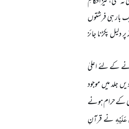
ہ تھی، نیز اَحکامِ
 بار ہی فرشتوں
پر دلیل پکڑنا جائز
ے کے لئے اعلیٰ
فتاویٰ رضویہ کی 22 ویں جلد میں موجود
ظیمی کے حرام ہونے
ی عَلَیْہِ
نے قرآنِ