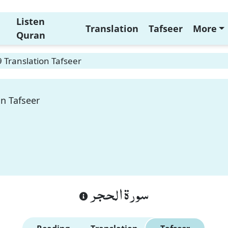
Listen
Translation
Tafseer
More
Quran
9 Translation Tafseer
on Tafseer
سورة الحجر