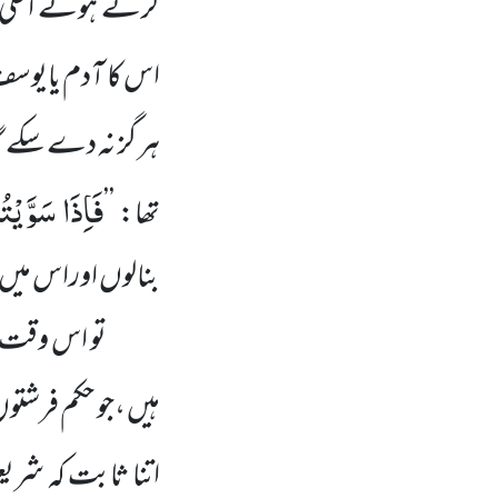
کرتے ہوئے اعلیٰ 
اس کا آدم یایوسف
ہر گز نہ دے سکے گ
فَاِذَا سَوَّیْ
تھا:
’’
بنالوں اوراس میں
تو اس وقت نہ
ہیں ،جو حکم فرشتوں
اتنا ثابت کہ شر