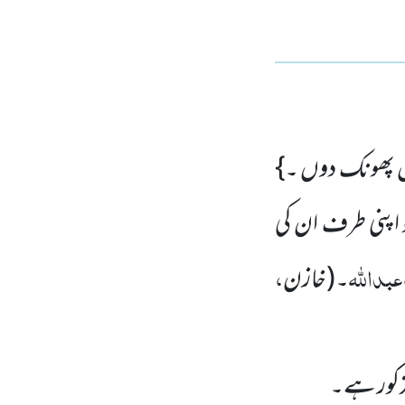
یں پھونک دوں ۔}
 اپنی طرف ان کی
،عبداللّٰہ
،
۔
(خازن