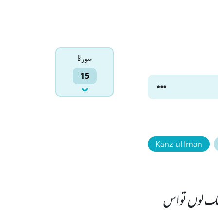
سورۃ
15
Kanz ul Iman
نک لوں تو اس