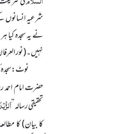
السَّلَام
کی شریعت کا 
شرعیہ انسانوں ک
نے یہ سجدہ کیا ہر 
نہیں۔
(
نور العرفان
نوٹ:سجدہ ٔ
حضرت امام احمد ر
اَلزُّبْد
تحقیقی رسالہ ’’
کا بیان)
کا مطالع