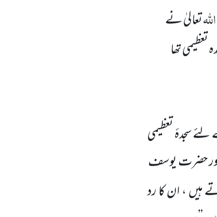
اللّٰہ
تعالیٰ نے
ہ تعظیمی تھا
ئے سجدۂ تعظیمی
دم اور حضرت یوسف
ے ہیں ، ان کا رد