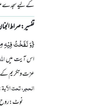
کے لیے سجدے میں 
تفسیر : ‎صراط الجنان
وَ نَفَخْتُ فِیْهِ مِن
{
اللّٰ
اس آیت میں
عزت و تکریم کے طور
الحجر، تحت الآیۃ
:
نوٹ:روح سے متع