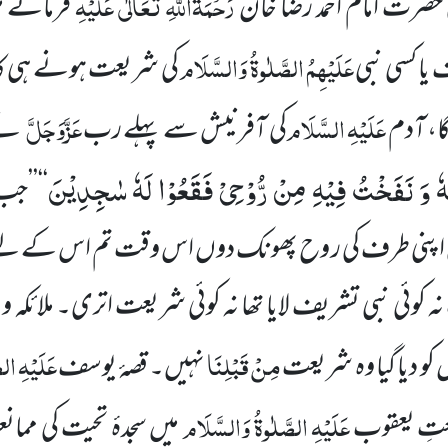
رَحْمَۃُاللّٰہِ تَعَالٰی عَلَیْہِ
حضرت امام احمد رضا خان
فرماتے 
عَلَیْہِمُ الصَّلٰوۃُ وَالسَّلَام
 یا کسی نبی
کی شریعت ہونے ہی ک
عَلَیْہِ السَّلَام
عَزَّوَجَلَّ
ا، آدم
کی آفرنیش سے پہلے رب
نے 
تُهٗ وَ نَفَخْتُ فِیْهِ مِنْ رُّوْحِیْ فَقَعُوْا لَهٗ سٰجِدِیْنَ
‘‘
’’جب
 اپنی طرف کی ر وح پھونک دوں اس وقت تم اس کے لیے س
 کوئی نبی تشریف لایا تھا نہ کوئی شریعت اتری۔ ملائکہ و
مِنْ قَبْلِنَا
عَلَیْہِ ال
 کو دیا گیا وہ شریعت
نہیں۔ قصۂ یوسف
عَلَیْہِ الصَّلٰوۃُ وَالسَّلَام
یعتِ یعقوب
میں سجدۂ تحیت کی ممانعت