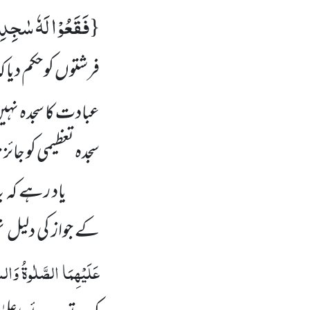
فَقَعُوْا لَهٗ سٰجِدِ
{
فرشتوں کو حکم دیا 
عبادت کا سجدہ نہی
سجدہ تعظیمی کو جائ
یاد رہے کہ 
کے جواز کی دلیل ن
عَلَیْہِمَا الصَّلٰوۃُ وَال