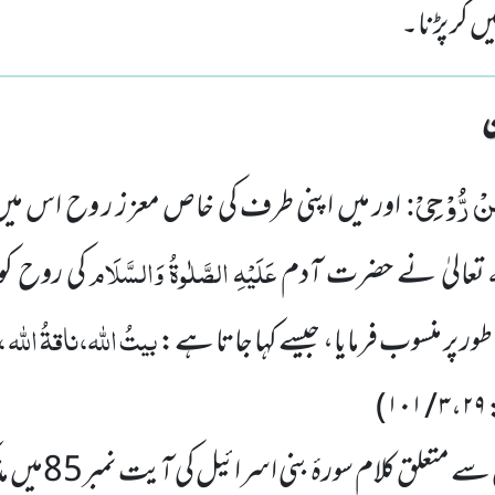
گر پڑنا۔
ْ رُّوْحِیْ
:
اور میں اپنی طرف کی خاص معز ز ر وح اس م
ہ
عَلَیْہِ الصَّلٰوۃُ وَالسَّلَام
تعالیٰ نے حضرت آدم
کی روح کو
بیتُ اللّٰہ،ناقۃُ اللّٰہ 
 پر منسوب فرمایا، جیسے کہا جاتا ہے:
)
۳،۲۹ / ۱۰۱
لق کلام سورۂ بنی اسرائیل کی آیت نمبر85میں مذکور ہے۔