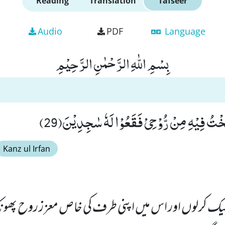
Reading
Translation
Tafseer
Audio
PDF
Language
بِسْمِ اللّٰهِ الرَّحْمٰنِ الرَّحِیْمِ
َخْتُ فِیْهِ مِنْ رُّوْحِیْ فَقَعُوْا لَهٗ سٰجِدِیْنَ(29)
Kanz ul Irfan
یک کرلوں اور اس میں اپنی طرف کی خاص معز ز روح پھو