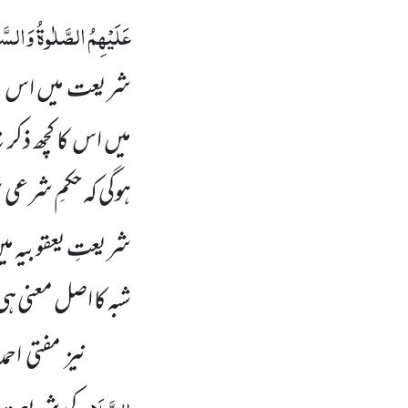
عَلَیْہِمُ الصَّلٰوۃُ وَالسّ
شریعت میں اس کے 
میں اس کا کچھ ذکر
ہوگی کہ حکمِ شرعی 
شریعتِ یعقوبیہ می
شبہ کا اصل معنی ہ
نیز مفتی احم