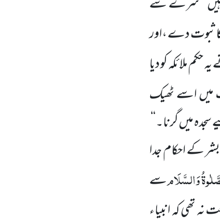
ہیں ’’ سرے سے
اثبوت دے ،اور
یہ حکم ملائکہ کو دیا
 میں اسے ٹھیک
جدہ میں گرنا۔‘‘
 بشر کے احکام جدا
صَّلٰوۃُ وَالسَّلَام
سے
 نہ تھی کہ انبیاء