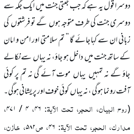
دوسرا قول یہ ہے کہ جب جنتی جنت میں ایک جگہ سے
دوسری جنت کی طرف متوجہ ہوں
گے تو فرشتوں
کی
زبانی ان سے کہاجائے گا ’’ تم سلامتی اور امن و امان
کے ساتھ جنت میں
داخل ہو جاؤ، نہ یہاں
سے نکالے
جاؤ گے نہ تمہیں
یہاں
موت آئے گی نہ تم پر کوئی
آفت رونما ہو گی ، نہ یہاں
کوئی خوف اور پریشانی ہوگی۔
روح البیان، الحجر، تحت الآیۃ:
،
،
۴ / ۴۷۱
۴۶
(
مدارک، الحجر، تحت الآیۃ:
، ص
، خازن،
۵۸۲
۴۶