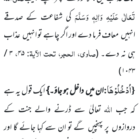
تَعَالٰی عَلَیْہِ وَاٰلِہٖ وَسَلَّمَ
کی شفاعت کے صدقے
انہیں
معاف فرما دے اور اگر چاہے تو انہیں
عذاب
صاوی، الحجر، تحت الآیۃ:
،
ہی نہ دے۔
(
۴۵
۳ /
)
۱۰۴۳
اُدْخُلُوْهَا
:
{
ان میں
داخل ہو جاؤ۔}
ایک قول یہ ہے
اللّٰہ
کہ جب
تعالیٰ سے ڈرنے والے جنت کے
دروازوں
پر پہنچیں
گے تو ان سے کہا جائے گا اور