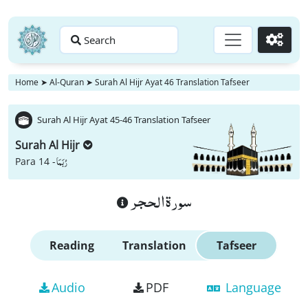
Search
Go
Home
➤
Al-Quran
➤
Surah Al Hijr Ayat 46 Translation Tafseer
Surah Al Hijr Ayat 45-46 Translation Tafseer
Surah Al Hijr
رُبَمَا
Para 14 -
سورة الحجر
Reading
Translation
Tafseer
Audio
PDF
Language