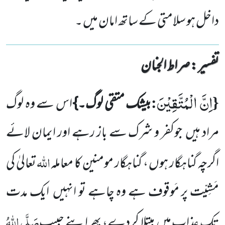
داخل ہو سلامتی کے ساتھ امان میں ۔
تفسیر : ‎صراط الجنان
اِنَّ الْمُتَّقِیْنَ
:
{
بیشک متقی لوگ۔}
اس سے وہ لوگ
مراد ہیں
جوکفر و شرک سے باز رہے اور ایمان لائے
اللّٰہ
اگرچہ گناہگار ہوں ، گناہگار مومنین کا معاملہ
تعالیٰ کی
مَشِیّت پر مَوقوف ہے وہ چاہے تو انہیں
ایک مدت
صَلَّی اللّٰہُ
تک عذاب میں
مبتلا کر دے، پھر اپنے حبیب