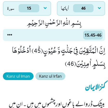
اٰياتها
سورۃ
15
46
بِسْمِ اللّٰهِ الرَّحْمٰنِ الرَّحِیْمِ
15.45-46
اِنَّ الْمُتَّقِیْنَ فِیْ جَنّٰتٍ وَّ عُیُوْنٍﭤ(45) اُدْخُلُوْهَا
بِسَلٰمٍ اٰمِنِیْنَ(46)
Kanz ul Iman
Kanz ul Irfan
کنزالایمان
بیشک ڈر والے باغوں اور چشموں میں ہیں ۔ ان میں