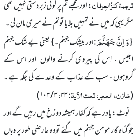
ترجمۂ
کنزُالعِرفان
: اور مجھے تم پر کوئی زبردستی نہیں تھی
مگر یہی کہ میں نے تمہیں بلایا توتم نے میری مان لی ۔
وَ اِنَّ جَهَنَّمَ
:
{
اور بیشک جہنم۔} یعنی بے شک جہنم
ابلیس ، اس کی پیروی کرنے والوں اور اس کے
گروہوں ، سب کے عذاب کے وعدے کی جگہ ہے۔
خازن، الحجر، تحت الآیۃ:
،
)
۳ / ۱۰۳
۴۳
(
نوٹ:یاد رہے کہ کفار ہمیشہ دوزخ میں رہیں گے اور
جو گناہ گار مومن جہنم میں گئے تووہ عارضی طور پر وہاں