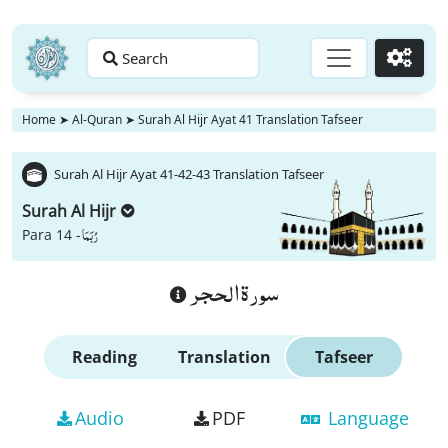
Search
Go
Home
➤
Al-Quran
➤
Surah Al Hijr Ayat 41 Translation Tafseer
Surah Al Hijr Ayat 41-42-43 Translation Tafseer
Surah Al Hijr
رُبَمَا
Para 14 -
سورة الحجر
Reading
Translation
Tafseer
Audio
PDF
Language