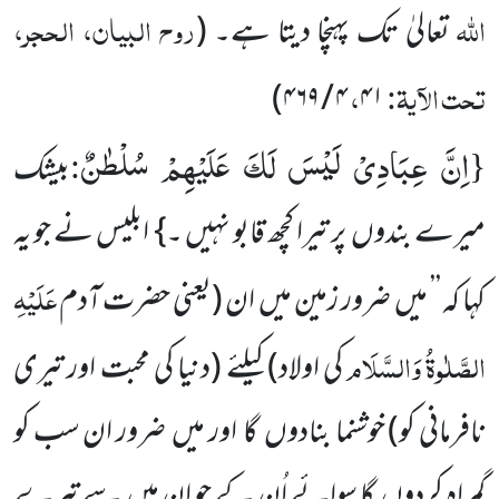
اللّٰہ
روح البیان، الحجر،
تعالیٰ تک پہنچا دیتا ہے۔
(
تحت الآیۃ:
،
)
۴ / ۴۶۹
۴۱
اِنَّ عِبَادِیْ لَیْسَ لَكَ عَلَیْهِمْ سُلْطٰنٌ
:
{
بیشک
میرے بندوں پر تیرا کچھ قابو نہیں ۔} ابلیس نے جو یہ
عَلَیْہِ
کہا کہ ’’ میں ضرور زمین میں ان
(یعنی حضرت آدم
الصَّلٰوۃُ وَالسَّلَام
کی اولاد)
کیلئے
(دنیا کی محبت اور تیری
نافرمانی کو)
خوشنما بنادوں گا اور میں ضرور ان سب کو
گمراہ کردوں گا سوائے اُن کے جو اِن میں سے تیرے