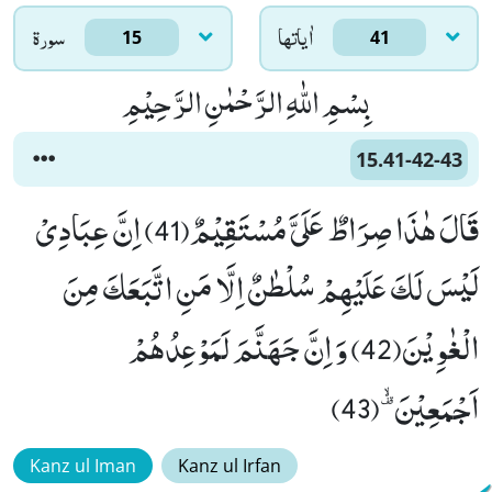
اٰياتها
سورۃ
15
41
بِسْمِ اللّٰهِ الرَّحْمٰنِ الرَّحِیْمِ
15.41-42-43
قَالَ هٰذَا صِرَاطٌ عَلَیَّ مُسْتَقِیْمٌ(41) اِنَّ عِبَادِیْ
لَیْسَ لَكَ عَلَیْهِمْ سُلْطٰنٌ اِلَّا مَنِ اتَّبَعَكَ مِنَ
الْغٰوِیْنَ(42) وَ اِنَّ جَهَنَّمَ لَمَوْعِدُهُمْ
اَجْمَعِیْنَﳜ(43)
Kanz ul Iman
Kanz ul Irfan