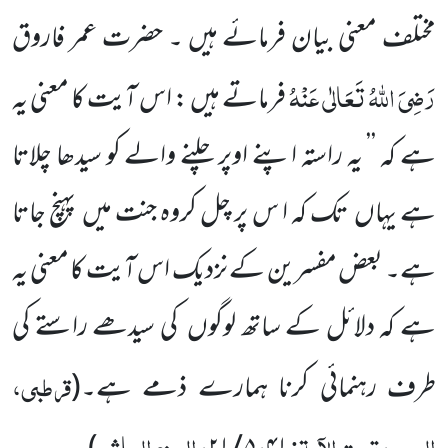
مختلف معنی بیان فرمائے ہیں ۔ حضرت عمر فاروق
رَضِیَ اللّٰہُ تَعَالٰی عَنْہُ
فرماتے ہیں : اس آیت کا معنی یہ
ہے کہ ’’ یہ راستہ اپنے اوپر چلنے والے کو سیدھا چلاتا
ہے یہاں تک کہ ا س پر چل کروہ جنت میں پہنچ جاتا
ہے۔ بعض مفسرین کے نزدیک اس آیت کا معنی یہ
ہے کہ دلائل کے ساتھ لوگوں کی سیدھے راستے کی
قرطبی،
طرف رہنمائی کرنا ہمارے ذمے ہے۔
(
الحجر، تحت الآیۃ:
،
، الجزء العاشر