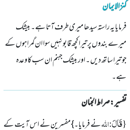
کنزالایمان
فرمایا یہ راستہ سیدھا میری طرف آتا ہے۔ بیشک
میرے بندوں پر تیرا کچھ قابو نہیں سوا ان گمراہوں کے
جو تیرا ساتھ دیں ۔ اور بیشک جہنم ان سب کا وعدہ
ہے۔
تفسیر : ‎صراط الجنان
قَالَ
{
:اللّٰہ
نے فرمایا۔}مفسرین نے اس آیت کے