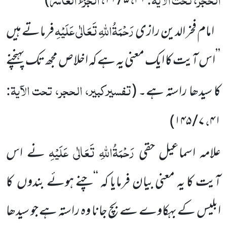
)
۵ / ۲۱
۴۱
رَحْمَۃُاللّٰہِ تَعَالٰی عَلَیْہِ
امام فخر الدین رازی
فرماتے ہیں
’’اس آیت کا ایک معنی یہ ہے کہ اخلاص مجھ تک پہنچنے
تفسیرکبیر، الحجر، تحت الآیۃ:
کا سیدھا راستہ ہے۔
(
،
)
۷ / ۱۴۵
۴۱
رَحْمَۃُاللّٰہِ تَعَالٰی عَلَیْہِ
علامہ اسماعیل حقی
نے اس
آیت کا یہ معنی بیان فرمایا کہ ‘‘چنے ہوئے بندوں کا
ابلیس کے بہکاوے سے بچ جانا وہ راستہ ہے جو سیدھا