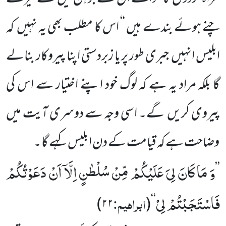
چنے ہوئے بندے ہیں ‘‘ اس کا مطلب بھی یہ نہیں کہ
ابلیس انہیں جبری طور پر یا زبردستی اپنا پیروکار بنالے
گا بلکہ مراد یہ ہے کہ لوگ خود اپنے اختیار سے اس کی
پیروی کریں گے۔ اسی وجہ سے دوسری آیت میں
وضاحت ہے کہ قیامت کے دن ابلیس کہے گا ۔
وَ مَا كَانَ لِیَ عَلَیْكُمْ مِّنْ سُلْطٰنٍ اِلَّاۤ اَنْ دَعَوْتُكُمْ
’’
فَاسْتَجَبْتُمْ لِیْ
ابراہیم:
)
۲۲
‘‘(