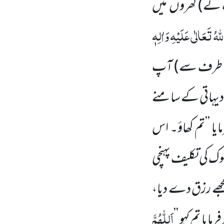
ت کے)
گھروں میں
ّٰہُ تَعَالٰی عَلَیْہِ وَاٰلِہٖ
ی طرف سے)
آپ
ے دیہاتی کے سامنے
 ’’تم کھاؤ۔ اس
ھوک کی تکلیف پہنچی
ے رزق دے دیا،
اَللّٰہُمَّ
ایا تم کہو ’’