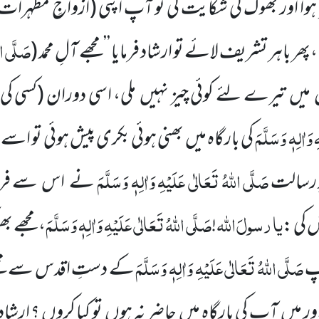
 ہوا اور بھوک کی شکایت کی تو آپ اپنی
(ازواجِ مطہرا
صَلَّی الل
باہر تشریف لائے تو ارشاد فرمایا ’’مجھے آلِ محمد
(
یں تیرے لئے کوئی چیز نہیں ملی، اسی دوران
(کسی ک
 وَاٰلِہٖ وَسَلَّمَ
کی بارگاہ میں بھنی ہوئی بکری پیش ہوئی تو اس
صَلَّی اللّٰہُ تَعَالٰی عَلَیْہِ وَاٰلِہٖ وَسَلَّمَ
رِ رسالت
نے اس سے فرمایا
یا
رسولَ
اللّٰہ
صَلَّی اللّٰہُ تَعَالٰی عَلَیْہِ وَاٰلِہٖ وَسَلَّمَ
 کی :
!
، مجھے ب
صَلَّی اللّٰہُ تَعَالٰی عَلَیْہِ وَاٰلِہٖ وَسَلَّمَ
ٓپ
کے دستِ اقدس سے مجھ
 اور میں آپ کی بارگاہ میں حاضر نہ ہوں تو کیا کروں ؟ ارشاد فرم