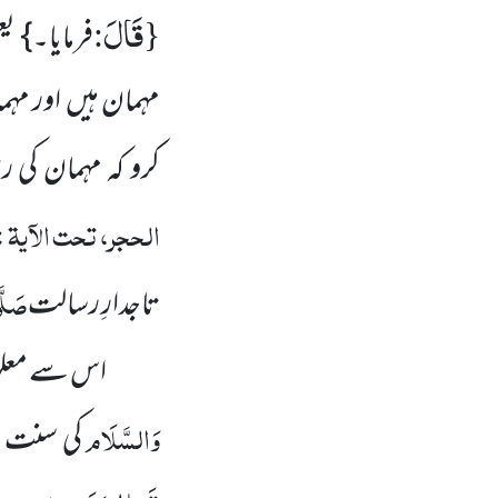
قَالَ
:
{
فرمایا۔} 
مہمان ہیں اور مہما
کرو کہ مہمان کی 
الحجر، تحت الآیۃ
:
صَلَّی
تاجدارِ رسالت
اس سے معلوم 
وَالسَّلَام
کی سنت ہے