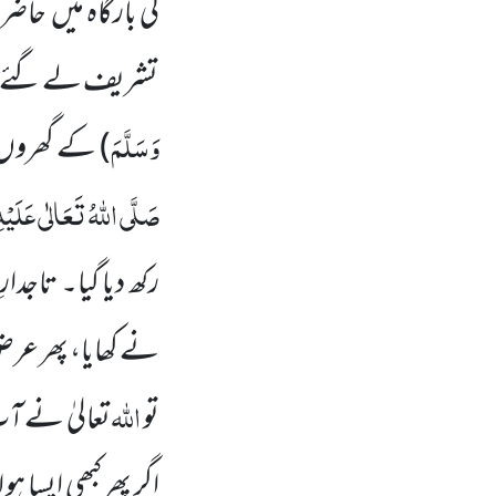
کی بارگاہ میں حاضر
تشریف لے گئے ،پھر 
وَسَلَّمَ
)
کے گھروں م
صَلَّی اللّٰہُ تَعَالٰی عَلَیْہِ
رکھ دیا گیا۔ تاجدا
نے کھایا، پھر عرض
اللّٰہ
تو
تعالیٰ نے ا
اگر پھر کبھی ایسا ہو