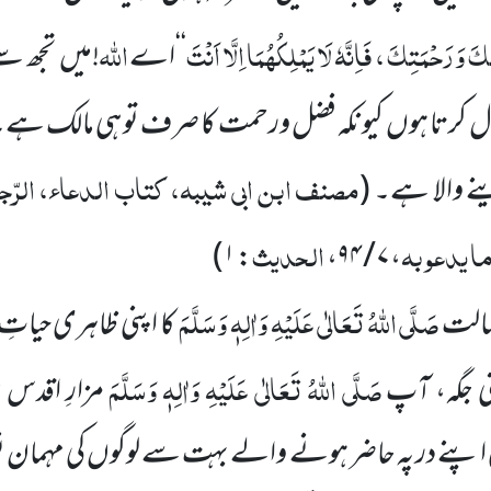
 وَرَحْمَتِکَ ، فَاِنَّہٗ لَا یَمْلِکُہُمَا اِلَّا اَنْتَ
اللّٰہ
‘‘اے
!میں تجھ س
ل کرتا ہوں کیونکہ فضل ورحمت کا صرف تو ہی مالک ہے
مصنف ابن ابی شیبہ، کتاب الدعاء، الرّج
ینے والا ہے۔
(
ا یدعو بہ
الحدیث
)
۱
:
،
۷ / ۹۴
،
صَلَّی اللّٰہُ تَعَالٰی عَلَیْہِ وَاٰلِہٖ وَسَلَّمَ
سالت
کا اپنی ظاہری حیاتِ
صَلَّی اللّٰہُ تَعَالٰی عَلَیْہِ وَاٰلِہٖ وَسَلَّمَ
نی جگہ، آپ
مزارِ اقدس
اپنے در پہ حاضر ہونے والے بہت سے لوگوں کی مہمان ن