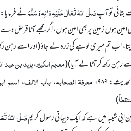
صَلَّی اللّٰہُ تَعَالٰی عَلَیْہِ وَاٰلِہٖ وَسَلَّمَ
ا
ت بتائی تو آپ
نے فرمایا:
امین ہوں زمین پر بھی امین ہوں،اگر مجھے آٹا قرض دے دیتا 
یتا، اب تم میری لوہے کی زرہ لے جاؤ
(اور اسے رہن رکھ
معجم الکبیر، یزید بن عبد الل
ے رہن رکھ کر آٹا لے آیا)
(
معرفۃ الصحابہ، باب الالف، اسلم ابو
الحدیث:
۹۸۹
،
قطاً
)
صَلَّی اللّٰہُ تَعَال
ی شیبہ میں ہے کہ ایک دیہاتی رسول کریم