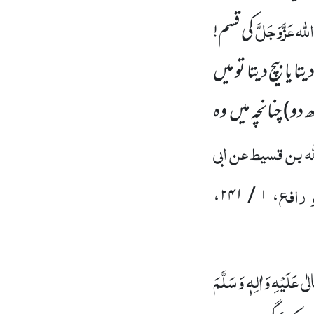
للّٰہ
عَزَّوَجَلَّ
کی قسم!
یا بیچ دیتا تو میں
 دو)
چنانچہ میں وہ
ّٰہ بن قسیط عن ابی
 رافع
،
۱ / ۲۴۱
،
ٰی عَلَیْہِ وَاٰلِہٖ وَسَلَّمَ