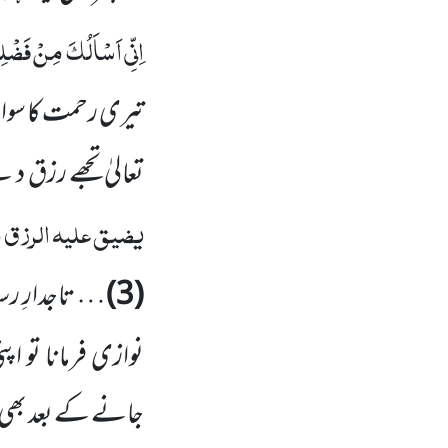
اِنِّی اَسْاَلُکَ مِنْ فَضْلِکَ
تیری رحمت کا سوا
تعالیٰ تجھے رزق د
یضیق علیہ الرزق م
(3)
… تاجدارِ ر
نوازی فرمانا تو اپ
جانے کے بعد بھی 