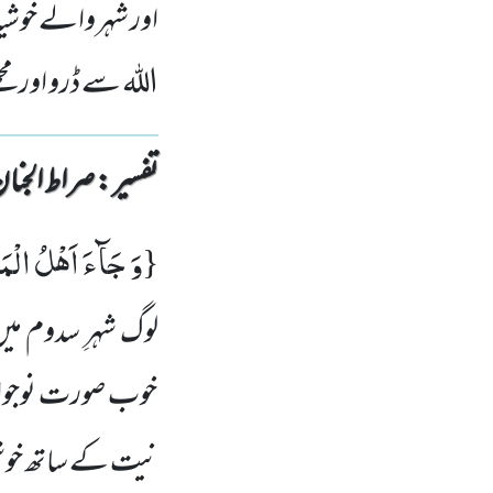
اور شہر والے خوشی
اللہ سے ڈرو اور مجھ
تفسیر : ‎صراط الجنان
وَ جَآءَ اَهْلُ الْمَد
{
لوگ شہرِ سدوم م
خوب صورت نوجوانو
نیت کے ساتھ خوش