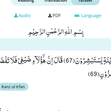
Reading
Translation
Tafseer
Audio
PDF
Language
بِسْمِ اللّٰهِ الرَّحْمٰنِ الرَّحِیْمِ
زُوْنِ(69)
Kanz ul Irfan