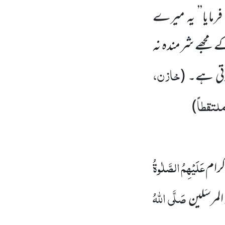
رمایا’’ یہ میرے
کے مجھے شرمندہ نہ
خازن،
ہوتی ہے۔
(
لتقطاً
)
عَلَیْہِمُ الصَّلٰوۃُ
کرام
صَلَّی اللّٰہُ
لمرسَلین