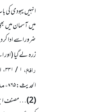
انہیں یہودی کی با
میں آسمان میں بھی 
ضرور اسے ادا کر د
زرہ لے گیا
(اور اس
رافع،
۱ / ۳۳۱
، 
ملت
الحدیث:
۸۶۵
،
(2)
…مصنف ابن اب