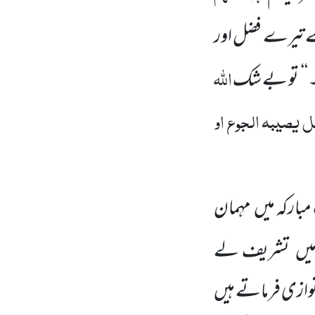
ے تیرے فضل اور
اللّٰہ
۔‘‘ تو بے شک
ل یصیبہ الجوع او
 مبارکہ میں مہمان
 میں تشریف لے
وازی فرماتے ہیں