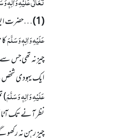
تَعَالٰی عَلَیْہِ وَاٰلِہٖ وَسَل
(1)
…حضرت ابو 
عَلَیْہِ وَاٰلِہٖ وَسَلَّمَ
کا 
چیز نہ تھی جس سے
ایک یہودی شخص ک
عَلَیْہِ وَاٰلِہٖ وَسَلَّمَ
)
تم
نظر آنے تک آٹ
چیز رہن نہ رکھو گ