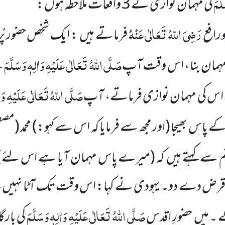
َّمَ
کی مہمان نوازی کے 3 واقعات ملاحظہ ہوں :
رَضِیَ اللّٰہُ تَعَالٰی عَنْہُ
رافع
فرماتے ہیں : ایک شخص حضور پُر 
صَلَّی اللّٰہُ تَعَالٰی عَلَیْہِ وَاٰلِہٖ وَسَلَّمَ
مہمان بنا ، اس وقت آپ
ک
صَلَّی اللّٰہُ تَعَالٰی عَلَیْہِ وَا
 اس کی مہمان نوازی فرماتے، آپ
ے پاس بھیجا
(اور مجھ سے فرمایا کہ اس سے کہو:)
محمد
(مصط
 سے کہتے ہیں کہ
(میرے پاس مہمان آیا ہے اس لئے)
ا قرض دے دو۔ یہودی نے کہا: اس وقت تک آٹا نہیں 
صَلَّی اللّٰہُ تَعَالٰی عَلَیْہِ وَاٰلِہٖ وَسَلَّمَ
ے ۔ میں حضورِ اقدس
کی بارگ