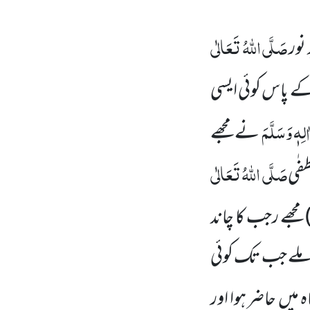
صَلَّی اللّٰہُ تَعَالٰی
نور
ے پاس کوئی ایسی
ٰلِہٖ وَسَلَّمَ
نے مجھے
صَلَّی اللّٰہُ تَعَالٰی
فٰی
مجھے رجب کا چاند
ملے جب تک کوئی
اہ میں حاضر ہوا اور