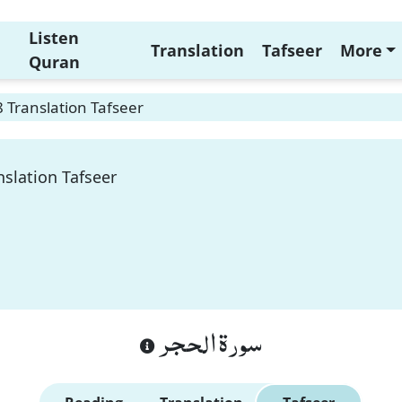
Listen
Translation
Tafseer
More
Quran
8 Translation Tafseer
nslation Tafseer
سورة الحجر