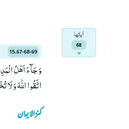
اٰياتها
68
15.67-68-69
اتَّقُوا اللّٰهَ وَ لَا تُخْ
کنزالایمان