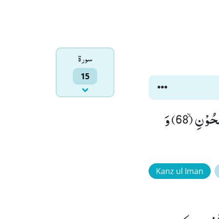
سورۃ
15
وَ جَآءَ اَهْلُ الْمَدِیْنَةِ یَسْتَبْشِرُوْنَ(67) قَالَ اِنَّ هٰۤؤُلَآءِ ضَیْفِیْ فَلَا تَفْضَحُوْنِۙ (68) وَ
Kanz ul Iman