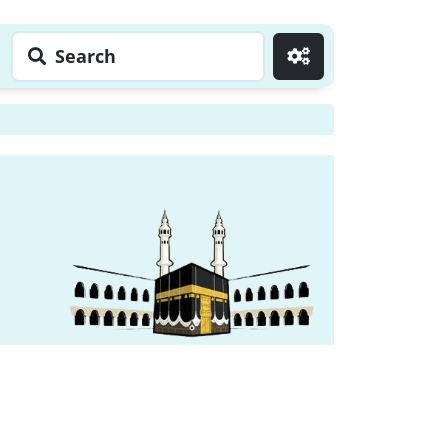
Search
Go