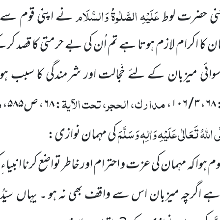
عَلَیْہِ الصَّلٰوۃُ وَالسَّلَام
یعنی حضرت لوط
نے اپنی قوم سے ف
ن کا اکرام لازم ہوتا ہے تم اُن کی بے حرمتی کا قصد کر
رسوائی میزبان کے لئے خَجالت اور شرمندگی کا سبب 
مدارک، الحجر، تحت الآیۃ
م
۶۸
،
۳ / ۱۰۶
،
:
۶۸
، ص
۵۸۵
،
 اللّٰہُ تَعَالٰی عَلَیْہِ وَاٰلِہٖ وَسَلَّمَ
کی مہمان نوازی:
ہوا کہ مہمان کی عزت و احترام اور خاطر تواضع کرنا انبیاءِ
 اگرچہ میزبان اس سے واقف بھی نہ ہو ۔ یہاں سیّدُ ا