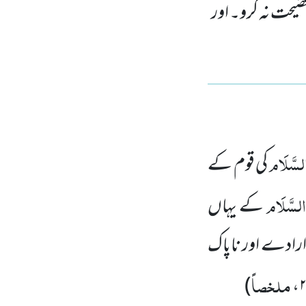
یحت نہ کرو۔ اور
َالسَّلَام
کی قوم کے
وَالسَّلَام
کے یہاں
ارادے اور ناپاک
ملخصاً
)
،