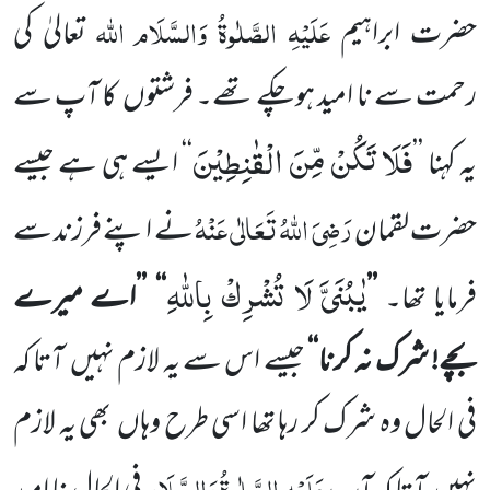
عَلَیْہِ الصَّلٰوۃُ وَالسَّلَام
اللّٰہ
حضرت ابراہیم
تعالیٰ کی
رحمت سے نا امید
ہوچکے تھے۔ فرشتوں
کا آپ سے
فَلَا تَكُنْ مِّنَ الْقٰنِطِیْنَ
یہ کہنا ’’
‘‘ ایسے ہی ہے جیسے
رَضِیَ اللّٰہُ تَعَالٰی عَنْہُ
حضرت لقمان
نے اپنے فرزند سے
یٰبُنَیَّ لَا تُشْرِكْ بِاللّٰهِ
فرمایا تھا۔
’’
‘‘
’’
اے میرے
بچے! شرک نہ کرنا‘‘
جیسے اس سے یہ لازم نہیں
آتا کہ
فی الحال وہ شرک کر رہا تھا اسی طرح وہاں
بھی یہ لازم
عَلَیْہِ الصَّلٰوۃُ وَالسَّلَام