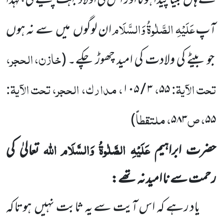
کے ہاں
بیٹا پیدا ہوگا اور اس کی اولاد بہت پھیلے گی، لہٰذا
عَلَیْہِ الصَّلٰوۃُ وَالسَّلَام
آپ
ان لوگوں
میں
سے نہ ہوں
خازن، الحجر،
جو بیٹے کی ولادت کی امید چھوڑ چکے۔
(
تحت الآیۃ:
،
، مدارک، الحجر، تحت الآیۃ:
۳ / ۱۰۵
۵۵
، ص
، ملتقطاً
)
۵۸۳
۵۵
عَلَیْہِ الصَّلٰوۃُ وَالسَّلَام
اللّٰہ
حضرت ابراہیم
تعالیٰ کی
رحمت سے نا امید نہ تھے:
یاد رہے کہ اس آیت سے یہ ثابت نہیں
ہوتا کہ