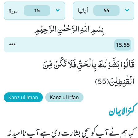
اٰياتها
سورۃ
15
55
بِسْمِ اللّٰهِ الرَّحْمٰنِ الرَّحِیْمِ
15.55
قَالُوْا بَشَّرْنٰكَ بِالْحَقِّ فَلَا تَكُنْ مِّنَ
الْقٰنِطِیْنَ(55)
Kanz ul Iman
Kanz ul Irfan
کنزالایمان
کہا ہم نے آپ کو سچی بشارت دی ہے آپ ناامید نہ