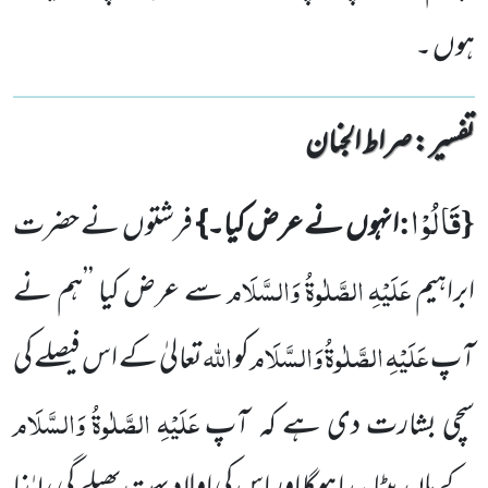
ہوں ۔
تفسیر : ‎صراط الجنان
قَالُوْا
:
{
انہوں
نے عرض کیا۔}
فرشتوں
نے حضرت
عَلَیْہِ الصَّلٰوۃُ وَالسَّلَام
ابراہیم
سے عرض کیا ’’ہم نے
عَلَیْہِ الصَّلٰوۃُ وَالسَّلَام
اللّٰہ
آپ
کو
تعالیٰ کے اس فیصلے کی
عَلَیْہِ الصَّلٰوۃُ وَالسَّلَام
سچی بشارت دی ہے کہ
آپ