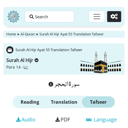
Search
Go
Home
➤
Al-Quran
➤
Surah Al Hijr Ayat 55 Translation Tafseer
Surah Al Hijr Ayat 55 Translation Tafseer
Surah Al Hijr
رُبَمَا
Para 14 -
سورة الحجر
Reading
Translation
Tafseer
Audio
PDF
Language