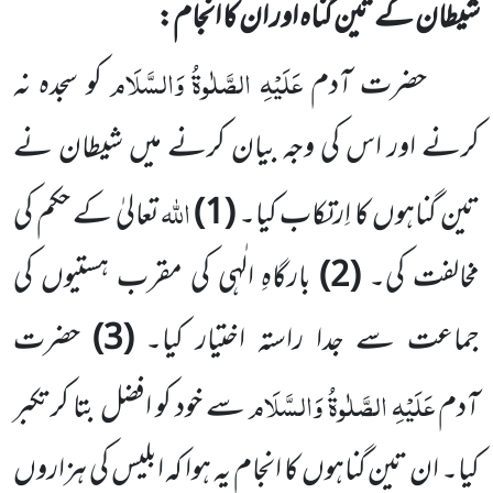
شیطان کے تین گناہ اور ان کا انجام:
عَلَیْہِ الصَّلٰوۃُ وَالسَّلَام
حضرت آدم
کو سجدہ نہ
کرنے اور اس کی وجہ بیان کرنے میں شیطان نے
اللّٰہ
تین گناہوں کا اِرتکاب کیا۔
(1)
تعالیٰ کے حکم کی
مخالفت کی۔
(2)
بارگاہِ الٰہی کی مقرب ہستیوں کی
جماعت سے جدا راستہ اختیار کیا۔
(3)
حضرت
عَلَیْہِ الصَّلٰوۃُ وَالسَّلَام
آدم
سے خود کو افضل بتا کر تکبر
کیا۔ ان تین گناہوں کا انجام یہ ہوا کہ ابلیس کی ہزاروں