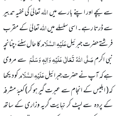
اللّٰہ
سے بچے اور اپنے بارے میں
تعالیٰ کی خفیہ تدبیر
اللّٰہ
سے ڈرتا رہے۔ اسی سلسلے میں
تعالیٰ کے مقرب
عَلَیْہِ السَّلَام
فرشتے حضرت جبرئیل
کا حال سنئے،چنانچہ
صَلَّی اللّٰہُ تَعَالٰی عَلَیْہِ وَاٰلِہٖ وَسَلَّمَ
نبی اکرم
سے مروی
عَلَیْہِ السَّلَام
ہے کہ آپ نے حضرت جبرائیل
کو دیکھا
کہ
( ابلیس کے انجام سے عبرت گیر ہو کر)
کعبۂ مشرفہ
کے پردہ سے لپٹ کر نہایت گریہ وزاری کے ساتھ