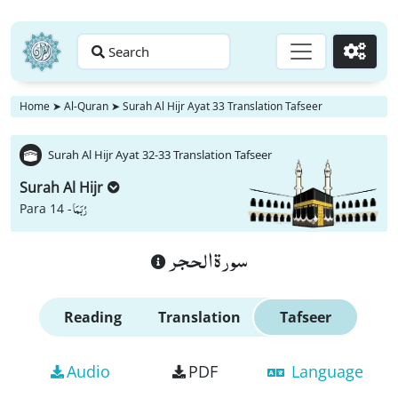
Search
Go
Home
➤
Al-Quran
➤
Surah Al Hijr Ayat 33 Translation Tafseer
Surah Al Hijr Ayat 32-33 Translation Tafseer
Surah Al Hijr
رُبَمَا
Para 14 -
سورة الحجر
Reading
Translation
Tafseer
Audio
PDF
Language