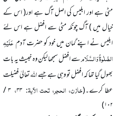
مٹی ہے اور ابلیس کی اصل آگ ہے اور
( اس کے
خیال میں )
آگ چونکہ مٹی سے افضل ہے اس لئے
عَلَیْہِ
ابلیس نے اپنے گمان میں خود کو حضرت آدم
الصَّلٰوۃُ وَالسَّلَام
سے افضل سمجھا لیکن وہ خبیث یہ بات
اللّٰہ
بھول گیا تھا کہ افضل تو وہی ہے جسے
تعالیٰ فضیلت
خازن، الحجر، تحت الآیۃ:
،
عطا کرے۔
(
۳۳
۳ /
)
۱۰۲