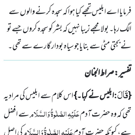
فرمایا اے ابلیس تجھے کیا ہوا کہ سجدہ کرنے والوں سے
الگ رہا۔ بولا مجھے زیبا نہیں کہ بشر کو سجدہ کروں جسے تو
نے بجتی مٹی سے بنایا جو سیاہ بودار گارے سے تھی۔
تفسیر : ‎صراط الجنان
قَالَ
:
{
ابلیس نے کہا۔}
اس کلام سے ابلیس کی مراد یہ
عَلَیْہِ الصَّلٰوۃُ وَالسَّلَام
تھی کہ وہ حضرت آدم
سے افضل
عَلَیْہِ الصَّلٰوۃُ وَالسَّلَام
ہے، کیونکہ حضرت آدم
کی اصل