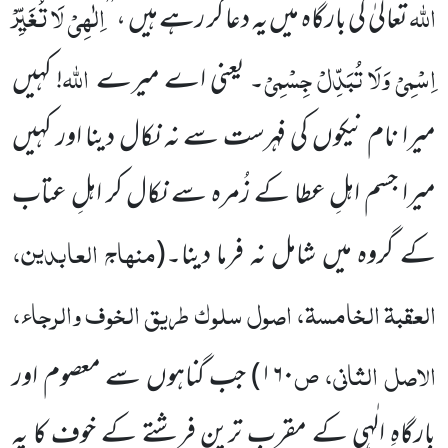
اللّٰہ
اِلٰھِیْ لَا تُغَیِّرْ
تعالیٰ کی بارگاہ میں یہ دعا کر رہے ہیں ، ’’
اِسْمِیْ وَلَا تُبَدِّلْ جِسْمِیْ
اللّٰہ
۔ یعنی اے میرے
! کہیں
میرا نام نیکوں کی فہرست سے نہ نکال دینا اور کہیں
میرا جسم اہلِ عطا کے زُمرہ سے نکال کر اہلِ عتاب
منہاج العابدین،
کے گروہ میں شامل نہ فرما دینا۔
(
العقبۃ الخامسۃ، اصول سلوک طریق الخوف والرجا
ء
،
الاصل الثانی، ص
۱۶۰
)
جب گناہوں سے معصوم اور
بارگاہِ الٰہی کے مقرب ترین فرشتے کے خوف کا یہ