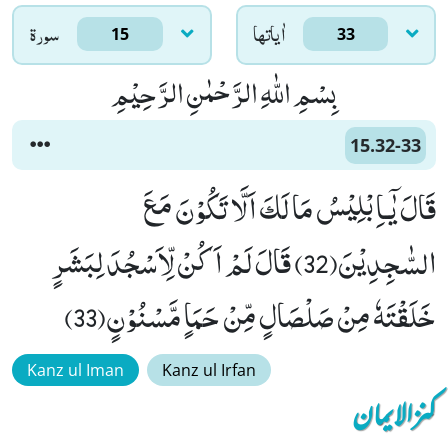
اٰياتها
سورۃ
15
33
بِسْمِ اللّٰهِ الرَّحْمٰنِ الرَّحِیْمِ
15.32-33
قَالَ یٰۤـاِبْلِیْسُ مَا لَكَ اَلَّا تَكُوْنَ مَعَ
السّٰجِدِیْنَ(32) قَالَ لَمْ اَكُنْ لِّاَسْجُدَ لِبَشَرٍ
خَلَقْتَهٗ مِنْ صَلْصَالٍ مِّنْ حَمَاٍ مَّسْنُوْنٍ(33)
Kanz ul Iman
Kanz ul Irfan
کنزالایمان