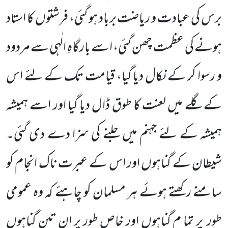
برس کی عبادت و ریاضت برباد ہو گئی، فرشتوں کا استاد
ہونے کی عظمت چھن گئی، اسے بارگاہِ الٰہی سے مردود
و رسوا کر کے نکال دیا گیا، قیامت تک کے لئے اس
کے گلے میں لعنت کا طوق ڈال دیا گیا اور اسے ہمیشہ
ہمیشہ کے لئے جہنم میں جلنے کی سزا دے دی گئی۔
شیطان کے گناہوں اور اس کے عبرت ناک انجام کو
سامنے رکھتے ہوئے ہر مسلمان کو چاہئے کہ وہ عمومی
طور پر تما م گناہوں اور خاص طور پر ان تین گناہوں