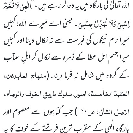
اللّٰہ
اِلٰھِیْ لَا تُغَیِّرْ
تعالیٰ کی بارگاہ میں یہ دعا کر رہے ہیں ، ’’
اِسْمِیْ وَلَا تُبَدِّلْ جِسْمِیْ
اللّٰہ
۔ یعنی اے میرے
! کہیں
میرا نام نیکوں کی فہرست سے نہ نکال دینا اور کہیں
میرا جسم اہلِ عطا کے زُمرہ سے نکال کر اہلِ عتاب
منہاج العابدین،
کے گروہ میں شامل نہ فرما دینا۔
(
العقبۃ الخامسۃ، اصول سلوک طریق الخوف والرجا
ء
،
الاصل الثانی، ص
۱۶۰
)
جب گناہوں سے معصوم اور
بارگاہِ الٰہی کے مقرب ترین فرشتے کے خوف کا یہ