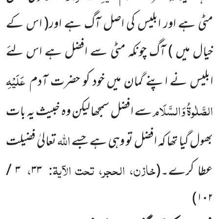
مٹی ہے اور ابلیس کی اصل آگ ہے اور
( اس کے
خیال میں )
آگ چونکہ مٹی سے افضل ہے اس لئے
عَلَیْہِ
ابلیس نے اپنے گمان میں خود کو حضرت آدم
الصَّلٰوۃُ وَالسَّلَام
سے افضل سمجھا لیکن وہ خبیث یہ بات
اللّٰہ
بھول گیا تھا کہ افضل تو وہی ہے جسے
تعالیٰ فضیلت
خازن، الحجر، تحت الآیۃ:
،
عطا کرے۔
(
۳۳
۳ /
)
۱۰۲