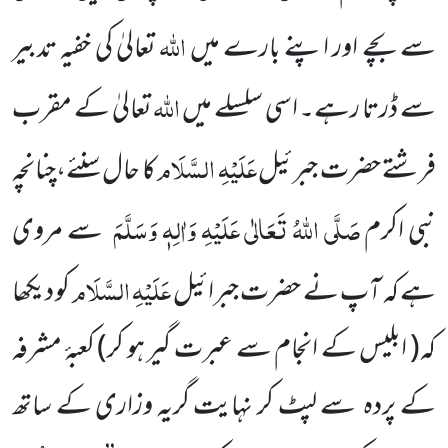
اللّٰہ
سے بچے اور اپنے بارے میں
تعالیٰ کی خفیہ تدبیر
اللّٰہ
سے ڈرتا رہے۔ اسی سلسلے میں
تعالیٰ کے مقرب
عَلَیْہِ السَّلَام
فرشتے حضرت جبرئیل
کا حال سنئے،چنانچہ
صَلَّی اللّٰہُ تَعَالٰی عَلَیْہِ وَاٰلِہٖ وَسَلَّمَ
نبی اکرم
سے مروی
عَلَیْہِ السَّلَام
ہے کہ آپ نے حضرت جبرائیل
کو دیکھا
کہ
( ابلیس کے انجام سے عبرت گیر ہو کر)
کعبۂ مشرفہ
کے پردہ سے لپٹ کر نہایت گریہ وزاری کے ساتھ