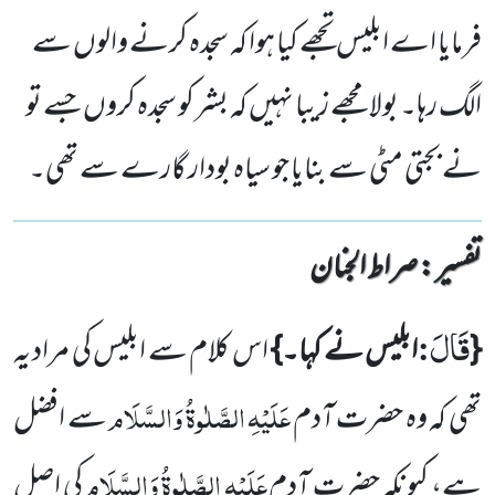
فرمایا اے ابلیس تجھے کیا ہوا کہ سجدہ کرنے والوں سے
الگ رہا۔ بولا مجھے زیبا نہیں کہ بشر کو سجدہ کروں جسے تو
نے بجتی مٹی سے بنایا جو سیاہ بودار گارے سے تھی۔
تفسیر : ‎صراط الجنان
قَالَ
:
{
ابلیس نے کہا۔}
اس کلام سے ابلیس کی مراد یہ
عَلَیْہِ الصَّلٰوۃُ وَالسَّلَام
تھی کہ وہ حضرت آدم
سے افضل
عَلَیْہِ الصَّلٰوۃُ وَالسَّلَام
ہے، کیونکہ حضرت آدم
کی اصل