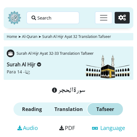
Search
Go
Home
➤
Al-Quran
➤
Surah Al Hijr Ayat 32 Translation Tafseer
Surah Al Hijr Ayat 32-33 Translation Tafseer
Surah Al Hijr
رُبَمَا
Para 14 -
سورة الحجر
Reading
Translation
Tafseer
Audio
PDF
Language