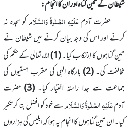
شیطان کے تین گناہ اور ان کا انجام:
عَلَیْہِ الصَّلٰوۃُ وَالسَّلَام
حضرت آدم
کو سجدہ نہ
کرنے اور اس کی وجہ بیان کرنے میں شیطان نے
اللّٰہ
تین گناہوں کا اِرتکاب کیا۔
(1)
تعالیٰ کے حکم کی
مخالفت کی۔
(2)
بارگاہِ الٰہی کی مقرب ہستیوں کی
جماعت سے جدا راستہ اختیار کیا۔
(3)
حضرت
عَلَیْہِ الصَّلٰوۃُ وَالسَّلَام
آدم
سے خود کو افضل بتا کر تکبر
کیا۔ ان تین گناہوں کا انجام یہ ہوا کہ ابلیس کی ہزاروں