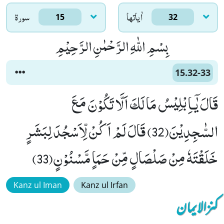
اٰياتها
سورۃ
15
32
بِسْمِ اللّٰهِ الرَّحْمٰنِ الرَّحِیْمِ
15.32-33
قَالَ یٰۤـاِبْلِیْسُ مَا لَكَ اَلَّا تَكُوْنَ مَعَ
السّٰجِدِیْنَ(32) قَالَ لَمْ اَكُنْ لِّاَسْجُدَ لِبَشَرٍ
خَلَقْتَهٗ مِنْ صَلْصَالٍ مِّنْ حَمَاٍ مَّسْنُوْنٍ(33)
Kanz ul Iman
Kanz ul Irfan
کنزالایمان