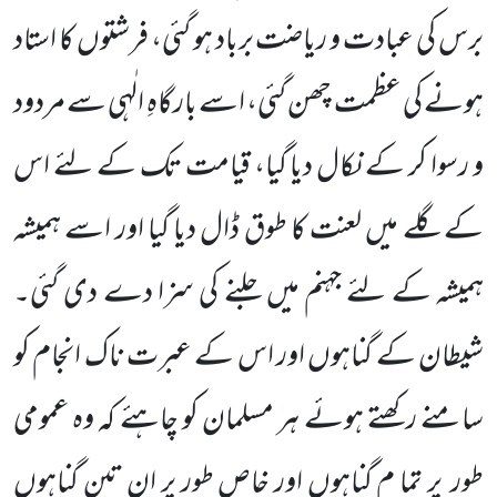
برس کی عبادت و ریاضت برباد ہو گئی، فرشتوں کا استاد
ہونے کی عظمت چھن گئی، اسے بارگاہِ الٰہی سے مردود
و رسوا کر کے نکال دیا گیا، قیامت تک کے لئے اس
کے گلے میں لعنت کا طوق ڈال دیا گیا اور اسے ہمیشہ
ہمیشہ کے لئے جہنم میں جلنے کی سزا دے دی گئی۔
شیطان کے گناہوں اور اس کے عبرت ناک انجام کو
سامنے رکھتے ہوئے ہر مسلمان کو چاہئے کہ وہ عمومی
طور پر تما م گناہوں اور خاص طور پر ان تین گناہوں