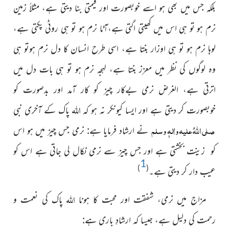
بلکہ جس میں بھی ہو اسے خوبصورت اور قیمتی بنا دیتی ہے، مثلاً زمین
نرم ہو تو ہی اس میں کھیتی اگتی ہے،آٹا نرم ہو تو ہی روٹی پکتی ہے،
لوہا نرم ہو تو ہی اوزار بنتا ہے، اسی طرح انسان کا دل نرم ہوتو ہی
وہ لوگوں کی نظر میں معزز بنتا ہے، لہجہ نرم ہو تو ہی بات دل میں
اترتی ہے، الغرض نرمی بےکار چیز کو کار آمد اور بدصورت کو
اللہ
خوبصورت کر دیتی ہے اور ایسا کیونکر نہ ہو کہ
پاک کے آخری نبی
صلی اللہُ علیہ واٰلہٖ وسلم
نے ارشاد فرمایا ہے: نرمی جس چیز میں ہو اس
کو زینت بخشتی ہے اور جس چیز سے نرمی نکال لی جاتی ہے اس کو
1
)
(
عیب دار کر دیتی ہے۔
اللہ
مزاج میں نرمی، شفقت اور محبت کا ہونا
پاک کی نعمت و
رحمت کی دلیل ہے، جیسا کہ ارشادِ باری ہے: