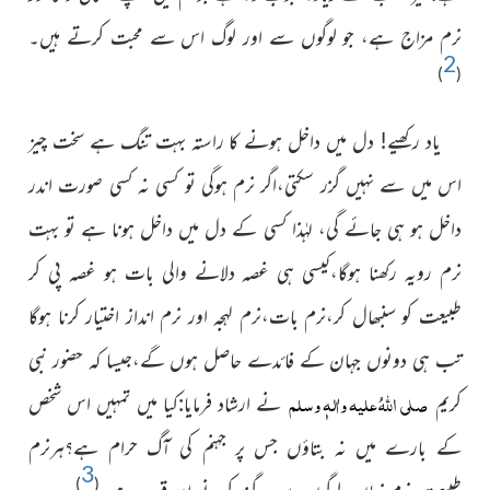
نرم مزاج ہے، جو لوگوں سے اور لوگ اس سے محبت کرتے ہیں۔
2
)
(
یاد رکھیے! دل میں داخل ہونے کا راستہ بہت تنگ ہے سخت چیز
اس میں سے نہیں گزر سکتی،اگر نرم ہوگی تو کسی نہ کسی صورت اندر
داخل ہو ہی جائے گی، لہٰذا کسی کے دل میں داخل ہونا ہے تو بہت
نرم رویہ رکھنا ہوگا،کیسی ہی غصہ دلانے والی بات ہو غصہ پی کر
طبیعت کو سنبھال کر،نرم بات،نرم لہجہ اور نرم انداز اختیار کرنا ہوگا
تب ہی دونوں جہان کے فائدے حاصل ہوں گے،جیسا کہ حضور نبی
صلی اللہُ علیہ واٰلہٖ وسلم
کریم
نے ارشاد فرمایا:کیا میں تمہیں اس شخص
کے بارے میں نہ بتاؤں جس پر جہنم کی آگ حرام ہے؟ہرنرم
3
)
(