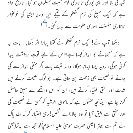
شیدائی بنا اور اپنی پوری تاتاری قوم سمیت مسلمان ہو گیا۔تاریخ گواہ
ہے کہ ایک مبلغ کی نرم گفتگو کے نتیجے میں وسطِ ایشیا کی خونخوار
4
)
(
تاتاری سلطنت اسلامی حکومت سے بدل گئی۔
دیکھا آپ نے! ایک نرم گفتگو نے کتنا پیارا اثر دکھایا۔ بات یہ
ہے کہ سمجھانے کا انداز کیسا ہے؟اس کے لیے قوتِ برداشت پیدا
کرنی ہوگی، رویہ اچھا اپنانا ہوگا، ورنہ مثبت بات اگر منفی انداز سے کی
جائے تو نصیحت بھی زحمت بن جاتی ہے۔ جو لوگ نصیحت کرنے میں
شدت اور سختی اختیار کرتے ہیں، ان کو اس واقعے سے سبق حاصل
کرنا چاہیے، چنانچہ منقول ہے کہ مامونُ الرشید کو کسی نے نصیحت کی
اللہ
اور سختی سے پیش آیا تو وہ بولا:اے شخص!نرمی اختیار کر کہ
پاک
نے تم سے بہتر (یعنی حضرت موسیٰ علیہ السلام)کو مجھ سے بدتر(یعنی
5