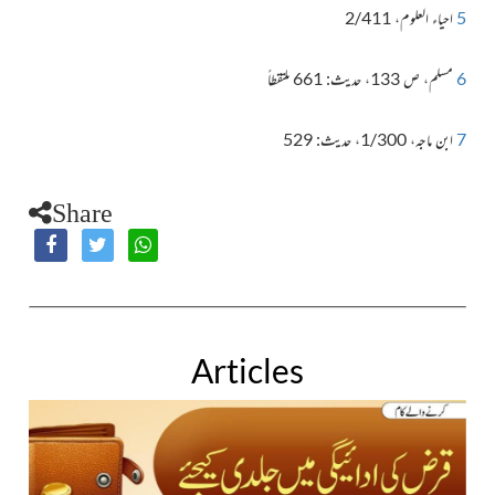
5
احیاء العلوم، 2/411
6
مسلم، ص 133، حدیث: 661 ملتقطاً
7
ابن ماجہ، 1/300، حدیث:
529
Share
Articles