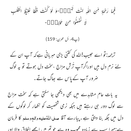
فَبِمَا رَحْمَةٍ مِّنَ اللّٰهِ لِنْتَ لَهُمْۚ-وَ لَوْ كُنْتَ فَظًّا غَلِیْظَ الْقَلْبِ
لَا نْفَضُّوْا مِنْ حَوْلِكَ۪-
(پ4،
اٰل عمرٰن: 159)
اللہ
ترجمہ:تو اے حبیب!
کی کتنی بڑی مہربانی ہےکہ آپ ان کے
لئے نرم دل ہیں اوراگرآپ تُرش مزاج ،سخت دل ہوتے تو یہ لوگ
ضرور آپ کےپاس سے بھاگ جاتے۔
یہ بات عام مشاہدے میں بھی دیکھی جا سکتی ہے کہ سخت مزاج
سے لوگ دور ہی رہتے ہیں جبکہ نرمی شخصیت کو نکھار كر لوگوں کے
صلی اللہُ علیہ واٰلہٖ وسلم
دل میں جگہ بنا دیتی ہے۔پیارے آقا
كا فرمان
ہے:میرا سب سے زیادہ محبوب وہ ہے جو تم میں اچھے اخلاق والا اور