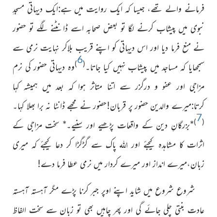
فرمانے والے تھے، جیسا کہ ایک روایت میں ہے:ایک دیہاتی مسجدِ
نبوی میں پیشاب کرنے لگا تو بعض صحابہ اسے ڈانٹنے لگے تو حضور
نے منع فرما دیا اور اس دیہاتی کو اپنے قریب بلاکر نہایت نرمی سے
6
)
(
سمجھایا کہ مساجد میں پیشاب نہیں کیا جاتا۔
وہ دیہاتی حضور کی نرم
مزاجی اور عفو و درگزر سے اتنا متاثر ہوا کہ بعد میں ہمیشہ کہا
کرتا:میرے والدین حضور پر قربان!حضور نے مجھے ڈانٹا نہ برا بھلا کہا۔
7
)
(
*
بزرگانِ دین کے واقعات پڑھیے اور سنیے۔
*
سخت مزاجی کے
اللہ
اثرات کا مشاہدہ کیجئے اور
پاک سے گڑگڑا کر دعا کیجئے کہ میری
زبان،میرے انداز اور میرے کردار میں نرمی عطا فرما دے!
شروع شروع میں شاید اپنے اوپر جبر کرنا پڑے مگر آہستہ آہستہ
عادت بنتی چلی جائے گی اور پھر چاہیں بھی تو زبان سے سخت الفاظ