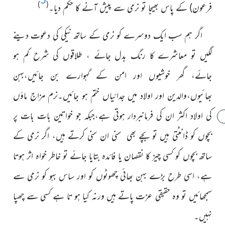
)
(
فرعون) کے پاس بھیجا تو نرمی سے پیش آنے کا حکم دیا۔
اگر ہم سب ایک دوسرے کو نرمی کے ساتھ نیکی کی دعوت دینے
لگیں تو معاشرے کا رنگ بدل جائے ، طلاقوں کی شرح کم ہو
جائے، گھر خوشیوں اور امن کے گہوارے بن جائیں،بہن
بھائیوں،والدین اور اولاد میں جدائیاں ختم ہو جائیں۔نرم مزاج ماؤں
کی اولاد اکثر ان کی فرمانبردار ہوتی ہے،جبکہ جو خواتین بات بات پر
بچوں کو ڈانٹتی ہیں تو بچے بھی سنی ان سنی کرتے ہیں، اگر نرمی کے
ساتھ بچوں کو کسی چیز کا نقصان یا فائدہ بتایا جائے تو خاطر خواہ اثر ہوتا
ہے، اسی طرح بڑے بہن بھائی چھوٹوں کو اور ساس بہو کو نرمی سے
سمجھائیں تو وہ حقیقی عزت پاتے ہیں ورنہ کیا ہو تا ہے کسی سے چھپا
نہیں۔