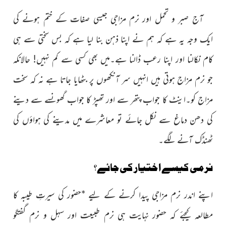
آج صبر و تحمل اور نرم مزاجی جیسی صفات کے ختم ہونے کی
ایک وجہ یہ ہے کہ ہم نے اپنا ذہن بنا لیا ہے کہ بس سختی سے ہی
کام نکالنا اور اپنا رعب ڈالنا ہے۔میں بھی کسی سے کم نہیں! حالانکہ
جو نرم مزاج ہوتی ہیں انہیں سر آنکھوں پر بٹھایا جاتا ہے نہ کہ سخت
مزاج کو۔اینٹ کا جواب پتھر سے اور تھپڑ کا جواب گھونسے سے دینے
کی دھن دماغ سے نکل جائے تو معاشرے میں مدینے کی ہواؤں کی
ٹھنڈک آنے لگے۔
نرمی کیسے اختیار کی جائے؟
اپنے اندر نرم مزاجی پیدا کرنے کے لیے
*
حضور کی سیرتِ طیبہ کا
مطالعہ کیجئے کہ حضور نہایت ہی نرم طبیعت اور سہل و نرم گفتگو