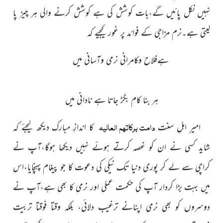
نہیں نکل پائیں گے،بات کوشش کی ہے کوشش
کرنے والی ہر چیز پا
لیتی ہے۔نرم مزاجی کے فوائد پر غور کیجیے کہ
ہےفلاح وکامرانی نرمی وآسانی میں
ہر بنا کام بگڑ جاتا ہے نادانی میں
دامت برکاتہم العالیہ
امیرِ اہلِ سنت
کا اندازِ مبارک دیکھ لیجئے کہ
شاید کسی نے ان کو غصہ کرتے ہوئے نہیں دیکھا ہوگا،آپ نے
کراچی سے لے کر پوری دنیا تک نیکی کی دعوت کا جو پیغام پہنچایا،اس
میں بہت بڑا کردار آپ کی حکمت عملی اور نرمی کا بھی ہے،آپ نے
دوسروں کو بھی نرمی اپنانے ترغیب دلائی، بلکہ وقتا فوقتا تربیت