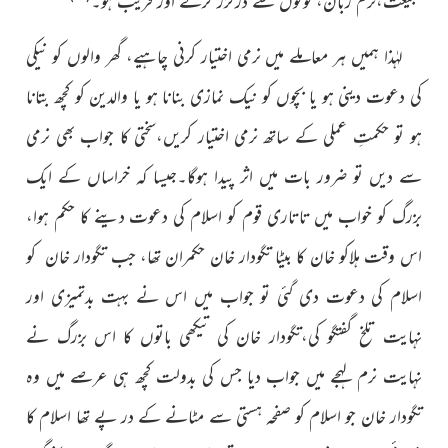
طبیعت،نرم زبان، لوگوں سے درگزر کرنے اور قریب ہو۔
لہٰذا ہمیں ہر معاملے میں نرمی اختیار کرنی چاہیے، گھر والوں کو نیکی
کی دعوت دینی ہو یا بچوں کو نیک نمازی بنانا ہو یا والدین کو کچھ بتانا
ہو تو حکمتِ عملی کے ساتھ نرمی اختیار کریں،سختی کا جواب بھی نرمی
سے دیں تو ضرور بات میں اثر پیدا ہوگا۔جیسا کہ خراساں کے ایک
بزرگ کو خواب میں تاتاری قوم کو اسلام کی دعوت دینے کا حکم ہوا،
اس وقت ہلاکو خان کا بیٹا تگودار خان حکمران تھا، جب تگودار خان کو
اسلام کی دعوت دی گئی تو جواب میں اس نے بہت بدتمیزی اور
نہایت تلخ گفتگو کی،تگودار خان کی تیکھی باتوں کا اس بزرگ نے
نہایت نرم لہجے میں جواب دیا جس کی بدولت کچھ ہی عرصے میں وہ
تگودار خان جو اسلام کو صفحہ ہستی سے مٹانے کے در پے تھا اسلام کا