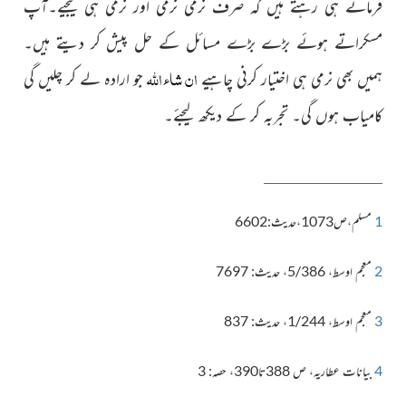
فرماتے ہی رہتے ہیں کہ صرف نرمی نرمی اور نرمی ہی کیجیے۔آپ
مسکراتے ہوئے بڑے بڑے مسائل کے حل پیش کر دیتے ہیں۔
ان شاء اللہ
ہمیں بھی نرمی ہی اختیار کرنی چاہیے
جو ارادہ لے کر چلیں گی
کامیاب ہوں گی۔ تجربہ کر کے دیکھ لیجئے۔
1
مسلم،ص1073،حدیث:6602
2
معجم اوسط، 5/386، حدیث: 7697
3
معجم اوسط، 1/244، حدیث: 837
4
بیانات عطاریہ، ص 388تا390، حصہ: 3