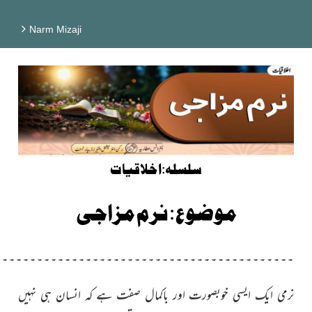
Narm Mizaji
سلسلہ:اخلاقیات
موضوع: نرم مزاجی
۔۔۔۔۔۔۔۔۔۔۔۔۔۔۔۔۔۔۔۔۔۔۔۔۔۔۔۔۔۔۔۔۔۔۔۔۔۔۔۔۔۔۔
نرمی ایک ایسی خوبصورت اور باکمال صفت ہے کہ انسان ہی نہیں