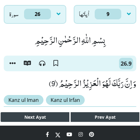
اٰياتها
سورۃ
26
9
بِسْمِ اللّٰهِ الرَّحْمٰنِ الرَّحِیْمِ
26.9
وَ اِنَّ رَبَّكَ لَهُوَ الْعَزِیْزُ الرَّحِیْمُ۠ (9)
Kanz ul Iman
Kanz ul Irfan
Next
Ayat
Prev
Ayat