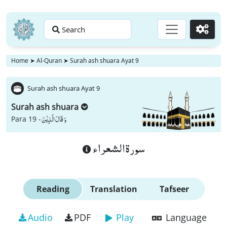
Search
Go
Home
➤
Al-Quran
➤
Surah ash shuara Ayat 9
Surah ash shuara Ayat 9
Surah ash shuara
وَ قَالَ الَّذِیْنَ
Para 19 -
سورة الشعراء
Reading
Translation
Tafseer
Audio
PDF
Play
Language