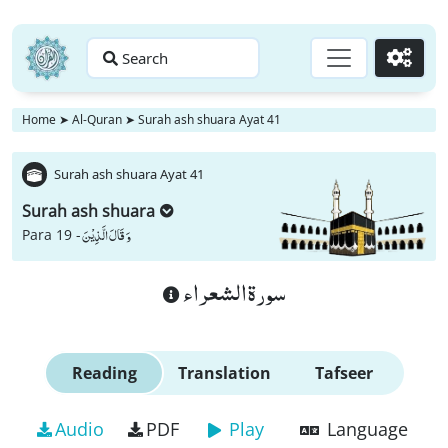
Search
Go
Home
➤
Al-Quran
➤
Surah ash shuara Ayat 41
Surah ash shuara Ayat 41
Surah ash shuara
وَ قَالَ الَّذِیْنَ
Para 19 -
سورة الشعراء
Reading
Translation
Tafseer
Audio
PDF
Play
Language