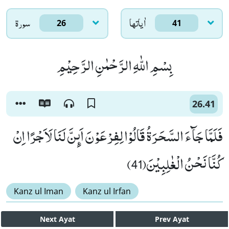
اٰياتها
سورۃ
26
41
بِسْمِ اللّٰهِ الرَّحْمٰنِ الرَّحِیْمِ
26.41
فَلَمَّا جَآءَ السَّحَرَةُ قَالُوْا لِفِرْعَوْنَ اَىٕنَّ لَنَا لَاَجْرًا اِنْ
كُنَّا نَحْنُ الْغٰلِبِیْنَ(41)
Kanz ul Iman
Kanz ul Irfan
Next
Ayat
Prev
Ayat