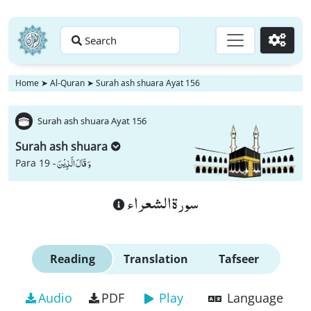
Search
Go
Home
➤
Al-Quran
➤
Surah ash shuara Ayat 156
Surah ash shuara Ayat 156
Surah ash shuara
وَ قَالَ الَّذِیْنَ
Para 19 -
سورة الشعراء
Reading
Translation
Tafseer
Audio
PDF
Play
Language