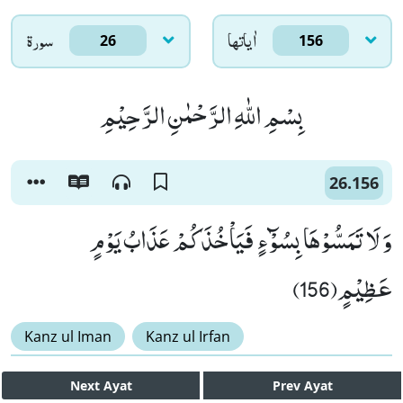
اٰياتها
سورۃ
26
156
بِسْمِ اللّٰهِ الرَّحْمٰنِ الرَّحِیْمِ
26.156
وَ لَا تَمَسُّوْهَا بِسُوْٓءٍ فَیَاْخُذَكُمْ عَذَابُ یَوْمٍ
عَظِیْمٍ(156)
Kanz ul Iman
Kanz ul Irfan
Next
Ayat
Prev
Ayat