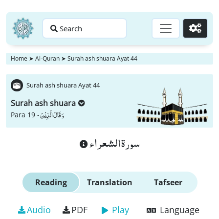
Search
Go
Home
➤
Al-Quran
➤
Surah ash shuara Ayat 44
Surah ash shuara Ayat 44
Surah ash shuara
وَ قَالَ الَّذِیْنَ
Para 19 -
سورة الشعراء
Reading
Translation
Tafseer
Audio
PDF
Play
Language