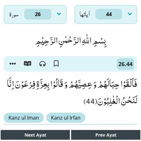
اٰياتها
سورۃ
26
44
بِسْمِ اللّٰهِ الرَّحْمٰنِ الرَّحِیْمِ
26.44
فَاَلْقَوْا حِبَالَهُمْ وَ عِصِیَّهُمْ وَ قَالُوْا بِعِزَّةِ فِرْعَوْنَ اِنَّا
لَنَحْنُ الْغٰلِبُوْنَ(44)
Kanz ul Iman
Kanz ul Irfan
Next
Ayat
Prev
Ayat