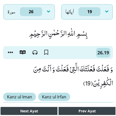
اٰياتها
سورۃ
26
19
بِسْمِ اللّٰهِ الرَّحْمٰنِ الرَّحِیْمِ
26.19
وَ فَعَلْتَ فَعْلَتَكَ الَّتِیْ فَعَلْتَ وَ اَنْتَ مِنَ
الْكٰفِرِیْنَ(19)
Kanz ul Iman
Kanz ul Irfan
Next
Ayat
Prev
Ayat