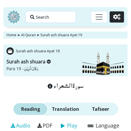
Search
Go
Home
➤
Al-Quran
➤
Surah ash shuara Ayat 19
Surah ash shuara Ayat 19
Surah ash shuara
وَ قَالَ الَّذِیْنَ
Para 19 -
سورة الشعراء
Reading
Translation
Tafseer
Audio
PDF
Play
Language