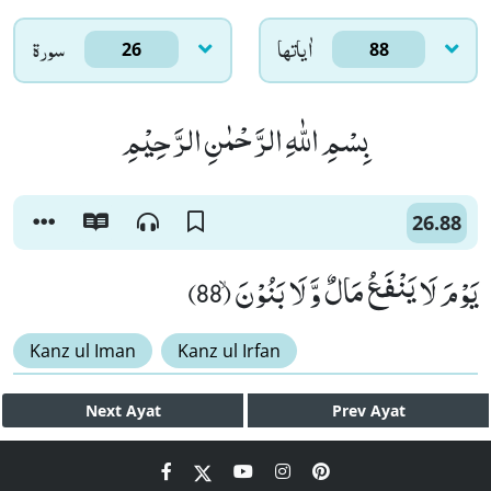
اٰياتها
سورۃ
26
88
بِسْمِ اللّٰهِ الرَّحْمٰنِ الرَّحِیْمِ
26.88
یَوْمَ لَا یَنْفَعُ مَالٌ وَّ لَا بَنُوْنَۙ (88)
Kanz ul Iman
Kanz ul Irfan
Next
Ayat
Prev
Ayat