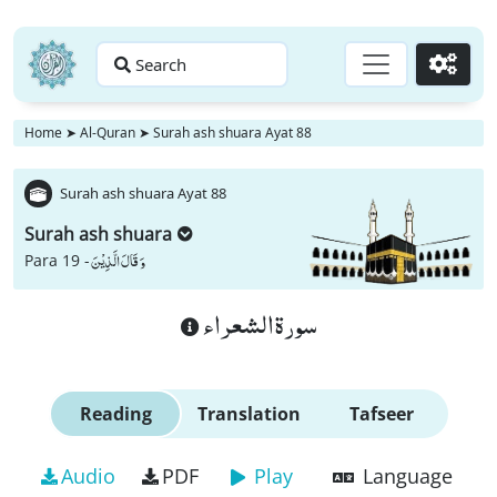
Search
Go
Home
➤
Al-Quran
➤
Surah ash shuara Ayat 88
Surah ash shuara Ayat 88
Surah ash shuara
وَ قَالَ الَّذِیْنَ
Para 19 -
سورة الشعراء
Reading
Translation
Tafseer
Audio
PDF
Play
Language