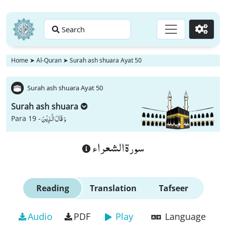
Search
Go
Home
➤
Al-Quran
➤
Surah ash shuara Ayat 50
Surah ash shuara Ayat 50
Surah ash shuara
وَ قَالَ الَّذِیْنَ
Para 19 -
سورة الشعراء
Reading
Translation
Tafseer
Audio
PDF
Play
Language