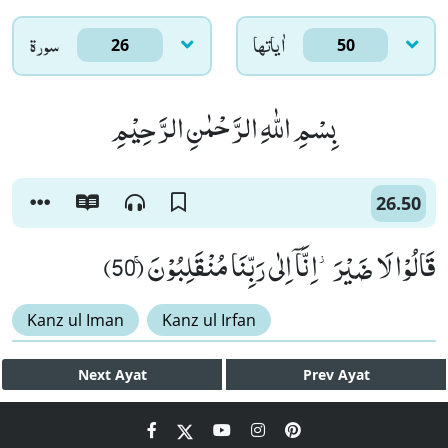
اٰياتها
سورۃ
26
50
بِسْمِ اللّٰهِ الرَّحْمٰنِ الرَّحِیْمِ
26.50
قَالُوْا لَا ضَیْرَ٘-اِنَّاۤ اِلٰى رَبِّنَا مُنْقَلِبُوْنَۚ (50)
Kanz ul Iman
Kanz ul Irfan
Next
Ayat
Prev
Ayat