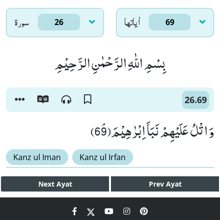
اٰياتها
سورۃ
26
69
بِسْمِ اللّٰهِ الرَّحْمٰنِ الرَّحِیْمِ
26.69
وَ اتْلُ عَلَیْهِمْ نَبَاَ اِبْرٰهِیْمَﭥ(69)
Kanz ul Iman
Kanz ul Irfan
Next
Ayat
Prev
Ayat