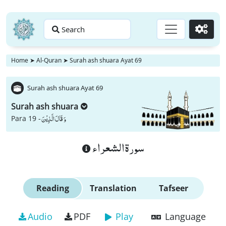
Search
Go
Home
➤
Al-Quran
➤
Surah ash shuara Ayat 69
Surah ash shuara Ayat 69
Surah ash shuara
وَ قَالَ الَّذِیْنَ
Para 19 -
سورة الشعراء
Reading
Translation
Tafseer
Audio
PDF
Play
Language